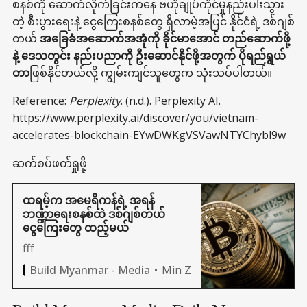
စနစ်ကို ဆောက်လိုက်ခြင်းကနေ ဗဟိုချုပ်ကိုင်မှုနည်းပါးသွား
တဲ့ စီးပွားရေးနဲ့ ငွေကြေးစနစ်တွေ ရှိလာမဲ့အပြင် နိုင်ငံရဲ့ ဒစ်ဂျစ်
တယ်
အခြေခံအဆောက်အအုံကို ခိုင်မာအောင် တည်ဆောက်ဖို့
နဲ့ ဒေသတွင်း နည်းပညာကို ဦးဆောင်နိုင်ဖို့အတွက် ပိုရည်ရွယ်
တာ
ဖြစ်နိုင်တယ်လို့ ကျွမ်းကျင်သူတွေက သုံးသပ်ပါတယ်။
Reference:
Perplexity
. (n.d.). Perplexity AI.
https://www.perplexity.ai/discover/you/vietnam-
accelerates-blockchain-EYwDWKgVSVawNTYChybl9w
ဆက်စပ်ဖတ်ရှုဖို့
ထရမ့်က အမေရိကန်ရဲ့ အရန်
ဘဏ္ဍာရေးစနစ်ထဲ ဒစ်ဂျစ်တယ်
ငွေကြေးတွေ ထည့်မယ်
fff
Min Z
Build Myanmar - Media