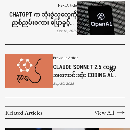
Next Article
CHATGPT က သုံးစွဲသူတွေကို
ညစ်ညမ်းစကား ပြောခွင့်ပြု
မယ်
Oct 16, 2025
Previous Article
CLAUDE SONNET 2.5 ကမ္ဘာ့
အကောင်းဆုံး CODING AI
ဖြစ်လာတော့မှာလား
Sep 30, 2025
Related Articles
View All