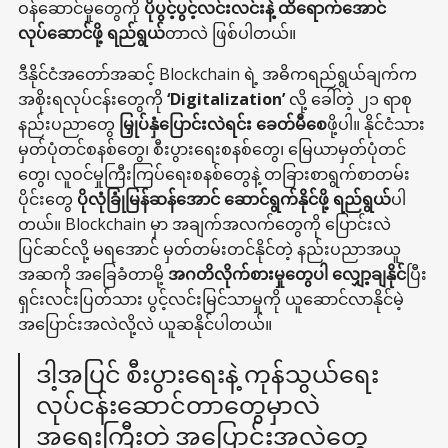
ဝန်ဆောင်မှုတွေကို
ပိုပွင့်ပွင့်လင်းလင်းနဲ့ ထိရောက်အောင်
လုပ်ဆောင်ဖို့ ရည်ရွယ်
တာလဲ ဖြစ်ပါတယ်။
ဒီနိုင်ငံအတော်အဆင့် Blockchain ရဲ့ အဓိကရည်ရွယ်ချက်က
အစိုးရလုပ်ငန်းတွေကို
‘Digitalization’
လို့ ခေါ်တဲ့ ၂၁ ရာစု
နည်းပညာတွေ
မြှုပ်နှံပြောင်းလဲရင်း ခေတ်မီစေ
ဖို့ပါ။ နိုင်ငံသား
မှတ်ပုံတင်စနစ်တွေ၊ စီးပွားရေးစနစ်တွေ၊ မြေယာမှတ်ပုံတင်
တွေ၊ လူဝင်မှုကြီးကြပ်ရေးစနစ်တွေနဲ့ တခြားစာရွက်စာတမ်း
ပိုင်းတွေ
ပိုလုံခြုံမြန်ဆန်အောင် ဆောင်ရွက်နိုင်ဖို့ ရည်ရွယ်
ပါ
တယ်။ Blockchain မှာ အချက်အလက်တွေကို ပြောင်းလဲ
ပြင်ဆင်လို့ မရအောင် မှတ်တမ်းတင်နိုင်တဲ့ နည်းပညာအယူ
အဆကို အခြေခံတာမို့
အဂတိလိုက်စားမှုတွေပါ လျှော့ချနိုင်
ပြီး
ရှင်းလင်းပြတ်သား ပွင့်လင်းမြင်သာမှုကို ယူဆောင်လာနိုင်မဲ့
အပြောင်းအလဲလို့လဲ ယူဆနိုင်ပါတယ်။
ဒါ့အပြင် စီးပွားရေးနဲ့ ကုန်သွယ်ရေး
လုပ်ငန်းဆောင်တာတွေမှာလဲ
အရေးကြီးတဲ့ အပြောင်းအလဲတွေ