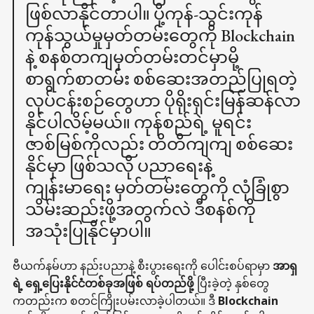
ဖြစ်လာနိုင်တာပါ။ ပို့ကုန်-သွင်းကုန်
ကုန်သွယ်မှုမှတ်တမ်းတွေကို Blockchain
နဲ့ စနစ်တကျမှတ်တမ်းတင်မှာမို့
စာရွက်စာတမ်း စစ်ဆေးအတည်ပြုရတဲ့
လုပ်ငန်းစဉ်တွေဟာ ပိုရိုးရှင်းမြန်ဆန်လာ
နိုင်ပါလိမ့်မယ်။ ကုန်စည်ရဲ့ မူရင်း
ဇာစ်မြစ်ကိုလည်း တိတိကျကျ စစ်ဆေး
နိုင်မှာ ဖြစ်သလို ပညာရေးနဲ့
ကျန်းမာရေး မှတ်တမ်းတွေကို လုံခြုံစွာ
သိမ်းဆည်းဖို့အတွက်လဲ ဒီစနစ်ကို
အသုံးပြုနိုင်မှာပါ။
ဗီယက်နမ်ဟာ နည်းပညာနဲ့ စီးပွားရေးကို ပေါင်းစပ်ရာမှာ
အာရှ
ရဲ့ ရှေ့ပြေးနိုင်ငံတစ်ခုအဖြစ် ရပ်တည်ဖို့
ပြီးခဲ့တဲ့ နှစ်တွေ
ကတည်းက စတင်ကြိုးပမ်းလာခဲ့ပါတယ်။ ဒီ
Blockchain