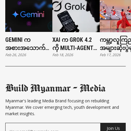
GEMINI က
XAI က GROK 4.2
ကမ္ဘာ့လူကြည
အစားအသောက်မှာ
ကို MULTI-AGENT
အများဆုံးပွဲမ
Feb 26, 2026
Feb 18, 2026
Feb 17, 2026
တာနဲ့ ကားခေါ်တာ
ARCHITECTURE နဲ့
တရုတ်စက်ရု
တွေ လုပ်ပေးနိုင်ပြီ
မိတ်ဆက်
ကွန်ဖူးကစား
Build Myanmar - Media
Myanmar's leading Media Brand focusing on rebuilding
Myanmar. We cover emerging tech, youth development and
market insights.
Join Us