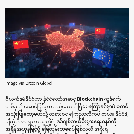
Image via Bitcoin Global
ဗီယက်နမ်နိုင်ငံဟာ နိုင်ငံတော်အဆင့်
Blockchain
ကွန်ရက်
တစ်ခုကို အောင်မြင်စွာ တည်ဆောက်ပြီ
း မကြာခင်မှာပဲ စတင်
အသုံးပြုတော့မယ်
လို့ တရားဝင် ကြေညာလိုက်ပါတယ်။ နိုင်ငံနဲ့
ချီတဲ့ ဒီအရွေ့ဟာ သူတို့ရဲ့
ဒစ်ဂျစ်တယ်စီးပွားရေးစနစ်ကို
အရှိန်အဟုန်မြှင့်ဖို့ ခြေလှမ်းတစ်ရပ်ဖြစ်
သလို အစိုးရ