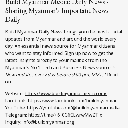
Build Myanmar Media: Daily News -
Sharing Myanmar's Important News
Daily
Build Myanmar Daily News brings you the most crucial
updates from Myanmar and around the world every
day. An essential news source for Myanmar citizens
who want to stay informed. Sign up now to get the
latest insights directly to your mailbox from the
Myanmar's No.1 Tech and Business News source.
?
New updates every day before 9:00 pm, MMT.
? Read
on:
Website:
https://www.buildmyanmarmedia.com/
Facebook:
https://www.facebook.com/buildmyanmar
YouTube:
https://youtube.com/@buildmyanmarmedia
Telegram:
https://t.me/+6_0G6CLwrwMwZTIx
Inquiry:
info@buildmyanmar.org