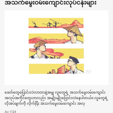
အသက်မွေးဝမ်းကျောင်းလုပ်ငန်းများ
ခေတ်တွေပြောင်းလဲလာတာနဲ့အမျှ လူတွေရဲ့ အသက်မွေးဝမ်းကျောင်း
အလုပ်အကိုင်တွေဟာလည်း အမျိုးမျိုးပြောင်းလဲနေပါတယ်။ လူတွေရဲ့
လိုအပ်ချက်ကို လိုက်ပြီး အသက်မွေးဝမ်းကျောင်း အလု
by
Y3A