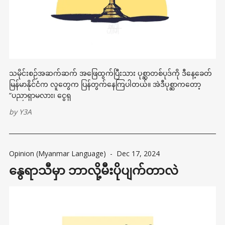
သမိုင်းစဉ်အဆက်ဆက် အဖြေထွက်ပြီးသား ပုစ္ဆာတစ်ပုဒ်ကို ဒီနေ့ခေတ်
မြန်မာနိုင်ငံက လူတွေက ပြန်တွက်နေကြပါတယ်။ အဲဒီပုစ္ဆာကတော့
“ပညာရှာမလား၊ ငွေရှ
by
Y3A
Opinion (Myanmar Language)
-
Dec 17, 2024
နွေရာသီမှာ ဘာလို့မီးပိုပျက်တာလဲ