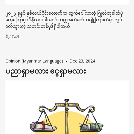
၂၀၂၃ ခုနှစ် နှစ်လယ်ပိုင်းလောက်က ထွက်ပေါ်လာတဲ့ ဂြိုလ်တုဓါတ်ပုံ
တွေကြောင့် အိန္ဒိယအပါအဝင် ကမ္ဘာ့အကဲခတ်တချို့ကြားထဲမှာ လှုပ်
ခတ်သွားတဲ့ သတင်းတစ်ပုဒ်ရှိပါတယ်
by
Y3A
Opinion (Myanmar Language)
-
Dec 23, 2024
ပညာရှာမလား ငွေရှာမလား