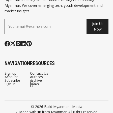
Myanmar. We cover emerging tech, youth development and
market insights.
Join Us
Now
NAVIGATION
RESOURCES
Sign up
Contact Us
Account
Authors
Subscribe
Archive
Sign In
မြန်မာ
© 2026
Build Myanmar - Media
- Made with ❤️ from Myanmar. All rights reserved.