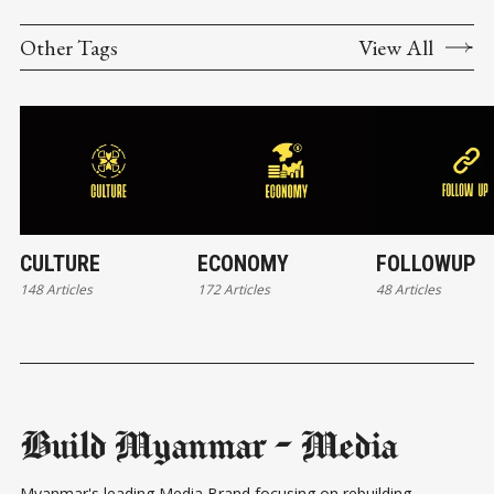
Other Tags
View All
CULTURE
ECONOMY
FOLLOWUP
148 Articles
172 Articles
48 Articles
Build Myanmar - Media
Myanmar's leading Media Brand focusing on rebuilding