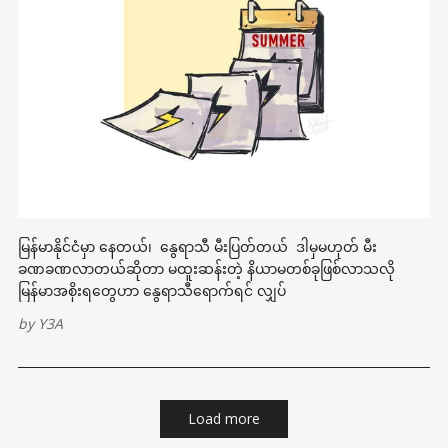
မြန်မာနိုင်ငံမှာ နေတယ်၊ နွေရာသီ မီးပြတ်တယ် ဒါမှမဟုတ် မီး
ခဏခဏလာတယ်ဆိုတာ မထူးဆန်းတဲ့ နိယာမတစ်ခုဖြစ်လာသလို
မြန်မာအစိုးရတွေဟာ နွေရာသီရောက်ရင် လျှပ်
by
Y3A
Load more