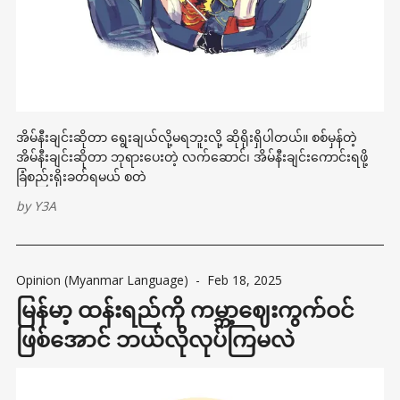
အိမ်နီးချင်းဆိုတာ ရွေးချယ်လို့မရဘူးလို့ ဆိုရိုးရှိပါတယ်။ စစ်မှန်တဲ့
အိမ်နီးချင်းဆိုတာ ဘုရားပေးတဲ့ လက်ဆောင်၊ အိမ်နီးချင်းကောင်းရဖို့
ခြံစည်းရိုးခတ်ရမယ် စတဲ
by
Y3A
Opinion (Myanmar Language)
-
Feb 18, 2025
မြန်မာ့ ထန်းရည်ကို ကမ္ဘာ့ဈေးကွက်ဝင်
ဖြစ်အောင် ဘယ်လိုလုပ်ကြမလဲ