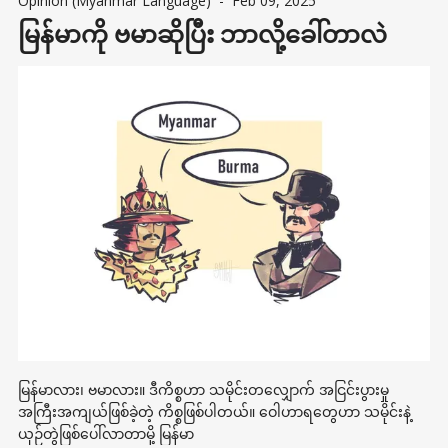
Opinion (Myanmar Language)
-
Feb 09, 2025
မြန်မာကို ဗမာဆိုပြီး ဘာလို့ခေါ်တာလဲ
မြန်မာလား၊ ဗမာလား။ ဒီကိစ္စဟာ သမိုင်းတလျှောက် အငြင်းပွားမှု
အကြီးအကျယ်ဖြစ်ခဲ့တဲ့ ကိစ္စဖြစ်ပါတယ်။ ဝေါဟာရတွေဟာ သမိုင်းနဲ့
ယှဉ်တွဲဖြစ်ပေါ်လာတာမို့ မြန်မာ