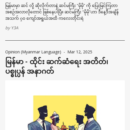
မြန်မာမှာ ဆင် လို့ ဆိုလိုက်တာနဲ့ ဆင်မကြီး “မိုမို” ကို ပြေးမြင်ကြတာ
အစဉ်အလာလိုတောင် ဖြစ်နေပါပြီ။ ဆင်မကြီး “မိုမို”ဟာ ဒီနေ့ဒီအချိန်
အသက် ၇၀ ကျော်အရွယ်အထိ ကလေးတိုင်းရဲ
by
Y3A
Opinion (Myanmar Language)
-
Mar 12, 2025
မြန်မာ - ထိုင်း ဆက်ဆံရေး အတိတ်၊
ပစ္စုပ္ပန် အနာဂတ်