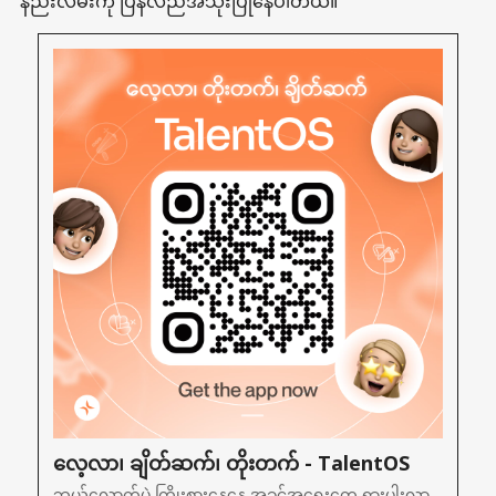
နည်းလမ်းကို ပြန်လည်အသုံးပြုနေပါတယ်။
လေ့လာ၊ ချိတ်ဆက်၊ တိုးတက် - TalentOS
ဘယ်လောက်ပဲ ကြိုးစားနေနေ အခွင့်အရေးတွေ ရှားပါးလာ