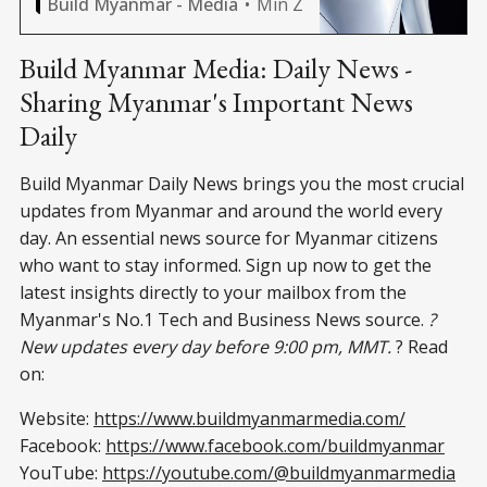
Min Z
Build Myanmar - Media
ဆန်တဲ့ စက်ရုပ်မော်ဒယ်တွေကို မကြာ
ခင် နှစ်ပိုင်းထဲတင် ဈေးကွက်ပေ
Build Myanmar Media: Daily News -
Sharing Myanmar's Important News
Daily
Build Myanmar Daily News brings you the most crucial
updates from Myanmar and around the world every
day. An essential news source for Myanmar citizens
who want to stay informed. Sign up now to get the
latest insights directly to your mailbox from the
Myanmar's No.1 Tech and Business News source.
?
New updates every day before 9:00 pm, MMT.
? Read
on:
Website:
https://www.buildmyanmarmedia.com/
Facebook:
https://www.facebook.com/buildmyanmar
YouTube:
https://youtube.com/@buildmyanmarmedia