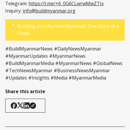
Telegram:
https://t.me/+6_0G6CLwrwMwZTIx
Inquiry:
info@buildmyanmar.org
📍
Building an Informed Myanmar, One Story at a
Time!
#BuildMyanmarNews #DailyNewsMyanmar
#MyanmarUpdates #MyanmarNews
#BuildMyanmarMedia #MyanmarNews #GlobalNews
#TechNewsMyanmar #BusinessNewsMyanmar
#Updates #Insights #Media #MyanmarMedia
Share this article