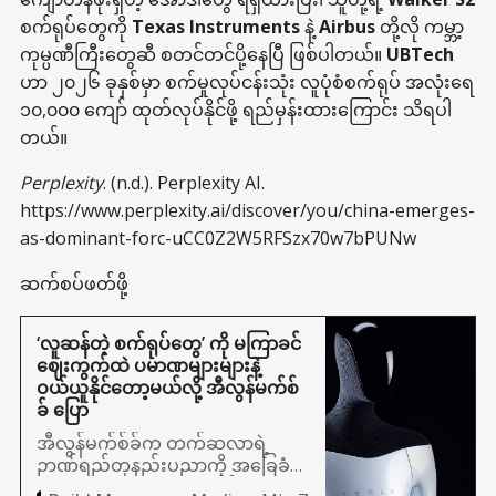
စက်ရုပ်တွေကို
Texas Instruments
နဲ့
Airbus
တို့လို ကမ္ဘာ့
ကုမ္ပဏီကြီးတွေဆီ စတင်တင်ပို့နေပြီ ဖြစ်ပါတယ်။
UBTech
ဟာ ၂၀၂၆ ခုနှစ်မှာ စက်မှုလုပ်ငန်းသုံး လူပုံစံစက်ရုပ် အလုံးရေ
၁၀,၀၀၀ ကျော် ထုတ်လုပ်နိုင်ဖို့ ရည်မှန်းထားကြောင်း သိရပါ
တယ်။
Perplexity
. (n.d.). Perplexity AI.
https://www.perplexity.ai/discover/you/china-emerges-
as-dominant-forc-uCC0Z2W5RFSzx70w7bPUNw
ဆက်စပ်ဖတ်ဖို့
‘လူဆန်တဲ့ စက်ရုပ်တွေ’ ကို မကြာခင်
ဈေးကွက်ထဲ ပမာဏများများနဲ့
ဝယ်ယူနိုင်တော့မယ်လို့ အီလွန်မက်စ်
ခ် ပြော
အီလွန်မက်စ်ခ်က တက်ဆလာရဲ့
ဉာဏ်ရည်တုနည်းပညာကို အခြေခံ
ထားတဲ့ . . . လူတွေနဲ့ ပိုဆင်ပြီး လူပို