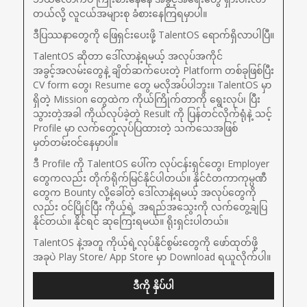
တယ်လို့ လူငယ်အများစု ခံစားနေကြရမှာပါ။
ဒီပြဿနာတွေကို ဖြေရှင်းပေးဖို့ TalentOS ရောက်ရှိလာပါပြီ။
TalentOS ဆိုတာ ဒေါ်လာနဲ့ရမယ့် အလုပ်အကိုင်
အခွင့်အလမ်းတွေနဲ့ ချိတ်ဆက်ပေးတဲ့ Platform တစ်ခုဖြစ်ပြီး 
CV form တွေ၊ Resume တွေ မလိုအပ်ပါဘူး။ TalentOS မှာ
ရှိတဲ့ Mission တွေထဲက ကိုယ်ကြိုက်တာကို ရွေးလုပ်၊ ပြီး
သွားတဲ့အခါ ကိုယ်လုပ်ခဲ့တဲ့ Result ကို ပြန်တင်လိုက်ရုံနဲ့ သင့် 
Profile မှာ လက်တွေ့လုပ်ပြထားတဲ့ သက်သေအဖြစ် 
မှတ်တမ်းဝင်နေမှာပါ။
ဒီ Profile ကို TalentOS ပေါ်က လုပ်ငန်းရှင်တွေ၊ Employer 
တွေကလည်း တိုက်ရိုက်မြင်နိုင်ပါတယ်။ နိုင်ငံတကာကုမ္ပဏီ
တွေက Bounty လို့ခေါ်တဲ့ ဒေါ်လာနဲ့ရမယ့် အလုပ်တွေကို
လည်း ဝင်ပြိုင်ပြီး ကိုယ့်ရဲ့ အရည်အသွေးကို လက်တွေ့ချပြ
နိုင်တယ်။ နိုင်ရင် ဆုကြေးရမယ်။ ရိုးရှင်းပါတယ်။
TalentOS နဲ့အတူ ကိုယ့်ရဲ့လုပ်နိုင်စွမ်းတွေကို ဖော်ထုတ်ဖို့ 
အခုပဲ Play Store/ App Store မှာ Download ရယူလိုက်ပါ။
ဒီကို နှိပ်ပါ