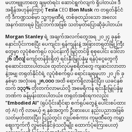
မဟာဗျူဟာတွေ ချမှတ်ရင်း ဆောင်ရွက်လျက် ရှိပါတယ်။ ဒီ
အရှိန်အဟုန်ကြောင့်
Tesla
CEO
Elon Musk
က တရုတ်နိုင်ငံ
ကို ဒီကဏ္ဍသစ်မှာ သူ့ကုမ္ပဏီရဲ့ တစ်ခုတည်းသော အလေး
အနက်ထားရမဲ့ ပြိုင်ဘက်အဖြစ် သတ်မှတ်ပြောဆိုခဲ့ပါတယ်။
Morgan Stanley
ရဲ့ အချက်အလက်တွေအရ ၂၀၂၄ ခုနှစ်
နှောင်းပိုင်းကစပြီး ပေကျင်း၊ ရှန်ကျန်းနဲ့ အခြားတရုတ်မြို့ကြီး
တွေမှာ လူပုံစံစက်ရုပ် လုပ်ငန်းကို မြှင့်တင်ဖို့ စုစုပေါင်း ဒေါ်လာ
၂၆ ဘီလျံ
ကျော်တန်ဖိုးရှိတဲ့ ရင်းနှီးမြှုပ်နှံမှု ရန်ပုံငွေတွေကို
စုဆောင်းထားပါတယ်။ ထုတ်လုပ်မှုစရိတ်တွေ ကျဆင်းလာတာ
နဲ့အမျှ တရုတ်နိုင်ငံရဲ့ လူပုံစံစက်ရုပ် ရောင်းချရမှုဟာ ၂၀၂၆ ခု
နှစ်မှာ အလုံးရေ
၂၈,၀၀၀
အထိ ရောက်ရှိလာနိုင်ပြီး၊ ယခင်နှစ်
ထက်
၁၃၃%
တိုးတက်လာမယ်လို့ အမေရိကန် ရင်းနှီးမြှုပ်နှံမှု
ဘဏ်က ခန့်မှန်းထားပါတယ်။ တရုတ်အစိုးရကလည်း
"Embodied AI"
(ရုပ်ပိုင်းဆိုင်ရာ စက်ရုပ်တွေနဲ့ ပေါင်းစပ်ထား
တဲ့ AI) ကို လာမယ့် ၅ နှစ်အတွက် ဦးစားပေး နည်းပညာအဖြစ်
သတ်မှတ်ထားပြီး၊ ပြည်တွင်း လျှပ်စစ်ကား ကုမ္ပဏီတွေ ကမ္ဘာ့
ဈေးကွက်ကို လွှမ်းမိုးနိုင်ခဲ့သလိုမျိုး ထောက်ပံ့ကြေးပေးတဲ့