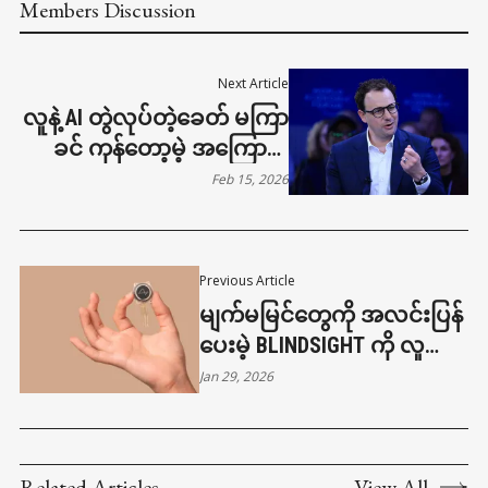
Members Discussion
Next Article
လူနဲ့ AI တွဲလုပ်တဲ့ခေတ် မကြာ
ခင် ကုန်တော့မဲ့ အကြောင်း
ANTHROPIC CEO သတိပေး
Feb 15, 2026
Previous Article
မျက်မမြင်တွေကို အလင်းပြန်
ပေးမဲ့ BLINDSIGHT ကို လူတွေ
ဆီ စမ်းတော့မယ်
Jan 29, 2026
Related Articles
View All