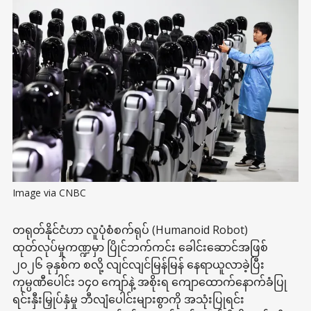
Image via CNBC
တရုတ်နိုင်ငံဟာ လူပုံစံစက်ရုပ် (Humanoid Robot)
ထုတ်လုပ်မှုကဏ္ဍမှာ ပြိုင်ဘက်ကင်း ခေါင်းဆောင်အဖြစ်
၂၀၂၆ ခုနှစ်က စလို့ လျင်လျင်မြန်မြန် နေရာယူလာခဲ့ပြီး
ကုမ္ပဏီပေါင်း ၁၄၀ ကျော်နဲ့ အစိုးရ ကျောထောက်နောက်ခံပြု
ရင်းနှီးမြှုပ်နှံမှု ဘီလျံပေါင်းများစွာကို အသုံးပြုရင်း