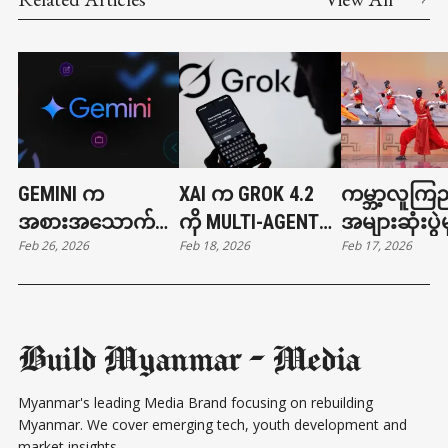
GEMINI က
XAI က GROK 4.2
ကမ္ဘာ့လူကြည
အစားအသောက်မှာ
ကို MULTI-AGENT
အများဆုံးပွဲမ
Feb 26, 2026
Feb 18, 2026
Feb 17, 2026
တာနဲ့ ကားခေါ်တာ
ARCHITECTURE နဲ့
တရုတ်စက်ရု
တွေ လုပ်ပေးနိုင်ပြီ
မိတ်ဆက်
ကွန်ဖူးကစား
Build Myanmar - Media
Myanmar's leading Media Brand focusing on rebuilding
Myanmar. We cover emerging tech, youth development and
market insights.