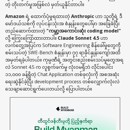
တဲ့ တိုးတက်မှုအဖြစ်လဲ မှတ်ယူနိုင်တာပါ။
Amazon
ရဲ့ ထောက်ပံ့မှုရထားတဲ့
Anthropic
ဟာ သူတို့ရဲ့ ဒီ
မော်ဒယ်သစ်ကို လုပ်ငန်းသုံးအ စံနှုန်းတွေပေါ်မှာ အခြေခံပြီး
တည်ဆောက်ထားတဲ့
"ကမ္ဘာ့အကောင်းဆုံး coding model"
လို့ ကြွေးကြော်ထားတာပါ။
Claude Sonnet 4.5
ဟာ
လက်တွေ့အပြင်က Software Engineering စိန်ခေါ်မှုတွေကို
စမ်းသပ်တဲ့ SWE-Bench စံနှုန်းမှာ ၇၇ ရာခိုင်နှုန်းကျော်အထိ
အမှတ်ရခဲ့ပါတယ်။ ကုမ္ပဏီရဲ့ အတွင်းစည်းစမ်းသပ်မှုတွေအရ
လဲ Sonnet 4.5 က လူစွက်ဖက်မှု လုံးဝမရှိဘဲ လိုင်းပေါင်း
၁၁,၀၀၀ ခန့်ရှိတဲ့ Chat Application တစ်ခုလုံးကို အစအဆုံး
ရေးဆွဲနိုင်ခဲ့ပြီး development process တစ်လျှောက်လုံးလဲ
သေချာဆောင်ရွက်ပေးတယ်လို့ ပြောပါတယ်။