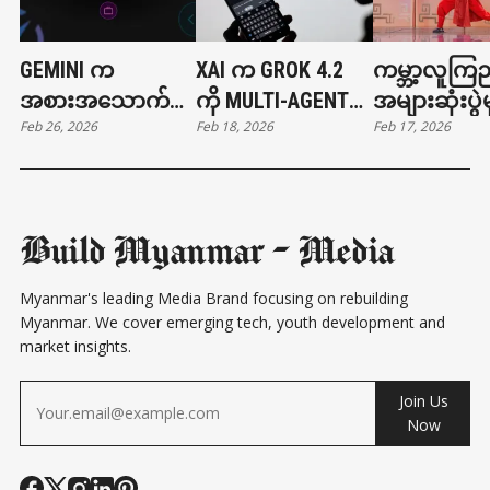
GEMINI က
XAI က GROK 4.2
ကမ္ဘာ့လူကြည
အစားအသောက်မှာ
ကို MULTI-AGENT
အများဆုံးပွဲမ
Feb 26, 2026
Feb 18, 2026
Feb 17, 2026
တာနဲ့ ကားခေါ်တာ
ARCHITECTURE နဲ့
တရုတ်စက်ရု
တွေ လုပ်ပေးနိုင်ပြီ
မိတ်ဆက်
ကွန်ဖူးကစား
Build Myanmar - Media
Myanmar's leading Media Brand focusing on rebuilding
Myanmar. We cover emerging tech, youth development and
market insights.
Join Us
Now