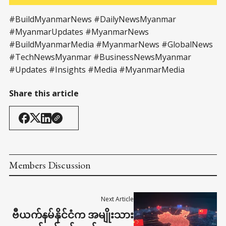
#BuildMyanmarNews #DailyNewsMyanmar
#MyanmarUpdates #MyanmarNews
#BuildMyanmarMedia #MyanmarNews #GlobalNews
#TechNewsMyanmar #BusinessNewsMyanmar
#Updates #Insights #Media #MyanmarMedia
Share this article
Members Discussion
Next Article
ဗီယက်နမ်နိုင်ငံက အမျိုးသား