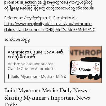
prompt injection
အပြုအမူတွေကနေ ကာကွယ်နိုင်တဲ့
လုံခြုံရေးစနစ်မြင့်မြင့်တွေ ထည့်ထားတယ်လို့ သိရတာပါ။
Reference:
Perplexity
. (n.d.). Perplexity AI.
https://www.perplexity.ai/discover/you/anthropic-
claims-claude-sonnet-eOHXJjMrTYaMn5S6NhPENQ
ဆက်စပ်ဖတ်ရှုဖို့
Anthrpic က Claude Gov AI မော်
ဒယ်ကို မိတ်ဆက်
Anthropic has announced
Claude Gov, an AI product
designed for US defense and
Min Z
Build Myanmar - Media
intelligence agencies.
Build Myanmar Media: Daily News -
Sharing Myanmar's Important News
Daily