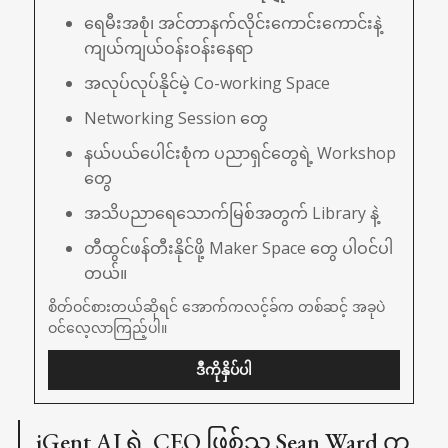
ရေမီးအစုံ၊ အင်တာနက်လိုင်းကောင်းကောင်းနဲ့ 
ကျယ်ကျယ်ဝန်းဝန်းနေရာ
အလုပ်လုပ်နိုင်မဲ့ Co-working Space
Networking Session တွေ
နယ်ပယ်ပေါင်းစုံက ပညာရှင်တွေရဲ့ Workshop 
တွေ
အသိပညာရေသောက်မြစ်အတွက် Library နဲ့
တီထွင်ဖန်တီးနိုင်ဖို့ Maker Space တွေ ပါဝင်ပါ
တယ်။
စိတ်ဝင်စားတယ်ဆိုရင် အောက်ကလင့်ခ်က တစ်ဆင့် အခုပဲ 
ဝင်လေ့လာကြည့်ပါ။
ဒီကိုနှိပ်ပါ
iGent AI ရဲ့ CEO ဖြစ်သူ Sean Ward က