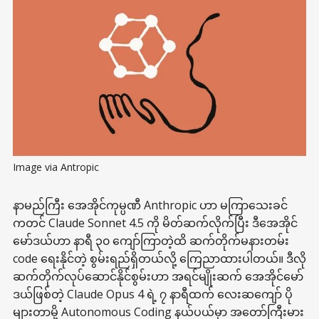
Image via Antropic
နာမည်ကြီး အေအိုင်ကုမ္ပဏီ Anthropic ဟာ မကြာသေးခင်
ကတင် Claude Sonnet 4.5 ကို မိတ်ဆက်လိုက်ပြီး ဒီအေအိုင်
မော်ဒယ်ဟာ နာရီ ၃၀ ကျော်ကြာတဲ့ထိ ဆက်တိုက်မနားတမ်း
code ရေးနိုင်တဲ့ စွမ်းရည်ရှိတယ်လို့ ကြေညာထားပါတယ်။ ဒီလို
ဆက်တိုက်လုပ်ဆောင်နိုင်စွမ်းဟာ အရင်မျိုးဆက် အေအိုင်မော်
ဒယ်ဖြစ်တဲ့ Claude Opus 4 ရဲ့ ၇ နာရီထက် လေးဆကျော် ပို
များတာမို့ Autonomous Coding နယ်ပယ်မှာ အတော်ကြီးမား