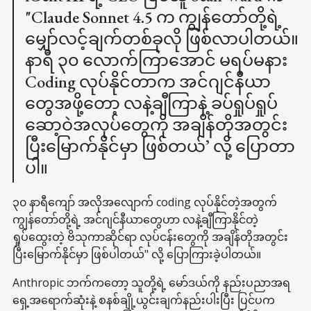
"Claude Sonnet 4.5 က ကျွန်တော်တို့ရဲ့
မျှော်လင့်ချက်တစ်ခုလို ဖြစ်လာပါတယ်။
နာရီ ၃၀ လောက်ကြာအောင် မရပ်မနား
Coding လုပ်နိုင်တာက အင်ဂျင်နီယာ
တွေအဖို့တော့ လနဲ့ချီကြာနဲ့ ခပ်ရှုပ်ရှုပ်
ဆော့ဝဲအလုပ်တွေကို အချိန်တိုအတွင်း
ပြီးမြောက်နိုင်မှာ ဖြစ်တယ်’ လို့ ပြောတာ
ပါ။
၃၀ နာရီကျော် အလိုအလျောက် coding လုပ်နိုင်တဲ့အတွက်
ကျွန်တော်တို့ရဲ့ အင်ဂျင်နီယာတွေဟာ လနဲ့ချီကြာနိုင်တဲ့
ရှုပ်ထွေးတဲ့ ဗိသုကာဆိုင်ရာ လုပ်ငန်းတွေကို အချိန်တိုအတွင်း
ပြီးမြောက်နိုင်မှာ ဖြစ်ပါတယ်" လို့ ပြောကြားခဲ့ပါတယ်။
Anthropic ဘက်ကတော့ သူတို့ရဲ့ မော်ဒယ်ကို နည်းပညာအရ
ရှေ့အရောက်ဆုံးနဲ့ စနစ်ချို့ယွင်းချက်နည်းပါးပြီး ပြင်ပက