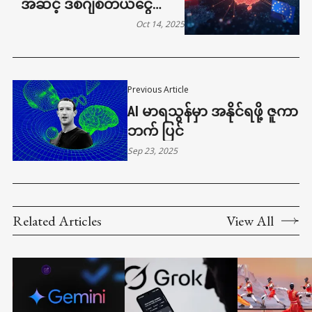
အဆင့် ဒစ်ဂျစ်တယ်ငွေကြေး
စနစ်ကို တည်ဆောက်
Oct 14, 2025
Previous Article
AI မာရသွန်မှာ အနိုင်ရဖို့ ဇူကာ
ဘက် ပြင်
Sep 23, 2025
Related Articles
View All