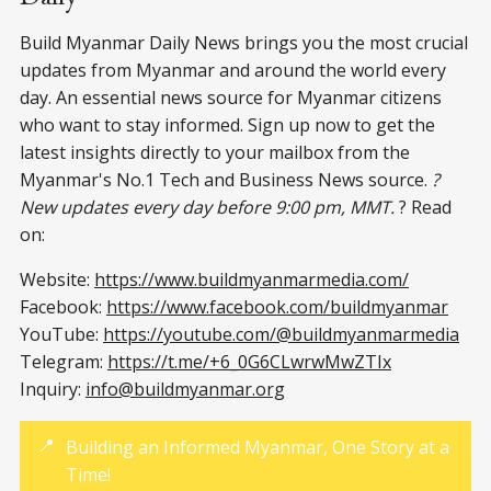
Build Myanmar Daily News brings you the most crucial
updates from Myanmar and around the world every
day. An essential news source for Myanmar citizens
who want to stay informed. Sign up now to get the
latest insights directly to your mailbox from the
Myanmar's No.1 Tech and Business News source.
?
New updates every day before 9:00 pm, MMT.
? Read
on:
Website:
https://www.buildmyanmarmedia.com/
Facebook:
https://www.facebook.com/buildmyanmar
YouTube:
https://youtube.com/@buildmyanmarmedia
Telegram:
https://t.me/+6_0G6CLwrwMwZTIx
Inquiry:
info@buildmyanmar.org
📍
Building an Informed Myanmar, One Story at a
Time!