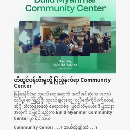
တီထွင်ဖန်တီးမှုတို့ ပြည့်နှက်ရာ Community 
Center
မြန်မာနိုင်ငံမှာ လူငယ်တွေအတွက် အလိုအပ်ဆုံးက အလုပ်
လုပ်ဖို့၊ စာကြည့်ဖို့၊ သူငယ်ချင်းတွေ၊ လုပ်ဖော်ကိုင်ဖက်တွေနဲ့ 
ဆုံဖို့ 'သီးသန့်ဆန်တဲ့ နေရာတစ်ခု' ဖြစ်ပါလိမ့်မယ်။ ဒီပြဿနာ
အတွက် ဖြေရှင်းနည်းက
 Build Myanmar Community 
Center
 မှာ ရှိပါတယ်
Community Center . . .? ဘယ်လိုမျိုးလဲ . . .?