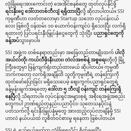
လုံခြုံရေးအားကောင်းတဲ့ အေအိုင်စနစ်တွေ ထုတ်လုပ်နိုင်ဖို့
ရင်းနှီးငွေ ဒေါ်လာတစ်ဘီလျံ ရရှိထားပြီ
လို့ ဆိုလာပါတယ်။ SSI
ကုမ္ပဏီဟာ လတ်တလောမှာ Startup သဘော လုပ်ငန်းငယ်
လေး ဖြစ်လို့ ဝန်ထမ်း ၁၀ ယောက်ဝန်းကျင်ပဲ ရှိသေးပြီး လက်ရှိ
ရထားတဲ့ ပြင်ပရင်းနှီးမြှုပ်နှံငွေတွေကို သုံးပြီး
ပညာရှင်တွေကို
ခန့်အပ်
သွားမှာပါ။
SSI အဖွဲ့က တစ်နေရာတည်းမှာ အခြေတည်တာမျိုးထက်
ပါလို
အယ်လ်တို၊ ကယ်လီဖိုးနီးယား၊ တဲလ်အဗစ်နဲ့ အစ္စရေး
တို့လို မြို့
ကြီးတွေမှာ ဖြန့်ကျက်ရုံးတည်ထားမယ် ဆိုပါတယ်။ ကုမ္ပဏီ
ဘက်ကတော့ လက်ရှိအချိန်ထိ သူတို့ကုမ္ပဏီရဲ့ တန်ကြေးကို
ထုတ်ဖော်ပြောခြင်း မရှိသေးပေမဲ့ ဈေးကွက်ပညာရှင်တွေရဲ့
ခန့်မှန်းချက်အရတော့
ဒေါ်လာ ၅ ဘီလျံ ဝန်းကျင် တန်ကြေးရှိ
နေပြီ
လို့ သိရတာပါ။ လုပ်ငန်းရှင်အများစုရဲ့ အစိုးရအဖွဲ့အစည်း
တွေကပါ ဉာဏ်ရည်တုနည်းပညာပိုင်း၊ သုတေသနပိုင်းနဲ့
ပတ်သက်လို့ ရင်းနှီးမြှုပ်နှံမှုတွေ အားထည့်လုပ်လာချိန်မို့ SSI
ဟာလဲ နယ်ပယ်ထဲ လူစိတ်ဝင်စားမှု ရနေတာ ဖြစ်ပါတယ်။
SSI ရဲ့ ရည်ရွယ်ချက်က လုံခြုံရေးပိုင်း စိတ်ချရပြီး