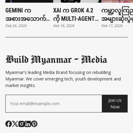
GEMINI က
XAI က GROK 4.2
ကမ္ဘာ့လူကြည
အစားအသောက်မှာ
ကို MULTI-AGENT
အများဆုံးပွဲမ
Feb 26, 2026
Feb 18, 2026
Feb 17, 2026
တာနဲ့ ကားခေါ်တာ
ARCHITECTURE နဲ့
တရုတ်စက်ရု
တွေ လုပ်ပေးနိုင်ပြီ
မိတ်ဆက်
ကွန်ဖူးကစား
Build Myanmar - Media
Myanmar's leading Media Brand focusing on rebuilding
Myanmar. We cover emerging tech, youth development and
market insights.
Join Us
Now