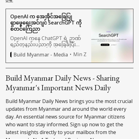
OpenAI က အေအိုင်အခြေပြု
ရှာဖွေရေးအင်ဂျင် SearchGPT ကို
စတင်ကြေညာ
OpenAI ကနေ ChatGPT ရဲ့ ဉာဏ်
ရည်တုနည်းပညာကို အခြေခံပြီး
SearchGPT ထုတ်လုပ်မယ်လို့
Min Z
Build Myanmar - Media
ကြေညာလိုက်ပါတယ်။ ရှာဖွေရေး
အင်ဂျင် (Search Engine) ဆိုတာ
Google တို့၊ Microsoft တို့က
ထုတ်ထားတဲ့ Browser အခြေပြု
Build Myanmar Daily News - Sharing
အင်
Myanmar's Important News Daily
Build Myanmar Daily News brings you the most crucial
updates from Myanmar and around the world every
day. An essential news source for Myanmar citizens
who want to stay informed. Sign up now to get the
latest insights directly to your mailbox from the