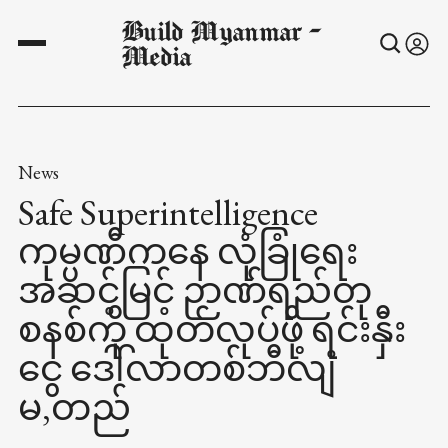
Build Myanmar -
Media
News
Safe Superintelligence
ကုမ္ပဏီကနေ လုံခြုံရေး
အဆင့်မြင့် ဉာဏ်ရည်တု
စနစ်ကို ထုတ်လုပ်ဖို့ ရင်းနှီး
ငွေ ဒေါ်လာတစ်ဘီလျံ
မ,တည်