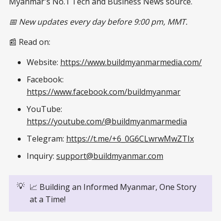
Myanmar's No.1 Tech and Business News source.
📅 New updates every day before 9:00 pm, MMT.
📰 Read on:
Website:
https://www.buildmyanmarmedia.com/
Facebook:
https://www.facebook.com/buildmyanmar
YouTube:
https://youtube.com/@buildmyanmarmedia
Telegram:
https://t.me/+6_0G6CLwrwMwZTIx
Inquiry:
support@buildmyanmar.com
💡
📈 Building an Informed Myanmar, One Story
at a Time!