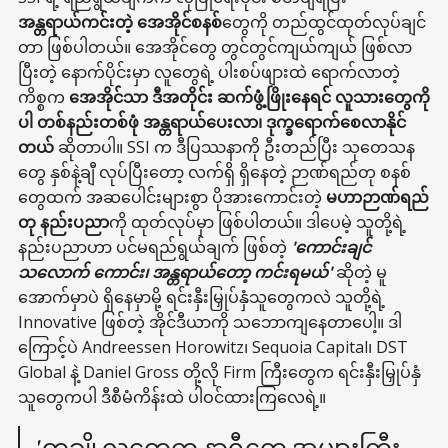
အန္တရာယ်ကင်းတဲ့ အေအိုင်စနစ်
တွေကို တည်ထွင်ထုတ်လုပ်ချင်
တာ ဖြစ်ပါတယ်။ အေအိုင်တွေ တွင်တွင်ကျယ်ကျယ် ဖြစ်လာ
ပြီးတဲ့ နောက်ပိုင်းမှာ လူတွေရဲ့ ပါးစပ်ဖျားထဲ ရောက်လာတဲ့
ကိစ္စက
အေအိုင်သာ ဒီအတိုင်း ဆက်ဖွံ့ဖြိုးနေရင် လူသားတွေကို
ပါ တစ်နည်းတစ်ဖုံ အန္တရာယ်ပေးလာ၊ ဒုက္ခရောက်စေလာနိုင်
တယ်
ဆိုတာပါ။ SSI က ဒီပြဿနာကို ဦးတည်ပြီး သုတေသန
တွေ နှစ်နဲ့ချီ လုပ်ပြီးတော့ လက်ရှိ ရှိနေတဲ့ ဉာဏ်ရည်တု စနစ်
တွေထက် အဆပေါင်းများစွာ ပိုအားကောင်းတဲ့
မဟာဉာဏ်ရည်
တု နည်းပညာ
ကို ထုတ်လုပ်မှာ ဖြစ်ပါတယ်။ ဒါပေမဲ့ သူတို့ရဲ့
နည်းပညာဟာ ပင်မရည်ရွယ်ချက် ဖြစ်တဲ့
'ကောင်းချင်
သလောက် ကောင်း၊ အန္တရာယ်တော့ ကင်းရမယ်'
ဆိုတဲ့ မူ
အောက်မှာပဲ ရှိနေမှာမို့ ရင်းနှီးမြှုပ်နှံသူတွေကလဲ သူတို့ရဲ့
Innovative ဖြစ်တဲ့ အိုင်ဒီယာကို သဘောကျနေတာပေါ့။ ဒါ
ကြောင့်ပဲ Andreessen Horowitz၊ Sequoia Capital၊ DST
Global နဲ့ Daniel Gross တို့လို Firm ကြီးတွေက ရင်းနှီးမြှုပ်နှံ
သူတွေကပါ ဒီစီမံကိန်းထဲ ပါဝင်ထားကြလေရဲ့။
'တချို့လူတွေက နာရီတွေ အများကြီး