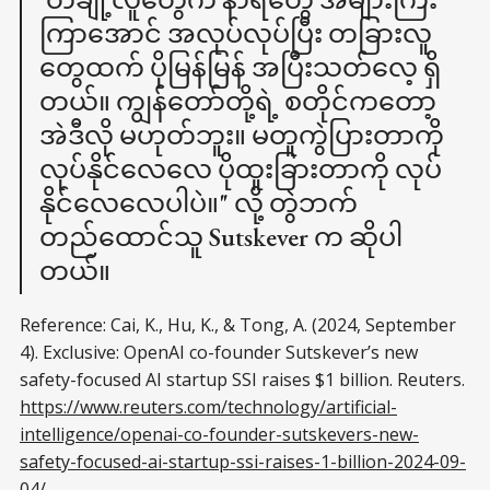
ကြာအောင် အလုပ်လုပ်ပြီး တခြားလူ
တွေထက် ပိုမြန်မြန် အပြီးသတ်လေ့ ရှိ
တယ်။ ကျွန်တော်တို့ရဲ့ စတိုင်ကတော့
အဲဒီလို မဟုတ်ဘူး။ မတူကွဲပြားတာကို
လုပ်နိုင်လေလေ ပိုထူးခြားတာကို လုပ်
နိုင်လေလေပါပဲ။" လို့ တွဲဘက်
တည်ထောင်သူ Sutskever က ဆိုပါ
တယ်။
Reference: Cai, K., Hu, K., & Tong, A. (2024, September
4). Exclusive: OpenAI co-founder Sutskever’s new
safety-focused AI startup SSI raises $1 billion. Reuters.
https://www.reuters.com/technology/artificial-
intelligence/openai-co-founder-sutskevers-new-
safety-focused-ai-startup-ssi-raises-1-billion-2024-09-
04/