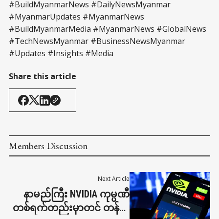
#BuildMyanmarNews #DailyNewsMyanmar
#MyanmarUpdates #MyanmarNews
#BuildMyanmarMedia #MyanmarNews #GlobalNews
#TechNewsMyanmar #BusinessNewsMyanmar
#Updates #Insights #Media
Share this article
Members Discussion
Next Article
နာမည်ကြီး NVIDIA ကုမ္ပဏီ
တစ်ရက်တည်းမှာတင် တန်ဖိုး