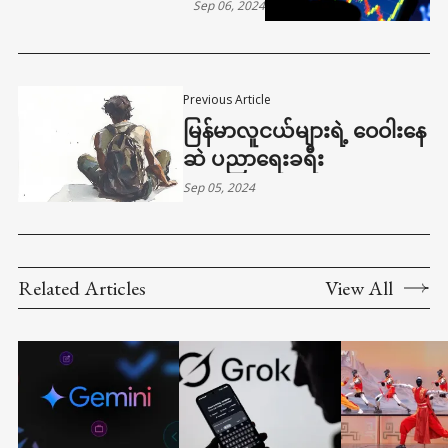
ဒေါ်လာ ၂၇၉ ဘီလျံကျော် ထိုး
Sep 06, 2024
ကျ
Previous Article
မြန်မာလူငယ်များရဲ့ ဝေဝါးနေ
ဆဲ ပညာရေးခရီး
Sep 05, 2024
Related Articles
View All