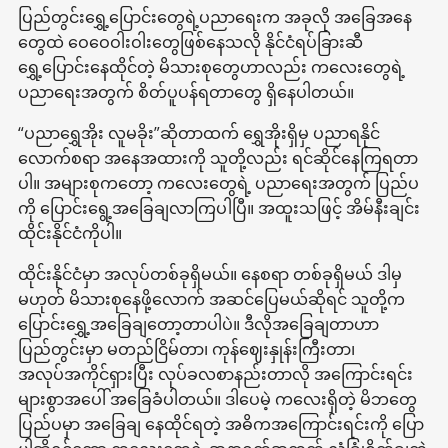
ပြည်တွင်းရွှေ့ပြောင်းတွေရဲ့ပညာရေးက အခုလို အခြေအနေ
တွေထဲ ဝေဝေဝါးဝါးတွေဖြစ်နေသလို နိုင်ငံရပ်ခြားဆီ
ရွှေ့ပြောင်းနေထိုင်တဲ့ မိသားစုတွေဟာလည်း ကလေးတွေရဲ့
ပညာရေးအတွက် စိတ်ပူပန်ရတာတွေ ရှိနေပါတယ်။
“ပညာရွှေအိုး လူမခိုး”ဆိုတာထက် ရွှေအိုးရှိမှ ပညာရနိုင်
လောက်စရာ အနေအထားကို သူတို့လည်း ရင်ဆိုင်နေကြရတာ
ပါ။ အများစုကတော့ ကလေးတွေရဲ့ ပညာရေးအတွက် ပြည်ပ
ကို ပြောင်းရွေ့အခြေချလာကြပါပြီ။ အထူးသဖြင့် အိမ်နီးချင်း
ထိုင်းနိုင်ငံကိုပါ။
ထိုင်းနိုင်ငံမှာ အလုပ်တစ်ခုရှိမယ်။ နေစရာ တစ်ခုရှိမယ် ဒါမှ
မဟုတ် မိသားစုနေဖို့လောက် အဆင်ပြေမယ်ဆိုရင် သူတို့က
ပြောင်းရွှေ့အခြေချတော့တာပါပဲ။ ဒီလိုအခြေချတာဟာ
ပြည်တွင်းမှာ မတည်ငြိမ်တာ၊ ကုန်ဈေးနှုန်းကြီးတာ၊
အလုပ်အကိုင်ရှားပြီး လုပ်ခလစာနည်းတာလို အကြောင်းရင်း
များစွာအပေါ် အခြေခံပါတယ်။ ဒါပေမဲ့ ကလေးရှိတဲ့ မိဘတွေ
ပြည်ပမှာ အခြေချ နေထိုင်ရတဲ့ အဓိကအကြောင်းရင်းကို ပြော