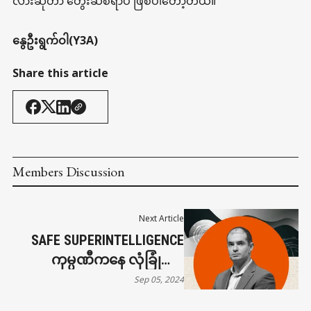
လားဆိုတာ တွေးဆစရာပဲ ဖြစ်ပါတော့တယ်။
နွေဦးရွက်ဝါ(Y3A)
Share this article
Members Discussion
Next Article
SAFE SUPERINTELLIGENCE
ကုမ္ပဏီကနေ လုံခြုံရေး
အဆင့်မြင့် ဉာဏ်ရည်တုစနစ်
Sep 05, 2024
ကို ထုတ်လုပ်ဖို့ ရင်းနှီးငွေ