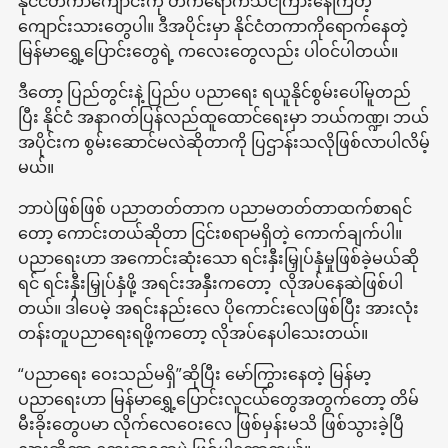
နိုင်ငံတကာကျောင်းကို တက်ရောက်သင်ကြားနေကြတဲ့
ကျောင်းသားတွေပါ။ ဒီအပိုင်းမှာ နိုင်ငံတကာကိုရောက်နေတဲ့
မြန်မာရွှေ့ပြောင်းတွေရဲ့ ကလေးတွေလည်း ပါဝင်ပါတယ်။
ဒီတော့ ပြည်တွင်းနဲ့ ပြည်ပ ပညာရေး ရယူနိုင်စွမ်းပေါ်မူတည်
ပြီး နိုင်ငံ အနာဂတ်ပြန်လည်ထူထောင်ရေးမှာ ဘယ်ကဏ္ဍ၊ ဘယ်
အပိုင်းက စွမ်းဆောင်မလဲဆိုတာကို ပြဌာန်းသလိုဖြစ်လာပါလိမ့်
မယ်။
ဘာပဲဖြစ်ဖြစ် ပညာတတ်တာက ပညာမတတ်တာထက်စာရင်
တော့ ကောင်းတယ်ဆိုတာ ငြင်းစရာမရှိတဲ့ ကောက်ချက်ပါ။
ပညာရေးဟာ အကောင်းဆုံးသော ရင်းနှီးမြှုပ်နှံမှုဖြစ်ခဲ့မယ်ဆို
ရင် ရင်းနှီးမြှုပ်နှံဖို့ အရင်းအနှီးကတော့ လိုအပ်နေဆဲဖြစ်ပါ
တယ်။ ဒါပေမဲ့ အရင်းနည်းလေ ပိုကောင်းလေဖြစ်ပြီး အားလုံး
တန်းတူပညာရေးရဖို့ကတော့ လိုအပ်နေပါသေးတယ်။
“ပညာရေး ဝေးသည်မရှိ”ဆိုပြီး မော်ကြွားနေတဲ့ မြန်မာ့
ပညာရေးဟာ မြန်မာရွှေ့ပြောင်းလူငယ်တွေအတွက်တော့ တိမ်
မီးခိုးတွေပမာ လိုက်လေဝေးလေ ဖြစ်မှန်းမသိ ဖြစ်သွားခဲ့ပြီ