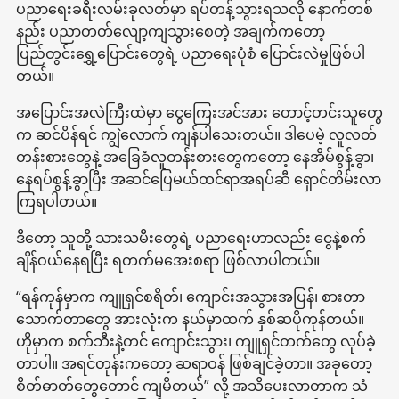
ပညာရေးခရီးလမ်းခုလတ်မှာ ရပ်တန့်သွားရသလို နောက်တစ်
နည်း ပညာတတ်လျော့ကျသွားစေတဲ့ အချက်ကတော့
ပြည်တွင်းရွှေ့ပြောင်းတွေရဲ့ ပညာရေးပုံစံ ပြောင်းလဲမှုဖြစ်ပါ
တယ်။
အပြောင်းအလဲကြီးထဲမှာ ငွေကြေးအင်အား တောင့်တင်းသူတွေ
က ဆင်ပိန်ရင် ကျွဲလောက် ကျန်ပါသေးတယ်။ ဒါပေမဲ့ လူလတ်
တန်းစားတွေနဲ့ အခြေခံလူတန်းစားတွေကတော့ နေအိမ်စွန့်ခွာ၊
နေရပ်စွန့်ခွာပြီး အဆင်ပြေမယ်ထင်ရာအရပ်ဆီ ရှောင်တိမ်းလာ
ကြရပါတယ်။
ဒီတော့ သူတို့ သားသမီးတွေရဲ့ ပညာရေးဟာလည်း ငွေနဲ့စက်
ချိန်ဝယ်နေရပြီး ရတက်မအေးစရာ ဖြစ်လာပါတယ်။
“ရန်ကုန်မှာက ကျူရှင်စရိတ်၊ ကျောင်းအသွားအပြန်၊ စားတာ
သောက်တာတွေ အားလုံးက နယ်မှာထက် နှစ်ဆပိုကုန်တယ်။
ဟိုမှာက စက်ဘီးနဲ့တင် ကျောင်းသွား၊ ကျူရှင်တက်တွေ လုပ်ခဲ့
တာပါ။ အရင်တုန်းကတော့ ဆရာဝန် ဖြစ်ချင်ခဲ့တာ။ အခုတော့
စိတ်ဓာတ်တွေတောင် ကျမိတယ်” လို့ အသိပေးလာတာက သံ