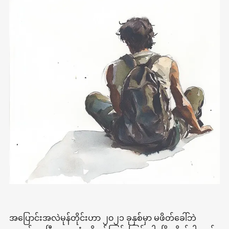
အပြောင်းအလဲမုန်တိုင်းဟာ ၂၀၂၁ ခုနှစ်မှာ မဖိတ်ခေါ်ဘဲ