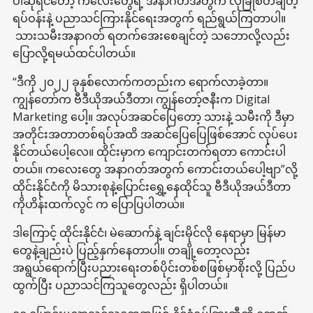
ပါဆိုရင်တော့ ကလေးတွေရဲ့ အနာဂတ်အတွက် လုံခြုံစိတ်ချတဲ့
ရပ်ဝန်းနဲ့ ပညာသင်ကြားနိုင်ရေးအတွက် ရည်ရွယ်ကြတာပါ။
သားသမီးအနာဂတ် ရတက်အေးစေချင်တဲ့ သဘောလို့လည်း
ပြောလို့ရမယ်ထင်ပါတယ်။
“ဒီကို ၂၀၂၂ ခုနှစ်လောက်ကတည်းက ရောက်လာခဲ့တာ။
ကျွန်တော်က ဗီဒီယိုအယ်ဒီတာ၊ ကျွန်တော့်ဇနီးက Digital
Marketing ပေါ့။ အလုပ်အဆင်ပြေတော့ သားနဲ့ သမီးကို ဒီမှာ
အတိုင်းအတာတစ်ရပ်အထိ အဆင်ပြေပြေဖြစ်အောင် လုပ်ပေး
နိုင်တယ်ပေါ့လေ။ ထိုင်းမှာက ကျောင်းတက်ရတာ ကောင်းပါ
တယ်။ ကလေးတွေ အနာဂတ်အတွက် ကောင်းတယ်ပေါ့ဗျာ”လို့
ထိုင်းနိုင်ငံကို မိသားစုနဲ့ပြောင်းရွှေ့နေထိုင်သူ ဗီဒီယိုအယ်ဒီတာ
ကိုဟိန်းထက်လွင် က ပြောပြပါတယ်။
ဒါကြောင့် ထိုင်းနိုင်ငံ၊ မဲဆောက်နဲ့ ချင်းမိုင်လို နေရာမှာ မြန်မာ
တွေနဲ့ချည်းပဲ ပြည့်နှက်နေတာပါ။ တချို့တော့လည်း
အရွယ်ရောက်ပြီးပညားရေးတစ်ပိုင်းတစ်စဖြစ်မှာစိုးလို့ ပြည်ပ
ထွက်ပြီး ပညာသင်ကြသူတွေလည်း ရှိပါတယ်။