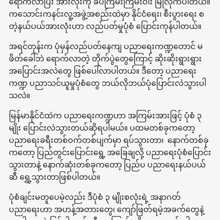
ရောက်လာပြီး အားလုံးကို ခပ်ကြမ်းကြမ်းဝါး မြိုလိုက်ပါတယ်။
ကသောင်းကနင်းလူ့အဖွဲ့အစည်းထဲမှာ နိုင်ငံရေး၊ စီးပွားရေး စ
တဲ့နယ်ပယ်အားလုံးဟာ လည်ပတ်မှုပုံစံ ပြောင်းကုန်ပါတယ်။
အရင်တုန်းက ပုံမှန်လည်ပတ်နေကျ ပညာရေးကဏ္ဍတောင် မ
ဖိတ်ခေါ်ဘဲ ရောက်လာတဲ့ တိုက်ပွဲတွေကြောင့် ဆိုးဆိုးရွားရွား
အပြောင်းအလဲတွေ ဖြစ်ပေါ်လာပါတယ်။ ဒီတော့ ပညာရေး
ကဏ္ဍ ပညာသင်ယူမှုပုံစံတွေ ဘယ်လိုဘယ်ပုံပြောင်းလဲသွားပါ
သလဲ။
မြန်မာနိုင်ငံထဲက ပညာရေးကဏ္ဍဟာ အကြမ်းအားဖြင့် ပုံစံ ၃
မျိုး ပြောင်းလဲသွားတယ်ဆိုရပါမယ်။ ပထမတစ်ခုကတော့
ပညာရေးခရီးတစ်ဝက်တစ်ပျက်မှာ ရပ်သွားတာ၊ နောက်တစ်ခု
ကတော့ ပြည်တွင်းပြောင်းရွေ့ အခြေချလို့ ပညာရေးပုံစံပြောင်း
သွားတာနဲ့ နောက်ဆုံးတစ်ခုကတော့ ပြည်ပ ပညာရေးနယ်ပယ်
ဆီ ရွှေ့သွားတာဖြစ်ပါတယ်။
ပုံစံချင်းမတူပေမဲ့လည်း ဒီပုံစံ ၃ မျိုးစလုံးရဲ့ အနာဂတ်
ပညာရေးဟာ အဟန့်အတားတွေ၊ ကျော်ဖြတ်ရမဲ့အခက်တွေနဲ့