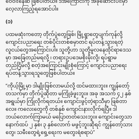
ဝေဝါးနေဆဲ ဖြစ်ပါတယ်။ ဒီအကြောင်းကို အခုဆောင်းပါးမှာ
လေ့လာကြည့်ရအောင်ပါ။
(၁)
ပထမဆုံးကတော့ တိုက်ပွဲတွေဖြစ်၊ မြို့ရွာတွေပျက်ကုန်လို့
ကျောင်းပညာရေး တစ်ပိုင်းတစ်စမှာတင် ရပ်တန့်သွားရတဲ့
လူငယ်တွေအကြောင်းပါ။ သူတို့ဟာ သူတို့မူလနေထိုင်ရာဒေသ
မှာ အခြေတည်မရလို့ ၊ တရားဥပဒေမစိုးမိုးလို့၊ ရပ်ရွာမ
တည်ငြိမ်လို့ စတဲ့အကြောင်းမျိုးစုံကြောင့် ကျောင်းပညာရေး
ရပ်တန့်သွားရသူတွေဖြစ်ပါတယ်။
“ကိုယ့်မြို့မှာ ဒါမျိုးဖြစ်လာမယ်လို့ ထင်မထားဘူး။ ကျွန်တော့်
တသက်မှာ တိုက်ပွဲဆိုတာ မကြုံခဲ့ဖူးဘူး။ အခု အသက် ၄၂ နှစ်
အရွယ်မှာ ကြုံလိုက်ရတယ်။ ကျောင်းဖွင့်တဲ့ရာသီမှာ ဖြစ်တာ
လေ။ ကလေးတွေကို တစ်နှစ် ကျောင်းနားလိုက်ရပြီ။ ဒါ
ဘယ်လောက်ကြာမယ် မပြောတတ်သေးဘူး။ ကျောင်းတွေသာ
နောက်ထပ် ၂ နှစ်၊ ၃ နှစ်လောက် မဖွင့်ဘူးဆိုရင် ကျွန်တော့်သား
တွေ၊ သမီးတွေရဲ့ရှေ့ရေးက မတွေးရဲစရာပဲ”