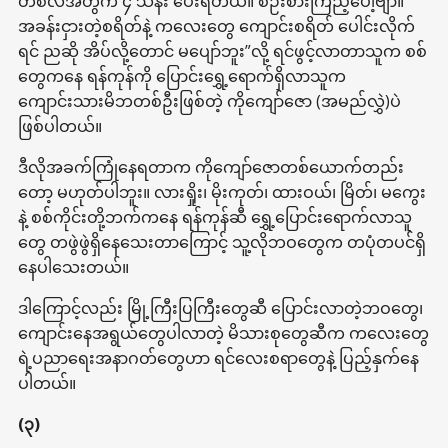
တစ်လအတွက် ၄ သိန်း ပေးရတယ်။ စဉ်းစားကြည့်ပေါ့ဗျာ။
အခန်းငှားတဲ့စရိတ်နဲ့ ကလေးတွေ ကျောင်းစရိတ် ပေါင်းလိုက်
ရင် ညဆို အိပ်လို့တောင် မပျော်ဘူး”လို့ ရင်ဖွင့်လာတာသူက စစ်
တွေကနေ ရန်ကုန်ကို ပြောင်းရွှေ့ရောက်ရှိလာသူက
ကျောင်းသားမိဘတစ်ဦးဖြစ်တဲ့ ကိုကျော်ဇော (အမည်လွှဲ)ပဲ
ဖြစ်ပါတယ်။
ဒီလိုအခက်ကြုံနေရတာက ကိုကျော်ဇောတစ်ယောက်တည်း
တော့ မဟုတ်ပါဘူး။ လားရှိုး၊ မိုးကုတ်၊ ထားဝယ်၊ မြိတ်၊ မကွေး
နဲ့ စစ်ကိုင်းတို့ဘက်ကနေ ရန်ကုန်ဆီ ရွှေ့ပြောင်းရောက်လာသူ
တွေ တဖွဲဖွဲရှိနေသေးတာကြောင့် သူ့လိုဘဝတွေက တပုံတပင်ရှိ
နေပါသေးတယ်။
ဒါကြောင့်လည်း မြို့ကြီးပြကြီးတွေဆီ ပြောင်းလာတဲ့ဘဝတွေ၊
ကျောင်းနေအရွယ်တွေပါလာတဲ့ မိသားစုတွေဆီက ကလေးတွေ
ရဲ့ပညာရေးအနာဂတ်တွေဟာ ရင်လေးစရာတွေနဲ့ ပြည့်နှက်နေ
ပါတယ်။
(၃)