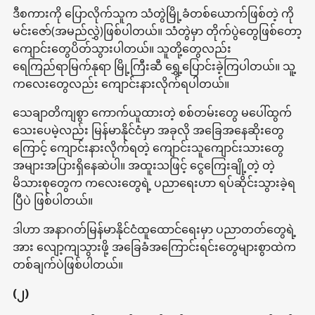
ဒီစကားကို ပြောလိုက်သူက သံတွဲမြို့ခံတစ်ယောက်ဖြစ်တဲ့ ကို
မင်းဇော်(အမည်လွှဲ)ဖြစ်ပါတယ်။ သံတွဲမှာ တိုက်ပွဲတွေဖြစ်တော့
ကျောင်းတွေပိတ်သွားပါတယ်။ သူတို့တွေလည်း
ရေကြည်ရာမြက်နုရာ မြို့ကြီးဆီ ရွှေ့ပြောင်းခဲ့ကြပါတယ်။ သူ့
ကလေးတွေလည်း ကျောင်းနားလိုက်ရပါတယ်။
သေချာတိကျစွာ ကောက်ယူထားတဲ့ စစ်တမ်းတွေ မပေါ်ထွက်
သေးပေမဲ့လည်း မြန်မာနိုင်ငံမှာ အခုလို အခြေအနေဆိုးတွေ
ကြောင့် ကျောင်းနားလိုက်ရတဲ့ ကျောင်းသူကျောင်းသားတွေ
အများအပြားရှိနေဆဲပါ။ အထူးသဖြင့် ငွေကြေးချို့တဲ့ တဲ့
မိသားစုတွေက ကလေးတွေရဲ့ ပညာရေးဟာ ရပ်ဆိုင်းသွားခဲ့ရ
ပြီပဲ ဖြစ်ပါတယ်။
ဒါဟာ အနာဂတ်မြန်မာနိုင်ငံထူထောင်ရေးမှာ ပညာတတ်တွေရဲ့
အား လျော့ကျသွားဖို့ အခြေခံအကြောင်းရင်းတွေများစွာထဲက
တစ်ချက်ပဲဖြစ်ပါတယ်။
(၂)