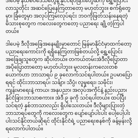
ဒါပေမဲ့ နယ်စပ်ဒေသတွေနဲ့ နိုင်ငံရပ်ခြားတွေဆီကို ရွှေ့ပြောင်း
လာသူတိုင်း အဆင်ပြေနေကြတာတော့ မဟုတ်ဘူး။ စက်ရုံတွေ
မှာ၊ ခြံတွေမှာ အလုပ်ကြမ်းလုပ်ရင်း ဘဝကိုဖြတ်သန်းနေရတဲ့
မိသားစုတွေက ကလေးတွေကတော့ ပညာရေး ချို့တဲ့ကြပါ
တယ်။
ဒါပေမဲ့ ဒီလိုအခြေအနေမျိုးမှာတောင် မြန်မာနိုင်ငံမှာထက်တော့
ပညာရေးကောင်းကို ရရှိနေကြတာဖြစ်တယ်လို့ ရွှေ့ပြောင်း
အခြေချသူတွေက ဆိုပါတယ်။ တကယ်တမ်းအဲဒီလိုပြောတာ
အပိုပြောတာတော့ မဟုတ်ပါဘူး။ မူလတန်းကလေးတစ်
ယောက်ဟာ ဘာသာရပ် ၉ ခုလောက်သင်ရပါတယ်။ ဥပမာပြော
ရရင် ထိုင်းဘာသာရပ်၊ သင်္ချာ၊ သိပ္ပံ၊ လူမှုရေး၊ သမိုင်း၊
ကျန်းမာရေးနဲ့ ကာယ၊ အနုပညာ၊ အလုပ်အကိုင်နဲ့ နည်းပညာ၊
နိုင်ငံခြားဘာသာစကား။ အဲဒီ ၉ ခုကို သင်ရပါတယ်။ ထပ်ပြီး
သင်ရတဲ့ နှစ်ဘာသာလည်း ရှိပါသေးတယ်။ ဒီလိုများပြားတဲ့
ဘာသာရပ်တွေကို ကလေးတွေက ပျော်ပျော်ပါးပါး ပေါ့ပေါ့ပါး
ပါးသင်နိုင်တယ်ဆိုရင် ထိုင်းနိုင်ငံရဲ့ ပညာရေးစနစ်ကို ခန့်မှန်းလို့
ရလောက်ပါတယ်။