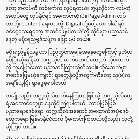
“ဒီမှာ ပညာသင်ရတာက ကုန်ကျစရိတ်တော့ များတယ်။ အဲ့ဒီ
တော့ အလုပ်ကို တစ်ဖက်က လုပ်ရတယ်။ အွန်လိုင်းက လုပ်တဲ့
အလုပ်တွေ လုပ်နိုင်ရင် အကောင်းဆုံးပဲ။ Page Admin လုပ်
တာတို့၊ Content ရေးတာတို့၊ Digital တို့ပေါ့လေ။ ဒါဆိုရင်
ဝင်ငွေလေးရတော့ အဆင်ပြေပါတယ်”လို့ ထိုင်းမှာ ပညာသင်
နေတဲ့ မပိုးရည်မွန်သန့်က ပြောပြပါတယ်။
မပိုးရည်မွန်သန့် ဟာ ပြည်တွင်းအခြေအနေတွေကြောင့် ဒုတိယ
နှစ်ပြီးဆုံးချိန်မှာ တက္ကသိုလ် ဆက်မတက်တော့ဘဲ ထိုင်းဘက်
ကို ကူးပြောင်းကာ ပညာသင်ကြားလိုက်သူပါ။ ထိုင်းဘက်မှာ
အဆင်ပြေမယ့်ကျောင်း ရှာတွေ့နိုင်ဖို့အတွက်ကိုတော့ သူ(မ)က
အချိန်ယူပြီး ရှာဖွေခဲ့ရပါတယ်။
တချို့လည်း တက္ကသိုလ်တက်နေကြတာဖြစ်လို့ တက္ကသိုလ်တွေ
ရဲ့အဆောင်တွေမှာ နေထိုင်ကြရပါတယ်။ ဘာပဲဖြစ်ဖြစ်
ပညာရေးစနစ်ရော၊ တက္ကသိုလ်အဆောင် အထောက်အပံ့စနစ်
တွေကရော မြန်မာနိုင်ငံထက် ပိုကောင်းကြတယ်လို့လည်း သူတို့
ဆိုကြပါတယ်။