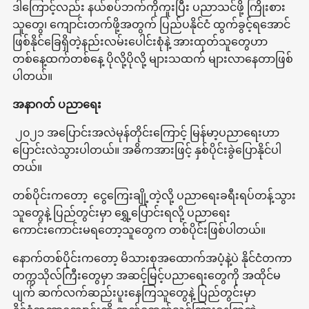
ဒါကြောင့်လည်း နယ်စပ်ဘက်ကိုကူးပြီး ပညာသင်ဖို့ ကြိုးစား
သူတွေ၊ ကျောင်းတက်ဖို့အတွက် ပြည်ပနိုင်ငံ ထွက်ခွင့်ရအောင်
ဖြစ်နိုင်ခြေရှိတဲ့နည်းလမ်းပေါင်းစုံနဲ့ အားထုတ်သူတွေဟာ
တစ်နေ့ထက်တစ်နေ့ ပိုလို့ပိုလို့ များသထက် များလာနေတာဖြစ်
ပါတယ်။
အနာဂတ် ပညာရေး
၂၀၂၁ အပြောင်းအလဲမုန်တိုင်းကြောင့် မြန်မာ့ပညာရေးဟာ
ပြောင်းလဲသွားပါတယ်။ အဓိကအားဖြင့် နှစ်ပိုင်းခွဲပြောနိုင်ပါ
တယ်။
တစ်ပိုင်းကတော့ ငွေကြေးချို့တဲ့လို့ ပညာရေးခရီးရပ်တန့်သွား
သူတွေနဲ့ ပြည်တွင်းမှာ ရွှေ့ပြောင်းရလို့ ပညာရေး
ကောင်းကောင်းမရတော့သူတွေက တစ်ပိုင်းဖြစ်ပါတယ်။
နောက်တစ်ပိုင်းကတော့ မိသားစုအထောက်အပံ့နဲ့ပဲ နိုင်ငံတကာ
တက္ကသိုလ်ကြီးတွေမှာ အဆင့်မြင့်ပညာရေးတွေကို အထိုင်မ
ပျက် ဆက်လက်ဆည်းပူးနေကြသူတွေနဲ့ ပြည်တွင်းမှာ