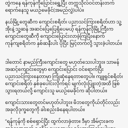
တွဲကနေ ရန်ကုန်ကိုပြောင်းရွှေ့ပြီး တက္ကသိုလ်ဝင်တန်းတက်
ရောက်နေသူ မယဉ်မေခိုင်(အမည်လွှဲ)ပါပဲ။
နယ်မြို့တွေဆီက ကျောင်းစရိတ်၊ ပညာသင်ကြားစရိတ်ဟာ သူ့
အိုးနဲ့ သူ့ဆန် အဆင်ပြေပြေရှိပေမယ့် ရန်ကုန်လိုမြို့ကြီးက
ကျောင်းတွေဆီကို ကျောင်းပြောင်းလာခဲ့ကြပြီးနောက်
ကုန်ကျစရိတ်က နှစ်ဆနီးပါး ပိုပြီး မြင့်တက်လို့ သွားခဲ့ပါတယ်။
ဒါတောင် နာမည်ကြီးကျောင်းတွေ မဟုတ်သေးပါဘူး။ သာမန်
အဆင့်ကျောင်းတွေမှာ ကျောင်းပြောင်း ဝင်ရောက်ပြီး
ပညာသင်ကြားနေတာမှာ ကြုံဆုံနေရတာတွေပါ။ ကျူရှင်စရိတ်၊
ကျောင်းစရိတ် နှစ်ခုပေါင်းလိုက်ရင် မျက်လုံးပြူးတဲ့အထိ ဖြစ်
သွားရတယ်လို့ ကျောင်းသူ မယဉ်မေခိုင်က ဆိုပါတယ်။
ကျောင်းသားတွေတင်မဟုတ်ပါဘူး။ မိဘတွေကိုယ်တိုင်လည်း
အခုလိုဒုက္ခတွေကို ခါးစည်းခံနေရပါတယ်။
“ရန်ကုန်ကို စစ်ရှောင်ပြီး ထွက်လာခဲ့တာ။ ဒီမှာ အိမ်ငှားခက