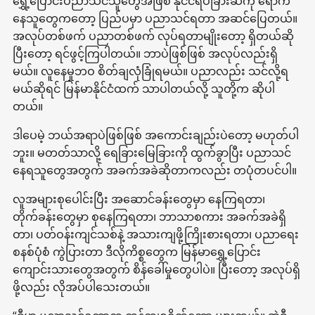
ရွှေ့ပြောင်းပညာသင်သူတွေအဖြစ် နိုင်ငံရပ်ခြားဆီကို ရောက်
နေသူတွေကတော့ ပြည်ပမှာ ပညာသင်ရတာ အဆင်ပြေတယ်။
အလုပ်တစ်ဖက် ပညာတစ်ဖက် လုပ်ရတာမျိုးတော့ ရှိတယ်ဆို
ပြီးတော့ ရင်ဖွင့်ကြပါတယ်။ ဘာပဲဖြစ်ဖြစ် အလုပ်လည်းရှိ
မယ်။ လူနေမှုဘဝ စိတ်ချလုံခြုံရမယ်။ ပညာလည်း သင်လို့ရ
မယ်ဆိုရင် မြန်မာနိုင်ငံထက် သာပါတယ်လို့ သူတို့က ဆိုပါ
တယ်။
ဒါပေမဲ့ ဘယ်အရာပဲဖြစ်ဖြစ် အကောင်းချည်းပဲတော့ မဟုတ်ပါ
ဘူး။ မတတ်သာလို့ ရေခြားမြေခြားကို ထွက်ခွာပြီး ပညာသင်
နေရသူတွေအတွက် အခက်အခဲဆိုတာကလည်း တပုံတပင်ပါ။
လူအများစုပေါင်းပြီး အဆောင်ခန်းတွေမှာ နေကြရတာ၊
တိုက်ခန်းတွေမှာ စုနေကြရတာ၊ ဘာသာစကား အခက်အခဲရှိ
တာ၊ ပတ်ဝန်းကျင်သစ်နဲ့ အသားကျဖို့ကြိုးစားရတာ၊ ပညာရေး
စနစ်ပုံစံ ကွဲပြားတာ ဒီလိုကိစ္စတွေက မြန်မာရွှေ့ပြောင်း
ကျောင်းသားတွေအတွက် စိန်ခေါ်မှုတွေပါပဲ။ ပြီးတော့ အလုပ်ရှိ
ဖို့လည်း လိုအပ်ပါသေးတယ်။