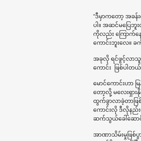
“ဒီမှာကတော့ အခန
ပါ။ အဆင်မပြေဘူးလ
ကိုလည်း ကြောက်နေရ
ကောင်းဘူးလေ။ ခက
အခုလို ရင်ဖွင့်လာသ
ကောင်း ဖြစ်ပါတယ်
မောင်ကောင်းဟာ မြန်
တော့လို့ မလေးရှားန
ထွက်ခွာလာခဲ့တာဖြစ်
ကောင်းလို ဒီလိုနည်
ဆက်သွယ်ခေါ်ဆောင်
အာဏာသိမ်းမှုဖြစ်ပ