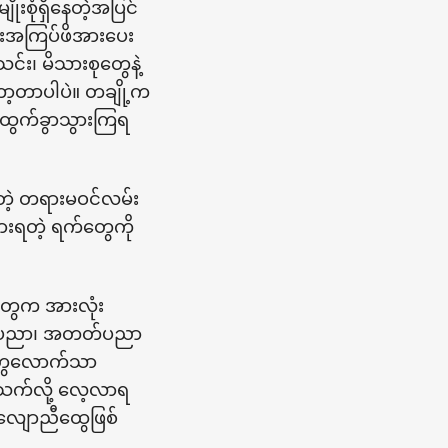
းစုံရှိနေတဲ့အပြင်
်းအကြပ်ဖိအားပေး
း၊ မိသားစုတွေနဲ့
တော့တာပါပဲ။ တချို့က
 ထွက်ခွာသွားကြရ
်တဲ့ တရားမဝင်လမ်း
းရတဲ့ ရက်တွေကို
ာတွေက အားလုံး
အသိပညာ၊ အတတ်ပညာ
ူတွေလောက်သာ
က်လို့ လေ့လာရ
လျောညီထွေဖြစ်