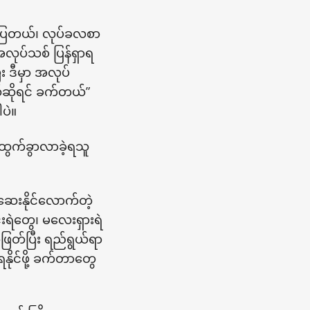
်ပြေတယ်၊ လုပ်ခလစာ
လုပ်သစ် ပြန်ရှာရ
 ဒီမှာ အလုပ်
ယ်ဆိုရင် ခက်တယ်”
ပဲ။
 ထွက်ခွာလာခဲ့ရသူ
ေးနိုင်လောက်တဲ့
းရဲတွေ၊ မလေးရှားရဲ
ဖြတ်ပြီး ရည်ရွယ်ရာ
ိုင်ဖို့ ခက်တာတွေ