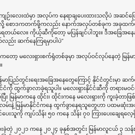
်းကျဉ်းလေးထဲမှာ အလုပ်က နေရာချပေးထားသလိုပဲ အဆင်
ို့ စောဒကတက်ဖို့ကလည်း နောက်အလုပ်တစ်ခုက အခုထက်ပို
တယ်လေ။ ကိုယ့်ဆီကိုတော့ မပြန်ချင်ပါဘူး။ ဒီအခြေအနေနဲ့
်လည်း ဆက်နေကြရမှာပါပဲ”
ူကတော့ မလေးရှားစက်ရုံတစ်ခုမှာ အလုပ်ဝင်လုပ်နေတဲ့ မြန်မာန
။
မာပြည်တွင်းရေးအခြေအနေတွေကြောင့် နိုင်ငံတွင်းမှာ ဆက်နေထို
ိုင်ငံကို ထွက်ခွာလာခဲ့ရသူပါ။ မလေးရှားနိုင်ငံဆီကို တရားမ
ပြီး မြန်မာကနေ ထိုင်း၊ ထိုင်းကနေ မလေးရှားကို ကူးခဲ့တာဖြ
းလမ်းနဲ့ မြန်မာနိုင်ငံကနေ ထွက်ခွာနေရသူတွေဟာ ပထမဆုံးအဆင
ပေးသူကို ကျပ်သိန်း ၅၀ ကနေ သိန်း ၇၀ ကြားပေးချေရလေ့
ွားခဲ့တဲ့ ၂၀၂၁ ကနေ ၂၀၂၄ ခုနှစ်အတွင်း မြန်မာလူငယ် ၃ သန