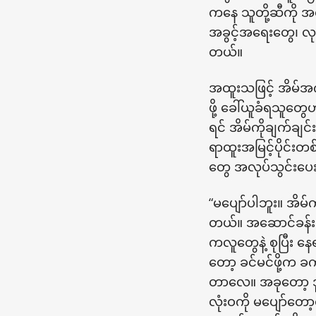
ကနေ သူတို့ဆီကို အ
အခွင့်အရေးတွေ၊ လုပ
တယ်။
အထူးသဖြင့် အိမ်အက
ဖို့ ခေါ်ယူခံရသူတွေ
ရင် အိမ်ကိုချက်ချင်
ရာထူးအမြင့်ပိုင်းတစ
တွေ အလုပ်သွင်းပေး
“မပျော်ပါဘူး။ အိမ
တယ်။ အဆောင်ခန်းလေ
ကလူတွေနဲ့ စုပြီ
တော့ ခင်မင်ဖို့က ခ
တာလေ။ အခုတော့ ဒ
လုံးဝကို မပျော်တော