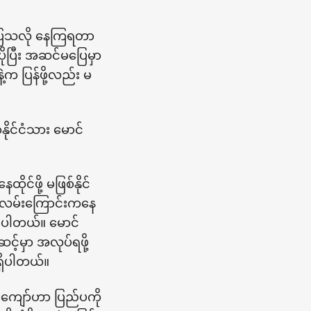
ပြေသလို နေကြရတာ
ပြီး အဆင်မပြေမှာ
က ပြန်ဖို့လည်း မ
ိုင်ငံသား မောင်
င်ဖို့ မဖြစ်နိုင်
ဝင်လမ်းကြောင်းကနေ
စ်ပါတယ်။ မောင်
့်မှာ အလုပ်ရဖို့
ရှိပါတယ်။
်းကျော်ဟာ ပြည်ပကို