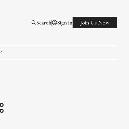
Search
Sign in
Join Us Now
on
ct
း
ip