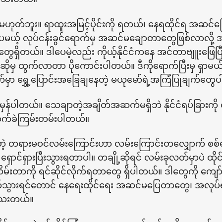
ာ့ မဟုတ်ဘူး။ ရာထူးအမြင့်ပိုင်းကို ရတယ်၊ နေရထိုင်ရ အဆင
ယ့် လုပ်ငန်းခွင်ရောက်မှ အဆင်မချောတာတွေဖြစ်လာလို့ အ
ရှိတယ်။ ဒါပေမဲ့လည်း ကိုယ့်နိုင်ငံကနေ အင်တာဗျူးဖြေပြီး
ြီဆိုမှ ထွက်လာတာ ပိုကောင်းပါတယ်။ ဒီကိုရောက်ပြီးမှ ရှာမ
ာ ရွှေ့ပြောင်းအခြေချနေတဲ့ မယုမော်ရဲ့အကြံပြုချက်တွေပါ
မှန်ပါတယ်။ သေချာတဲ့အချိတ်အဆက်မရှိဘဲ နိုင်ငံရပ်ခြားကို
းခက်ခဲကြမ်းတမ်းပါတယ်။
တဲ့ တရားမဝင်လမ်းကြောင်းဟာ လမ်းကြောင်းတလျှောက် စစ်ဆ
ာင်ရှားပြီးသွားရတာပါ။ တချို့ဆိုရင် လမ်းခုလတ်မှာပဲ ထိုင်
သိမ်းတာကို ရင်ဆိုင်လိုက်ရတာတွေ ရှိပါတယ်။ ဒါတွေကို ကျော်
ာက်သွားရင်တောင် နေရေးထိုင်ရေး အဆင်မပြေတာတွေ၊ အလုပ်ရန
ါသေးတယ်။