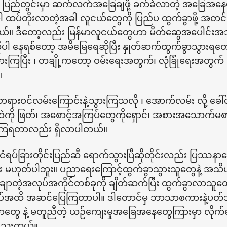
ြီ။ ပြည်တွင်းမှာ ဆက်လက်အခြေချဖို့ ခက်ခဲလာတဲ့ အခြေအနေမျို
 ထပ်တိုးလာတဲ့အခါ လူငယ်တွေကို ပြည်ပ ထွက်ခွာဖို့ အတင
ယ်။ ဒီတော့လည်း မြန်မာလူငယ်တွေဟာ မိတ်ဆွေအပေါင်းအသင်
င်ငံကိုပါ နေရစ်တော့ အမိမြေရေဆိုပြီး နှုတ်ဆက်ထွက်ခွာသွားရ
ကြပြီး ၊ တချို့ကတော့ ဝမ်းရေးအတွက်၊ လုံခြုံရေးအတွက်
။
 တရားဝင်လမ်းကြောင်းနဲ့သွားကြသလို ၊ အောက်လမ်း လို့ ခေါ
ို ဖြတ်၊ အစောင့်အကြပ်တွေကိုရှောင်၊ အစားအသောက်မစာ
ားကြရတာလည်း ရှိလာပါတယ်။
ိုင်ငံရပ်ခြားတိုင်းပြည်ဆီ ရောက်သွားပြီဆိုတိုင်းလည်း ပြဿန
း မဟုတ်ပါဘူး။ ပညာရေးကြောင့်ထွက်ခွာသွားသူတွေနဲ့ 
သေချာတဲ့အလုပ်အကိုင်တစ်ခုကို ချိတ်ဆက်ပြီး ထွက်ခွာလာသ
်အထိ အဆင်ပြေကြတာပါ။ ဒါတောင်မှ ဘာသာစကားနဲ့ပတ်သ
ွေ နဲ့ မတူညီတဲ့ ယဉ်ကျေးမှုအခြေအနေတွေကြားမှာ လိုက်
ါသေးတယ်။