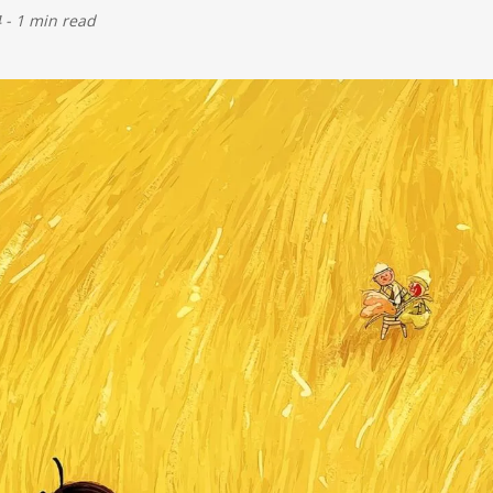
4
-
1 min read