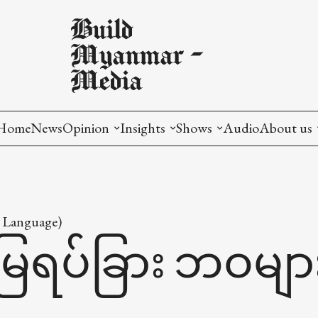
Build
Myanmar -
Media
Home
News
Opinion
Insights
Shows
Audio
About us
English
English
Toetat Podcast
About us
မြန်မာ
မြန်မာ
Market Inside
Our Missi
 Language)
Production
Our Impa
ြေရပ်ခြား ဘဝမျာ
Breakdowns
Partnersh