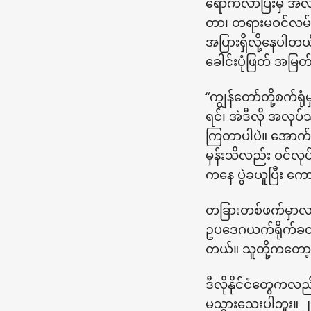
ရောက်လာပြီးမှ အလိ
ဝာာ၊ တရားမဝင်လမ်း
အပြားရှိလို့နေပါတယ်
ခေါင်းပုံဖြတ် အမြ
“ကျွန်တော်တို့စက်ရ
ရင်၊ အဲဒီလို အလုပ်သ
ကြတာပါပဲ။ အောက်
မှန်းသိလည်း ဝင်လုပ
ကနေ ပွဲခယူပြီး ကေ
တခြားတစ်ဖက်မှာလည်း
ဥပဒေဂယက်ရိုက်ခတ်လ
တယ်။ သူတို့ကတော့ က
ဒီလိုနိုင်ငံတွေကလည
မသွားသေးပါဘူး။ ၂၀၂