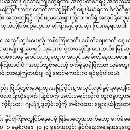
မ်အညာနဲ့ ရင်ဆိုင်ကြုံတွေ့ရဝာာ၊ အလုပ်တစ်ခုရဖို့ အသည်း
ကြောင်းကနေ ရောက်လာသူဖြစ်လို့ ဈေးနှိမ်ခံရတာ ဒီလိုကိ
။ အထူးသဖြင့် ထိုင်းနဲ့ မလေးရှားတို့က စက်ရုံ အလုပ်ရုံတွေမှ
တ်ထုတ်တဲ့ဖြစ်စဉ်တွေဟာ မကြားချင်မှအဆုံး ကြားနေရတာပါ။
ုံမှာ အလုပ်သွင်းပေးလို့ တန်ကြေးထက်၊ ပေါက်ဈေးထက် ဈေးလျှ
မားမျိုး ရှာပေးရင် သူဌေးက ပွဲစားခဆိုပြီး ပေးတယ်။ မြန်မာအ
လမ်းကနေ ခိုးဝင်လာသူတွေက အလုပ်အရမ်းလိုနေတာလေ။ ဒီ
်ကြတာပါပဲ။ အလုပ်သွင်းပေးတဲ့ စက်ရုံမှာရှိပြီးသား လူခံတွ
ာင်းစားနေကြတယ်ဗျ”လို့ မောင်ကောင်းက ရင်ဖွင့်ပါတယ်။
 ပြည်တွင်းမှာရာထူးအမြင့်ပိုင်းနဲ့ အလုပ်,လုပ်ခွင့်ရနေတဲ့
ာပြီးတဲ့နောက် ပြည်ပကို အလုံးအရင်းလိုက် ထွက်ခွာသွား
ိုရီးယား၊ ဂျပန်နဲ့ ဒူဘိုင်းတို့ကို အဓိကထား ရွေးချယ်ကြတ
်း နိုင်ငံကြီးတွေဖြစ်နေပေမဲ့ မြန်မာတွေအတွက်တော့ ခက်ခဲ
၁ ခုနှစ်ကနေ ၂၀၂၄ ခုနှစ်အတွင်း နိုင်ငံရေးအခြေအနေတွေကြေ