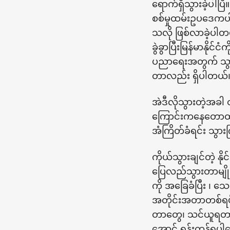
ရောက်ရှိသွားခဲ့ပါပ
စစ်မှုထမ်းဥပဒေကပါ
သလို ဖြစ်လာခဲ့ပါတ
ခွဲခွာပြီးမြန်မာနို
ပညာရေးအတွက် သွား
တာလည်း ရှိပါတယ်
အဲဒီလိုသွားတဲ့အခါ
ကြောင်းကနေတောထဲက
အံကြိတ်ခံရင်း သွ
ကိုယ်သွားချင်တဲ့ န
ပြေလည်သွားတာမျို
ကို အခြေခံပြီး ၊ 
အတိုင်းအတာတစ်ရပ
တာတွေ၊ သင်ယူရတာတ
အောင် ရုန်းကန်ရပ