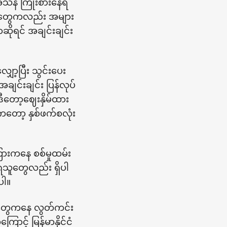
အသန် ကြိုးစားနေရ
စ္စတွေကလည်း အများ
ာဆိုရင် အချင်းချင်း
ော့ပြီး သွင်းပေး
ချင်းချင်း ပြန်လုပ်
တော့ဈေးနှိမ်ထား
ေကတော့ နှစ်ဖက်စလုံး
ကြားကနေ စစ်မှုထမ်း
ရသူတွေလည်း ရှိပါ
ာပါ။
မှုတွေကနေ လွတ်ကင်း
ာင့် မြန်မာနိုင်ငံ