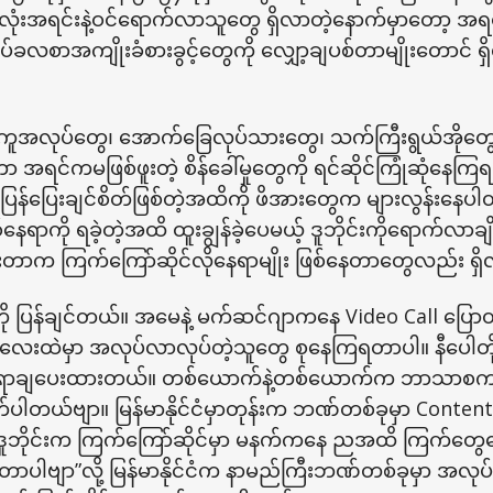
လုံးအရင်းနဲ့ဝင်ရောက်လာသူတွေ ရှိလာတဲ့နောက်မှာတော့ အရင်
်ခလစာအကျိုးခံစားခွင့်တွေကို လျှော့ချပစ်တာမျိုးတောင် ရှ
ူအလုပ်တွေ၊ အောက်ခြေလုပ်သားတွေ၊ သက်ကြီးရွယ်အိုတွေကိ
ဟာ အရင်ကမဖြစ်ဖူးတဲ့ စိန်ခေါ်မှုတွေကို ရင်ဆိုင်ကြုံဆုံနေကြ
းပြန်ပြေးချင်စိတ်ဖြစ်တဲ့အထိကို ဖိအားတွေက များလွန်းနေပါတယ
်နေရာကို ရခဲ့တဲ့အထိ ထူးချွန်ခဲ့ပေမယ့် ဒူဘိုင်းကိုရောက်လာချ
တာက ကြက်ကြော်ဆိုင်လိုနေရာမျိုး ဖြစ်နေတာတွေလည်း ရှိလ
်ကို ပြန်ချင်တယ်။ အမေနဲ့ မက်ဆင်ဂျာကနေ Video Call ပြော
းထဲမှာ အလုပ်လာလုပ်တဲ့သူတွေ စုနေကြရတာပါ။ နီပေါတို့၊ ဘင
း နေရာချပေးထားတယ်။ တစ်ယောက်နဲ့တစ်ယောက်က ဘာသာစက
က်ပါတယ်ဗျာ။ မြန်မာနိုင်ငံမှာတုန်းက ဘဏ်တစ်ခုမှာ Content S
ူဘိုင်းက ကြက်ကြော်ဆိုင်မှာ မနက်ကနေ ညအထိ ကြက်တွ
့တာပါဗျာ”လို့ မြန်မာနိုင်ငံက နာမည်ကြီးဘဏ်တစ်ခုမှာ အလုပ