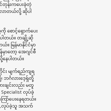
တုန်းကပေးခဲ့တဲ့
ိလာတယ်လို့ ဆိုပါ
ု စောင့်ရှောက်ပေး
ရပါတယ်။ တချို့ဆို
်။ မြန်မာနိုင်ငံမှာ
ိန်မှာတော့ အေဂျင်စီ
ို့နေပါတယ်။
တိုင်း မျက်ရည်ကျရ
်္ဂလားဒေ့ရှ်တို့
ားချင်းလည်း မတူ
pecialist လုပ်ခဲ့
ေကြော်ပေးနေရတယ်။
်,လုပ်ခဲ့သူ အသက်