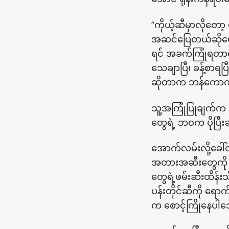
“ကိုယ့်ဆီမှာလိုတေ
အဆင်ပြေတယ်ဆိုပေမ
ရင် အခက်ကြုံရတာတွေ
သေချာပြီ၊ ခန့်စာရပ
ဆိုတာက ဘန်ကောက်မှ
သူ့အကြုံပြုချက်က 
တွေရဲ့ ဘဝက ပိုပြီ
အောက်လမ်းလို့ခေါ်
အတားအဆီးတွေကို ရှေ
တွေရဲ့ဖမ်းဆီးထိန်း
ပန်းတိုင်ဆီကို ရေ
က စောင့်ကြိုနေပ