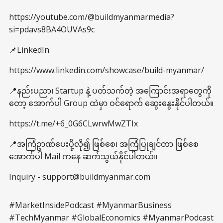
https://youtube.com/@buildmyanmarmedia?
si=pdavs8BA4OUVAs9c
📌LinkedIn
https://www.linkedin.com/showcase/build-myanmar/
📍နည်းပညာ၊ Startup နဲ့ ပတ်သက်တဲ့ အကြောင်းအရာတွေကို
တော့ အောက်ပါ Group ထဲမှာ ဝင်ရောက် ဆွေးနွေးနိုင်ပါတယ်။
https://t.me/+6_0G6CLwrwMwZTIx
📍အကြံဥာဏ်ပေးပို့လို၍ ဖြစ်စေ၊ အကြံပြုချင်တာ ဖြစ်စေ
အောက်ပါ Mail ကနေ ဆက်သွယ်နိုင်ပါတယ်။
Inquiry - support@buildmyanmar.com
#MarketInsidePodcast #MyanmarBusiness
#TechMyanmar #GlobalEconomics #MyanmarPodcast