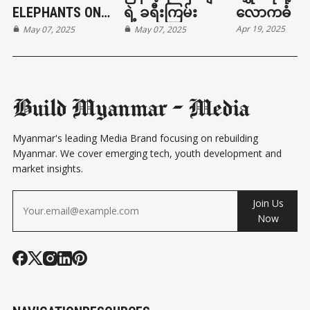
ELEPHANTS ON
ရဲ့ ခရီးကြမ်း
လောကဓံ
Apr 19, 2025
THE BRINK
May 07, 2025
May 07, 2025
Build Myanmar - Media
Myanmar's leading Media Brand focusing on rebuilding
Myanmar. We cover emerging tech, youth development and
market insights.
Join Us
Now