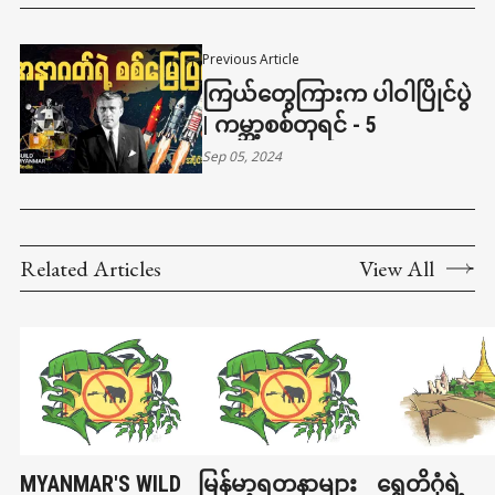
Previous Article
ကြယ်တွေကြားက ပါဝါပြိုင်ပွဲ
| ကမ္ဘာ့စစ်တုရင် - 5
Sep 05, 2024
Related Articles
View All
MYANMAR'S WILD
မြန်မာ့ရတနာများ
ရွှေတိဂုံရဲ့