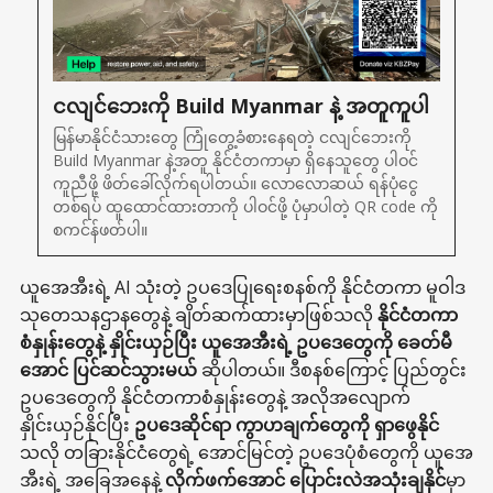
ငလျင်ဘေးကို Build Myanmar နဲ့ အတူကူပါ
မြန်မာနိုင်ငံသားတွေ ကြုံတွေ့ခံစားနေရတဲ့ ငလျင်ဘေးကို 
Build Myanmar နဲ့အတူ နိုင်ငံတကာမှာ ရှိနေသူတွေ ပါဝင်
ကူညီဖို့ ဖိတ်ခေါ်လိုက်ရပါတယ်။ လောလောဆယ် ရန်ပုံငွေ
တစ်ရပ် ထူထောင်ထားတာကို ပါဝင်ဖို့ ပုံမှာပါတဲ့ QR code ကို 
စကင်န်ဖတ်ပါ။
ယူအေအီးရဲ့ AI သုံးတဲ့ ဥပဒေပြုရေးစနစ်ကို နိုင်ငံတကာ မူဝါဒ
သုတေသနဌာနတွေနဲ့ ချိတ်ဆက်ထားမှာဖြစ်သလို
နိုင်ငံတကာ
စံနှုန်းတွေနဲ့ နှိုင်းယှဉ်ပြီး ယူအေအီးရဲ့ ဥပဒေတွေကို ခေတ်မီ
အောင် ပြင်ဆင်သွားမယ်
ဆိုပါတယ်။ ဒီစနစ်ကြောင့် ပြည်တွင်း
ဥပဒေတွေကို နိုင်ငံတကာစံနှုန်းတွေနဲ့ အလိုအလျောက်
နှိုင်းယှဉ်နိုင်ပြီး
ဥပဒေဆိုင်ရာ ကွာဟချက်တွေကို ရှာဖွေနိုင်
သလို တခြားနိုင်ငံတွေရဲ့ အောင်မြင်တဲ့ ဥပဒေပုံစံတွေကို ယူအေ
အီးရဲ့ အခြေအနေနဲ့
လိုက်ဖက်အောင် ပြောင်းလဲအသုံးချနိုင်
မှာ