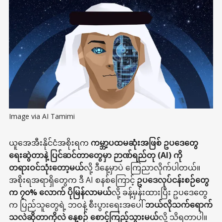
Image via AI Tamimi
ယူအေအီးနိုင်ငံအစိုးရက
ကမ္ဘာ့ပထမဆုံးအဖြစ် ဥပဒေတွေ
ရေးဆွဲတာနဲ့ ပြင်ဆင်တာတွေမှာ ဉာဏ်ရည်တု (AI) ကို
တရားဝင်သုံးတော့မယ်
လို့ ဒီနေ့မှာပဲ ကြေညာလိုက်ပါတယ်။
အစိုးရအရာရှိတွေက ဒီ AI စနစ်ကြောင့်
ဥပဒေလုပ်ငန်းစဉ်တွေ
က ၇၀% လောက် ပိုမြန်လာမယ်
လို့ ခန့်မှန်းထားပြီး ဥပဒေတွေ
က ပြည်သူတွေရဲ့ ဘဝနဲ့ စီးပွားရေးအပေါ်
ဘယ်လိုသက်ရောက်
သလဲဆိုတာကိုလဲ နေ့စဉ် စောင့်ကြည့်သွားမယ်
လို့ သိရတာပါ။