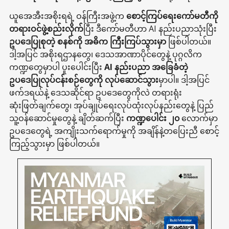
ယူအေအီးအစိုးရရဲ့ ဝန်ကြီးအဖွဲ့က
စောင့်ကြပ်ရေးကော်မတီကို
တရားဝင်ဖွဲ့စည်းလိုက်
ပြီး ဒီကော်မတီဟာ AI နည်းပညာသုံးပြီး
ဥပဒေပြုစုတဲ့ စနစ်ကို အဓိက ကြီးကြပ်သွားမှာ
ဖြစ်ပါတယ်။
ဒါ့အပြင် အစိုးရဌာနတွေ၊ ဒေသအာဏာပိုင်တွေနဲ့ ပုဂ္ဂလိက
ကဏ္ဍတွေမှာပါ ပူးပေါင်းပြီး
AI နည်းပညာ အခြေခံတဲ့
ဥပဒေပြုလုပ်ငန်းစဉ်တွေကို လုပ်ဆောင်သွား
မှာပါ။ ဒါ့အပြင်
ဖက်ဒရယ်နဲ့ ဒေသဆိုင်ရာ ဥပဒေတွေကိုလဲ တရားရုံး
ဆုံးဖြတ်ချက်တွေ၊ အုပ်ချုပ်ရေးလုပ်ထုံးလုပ်နည်းတွေနဲ့ ပြည်
သူ့ဝန်ဆောင်မှုတွေနဲ့ ချိတ်ဆက်ပြီး
ကဏ္ဍပေါင်း ၂၀
လောက်မှာ
ဥပဒေတွေရဲ့ အကျိုးသက်ရောက်မှုကို အချိန်နဲ့တပြေးညီ စောင့်
ကြည့်သွားမှာ ဖြစ်ပါတယ်။