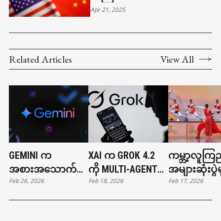
Apr 21, 2025
Related Articles
View All
GEMINI က
XAI က GROK 4.2
ကမ္ဘာ့လူကြည
အစားအသောက်မှာ
ကို MULTI-AGENT
အများဆုံးပွဲမ
Feb 26, 2026
Feb 18, 2026
Feb 17, 2026
တာနဲ့ ကားခေါ်တာ
ARCHITECTURE နဲ့
တရုတ်စက်ရု
တွေ လုပ်ပေးနိုင်ပြီ
မိတ်ဆက်
ကွန်ဖူးကစား