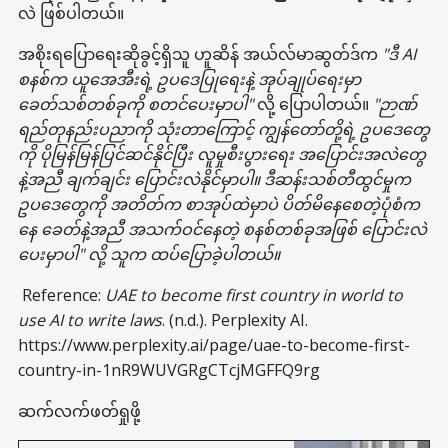
လဲ ဖြစ်ပါတယ်။
အစိုးရပြောရေးဆိုခွင့်ရှိသူ ဟူဆိန် အယ်လ်မာဆွတ်ဒ်က
"ဒီ AI
စနစ်က ယူအေအီးရဲ့ ဥပဒေပြုရေးနဲ့ အုပ်ချုပ်ရေးမှာ
ခေတ်သစ်တစ်ခုကို စတင်ပေးမှာပါ"
လို့ ပြောပါတယ်။
"ဉာဏ်
ရည်တုနည်းပညာကို သုံးတာကြောင့် ကျွန်တော်တို့ရဲ့ ဥပဒေတွေ
ကို ပိုမြန်မြန်ပြင်ဆင်နိုင်ပြီး လူမှုစီးပွားရေး အပြောင်းအလဲတွေ
နဲ့အညီ ချက်ချင်း ပြောင်းလဲနိုင်မှာပါ။ ဒီဆန်းသစ်တီထွင်မှုက
ဥပဒေတွေကို အတိတ်က စာအုပ်ထဲမှာပဲ ပိတ်မိနေစေတဲ့ပုံစံက
နေ ခေတ်နဲ့အညီ အသက်ဝင်နေတဲ့ စနစ်တစ်ခုအဖြစ် ပြောင်းလဲ
ပေးမှာပါ" လို့ သူက ထပ်ပြောခဲ့ပါတယ်။
Reference:
UAE to become first country in world to
use AI to write laws
. (n.d.). Perplexity AI.
https://www.perplexity.ai/page/uae-to-become-first-
country-in-1nR9WUVGRgCTcjMGFFQ9rg
ဆက်လက်ဖတ်ရှုဖို့