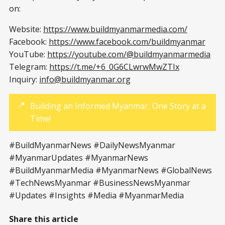
on:
Website:
https://www.buildmyanmarmedia.com/
Facebook:
https://www.facebook.com/buildmyanmar
YouTube:
https://youtube.com/@buildmyanmarmedia
Telegram:
https://t.me/+6_0G6CLwrwMwZTIx
Inquiry:
info@buildmyanmar.org
📍
Building an Informed Myanmar, One Story at a
Time!
#BuildMyanmarNews #DailyNewsMyanmar
#MyanmarUpdates #MyanmarNews
#BuildMyanmarMedia #MyanmarNews #GlobalNews
#TechNewsMyanmar #BusinessNewsMyanmar
#Updates #Insights #Media #MyanmarMedia
Share this article