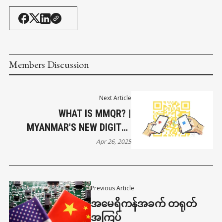
Members Discussion
Next Article
WHAT IS MMQR? |
MYANMAR'S NEW DIGITAL
PAYMENT SYSTEM
Apr 26, 2025
EXPLAINED
Previous Article
အမေရိကန်အခက် တရုတ်
အကြပ်