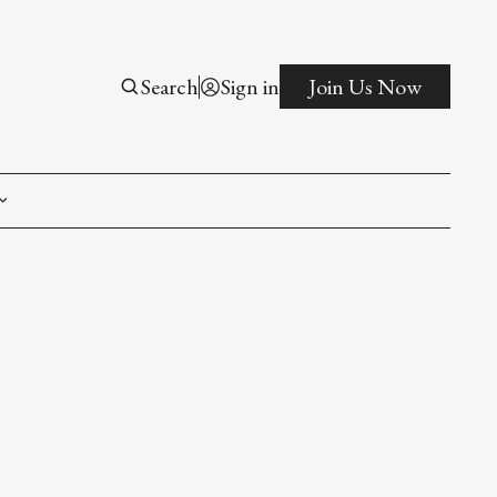
Search
Sign in
Join Us Now
on
ct
ip