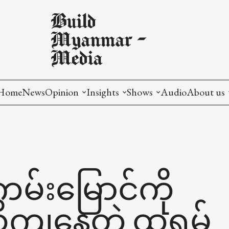
Build
Myanmar -
Media
Home
News
Opinion
Insights
Shows
Audio
About us
English
English
Toetat Podcast
About us
မြန်မာ
မြန်မာ
Market Inside
Our Missi
Production
Our Impa
မ်းမြောင်ကို
Breakdowns
Partnersh
ိကျနေတဲ့ ထရမ့်