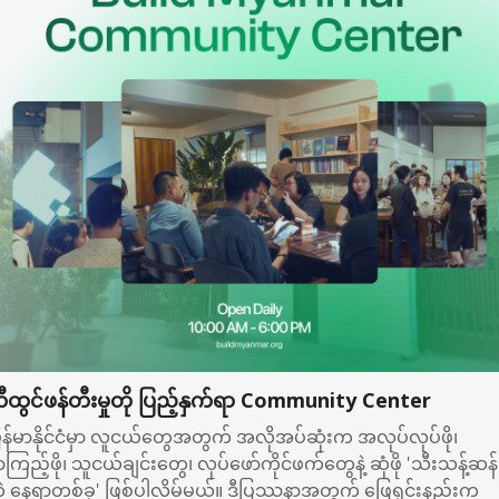
ီထွင်ဖန်တီးမှုတို ပြည့်နှက်ရာ Community Center
ြန်မာနိုင်ငံမှာ လူငယ်တွေအတွက် အလိုအပ်ဆုံးက အလုပ်လုပ်ဖို၊ 
ာကြည့်ဖို၊ သူငယ်ချင်းတွေ၊ လုပ်ဖော်ကိုင်ဖက်တွေနဲ့ ဆုံဖို 'သီးသန့်ဆန်
ဲ့ နေရာတစ်ခု' ဖြစ်ပါလိမ့်မယ်။ ဒီပြဿနာအတွက် ဖြေရှင်းနည်းက 