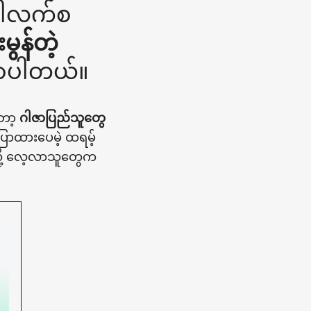
ပါလက်စ
ွန်တဲ့
ြောပါတယ်။
ော့
ဂါဇာပြည်သူတွေ
ပြောထားပေမဲ့ ထရမ့်
ု့ လေ့လာသူတွေက