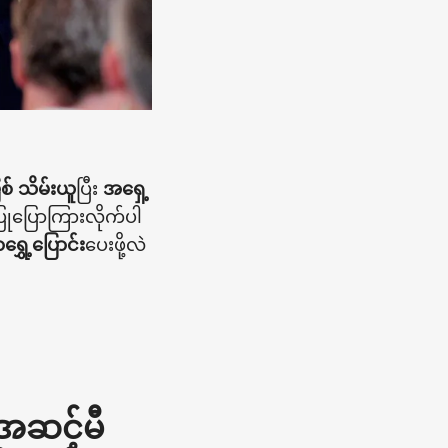
် သိမ်းယူ
ပြီး
အရှေ့
ပြုပြောကြားလိုက်ပါ
ွှေ့ပြောင်း
ပေးဖို့လဲ
့အဆင့်မီ