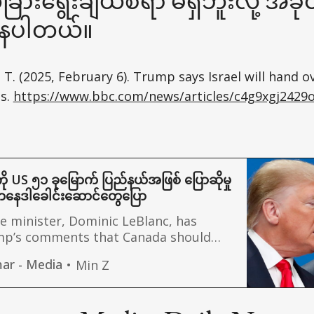
ြားရွေးချယ်စရာ မရှိဘူးလို့ အခိ
နေပါတယ်။
 T. (2025, February 6). Trump says Israel will hand 
ds.
https://www.bbc.com/news/articles/c4g9xgj2429
ု US ၅၁ ခုမြောက် ပြည်နယ်အဖြစ် ပြောဆိုမှု
ကနေဒါခေါင်းဆောင်တွေပြော
e minister, Dominic LeBlanc, has
mp’s comments that Canada should
t state as a joke and a means to
ar - Media
Min Z
ca’s closest ally.