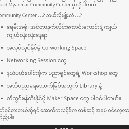
uild Myanmar Community Center မှာ ရှိပါတယ်
ommunity Center . . .? ဘယ်လိုမျိုးလဲ . . .?
ရေမီးအစုံ၊ အင်တာနက်လိုင်းကောင်းကောင်းနဲ့ ကျယ်
ကျယ်ဝန်းဝန်းနေရာ
အလုပ်လုပ်နိုင်မဲ့ Co-working Space
Networking Session တွေ
နယ်ပယ်ပေါင်းစုံက ပညာရှင်တွေရဲ့ Workshop တွေ
အသိပညာရေသောက်မြစ်အတွက် Library နဲ့
တီထွင်ဖန်တီးနိုင်ဖို Maker Space တွေ ပါဝင်ပါတယ်။
ိတ်ဝင်စားတယ်ဆိုရင် အောက်ကလင့်ခ်က တစ်ဆင့် အခုပဲ ဝင်လေ့လ
ြည့်ပါ။