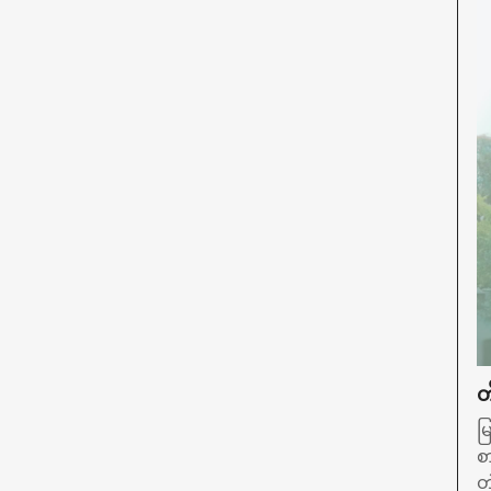
တ
မ
စ
တ