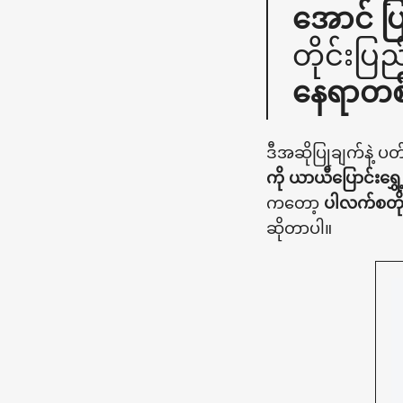
အောင် 
တိုင်းပ
နေရာတစ်
ဒီအဆိုပြုချက်နဲ့ ပ
ကို ယာယီပြောင်းရွှ
ကတော့
ပါလက်စတိုင
ဆိုတာပါ။