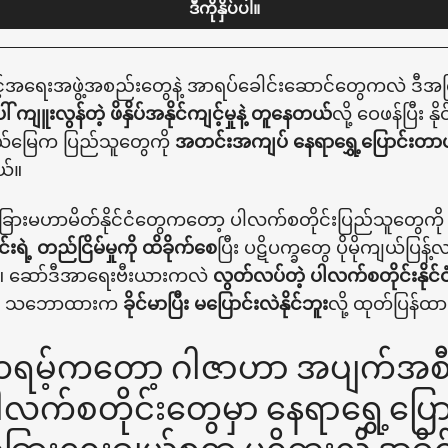
ဒီကိုနှိပ်ပါ။
င့်အရေးအဖွဲ့အစည်းတွေနဲ့ အာရပ်ခေါင်းဆောင်တွေကလဲ ဒ
 ကျူးလွန်တဲ့ ဖိနှိပ်အနိုင်ကျင့်မှုနဲ့ တူနေတယ်
လို့ ဝေဖန်ပြီ
နယ်မြေက ပြည်သူတွေကို
အတင်းအကျပ် နေရာရွှေ့ပြောင်းတာ
ယ်။
့ အခြားမဟာမိတ်နိုင်ငံတွေကတော့ ပါလက်စတိုင်းပြည်သူတွေကို
ရဲ့ တည်ငြိမ်မှုကို ထိခိုက်စေ
ပြီး ပဋိပက္ခတွေ ပိုမိုကျယ်ပြန့်လ
 ဆော်ဒီအာရေးဗီးယားကလဲ
လွတ်လပ်တဲ့ ပါလက်စတိုင်းနိုင်
့ရဲ့ သဘောထားက
ခိုင်မာပြီး မပြောင်းလဲနိုင်ဘူး
လို့ ထုတ်ပြန်
 ထရမ့်ကတော့ ဂါဇာဟာ အပျက်အစီးပ
့ ပါလက်စတိုင်းတွေမှာ နေရာရွှေ့ပြ