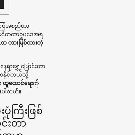
ီအကြံအစည်ဟာ
း နိုင်ငံတကာဥပဒေအရ
ဟာ တားမြစ်ထားတဲ့
 နေရာရွှေ့ပြောင်းတာ
ာနိုင်တယ်လို့
ငံ ထူထောင်ရေး
ကို
ထားပါတယ်။
ုံကြီးဖြစ်
ောင်းတာ