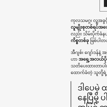
ကုလသမဂ္ဂ၊ လူ့အခွ
လူမျိုးစုတစ်ရပ်အပေါ်
လည်း သိမ်းပိုက်ခံ
ကိစ္စတစ်ခု
ဖြစ်ပါတ
အီဂျစ်၊ ဂျော်ဒန်နဲ
ဟာ
အရှေ့အလယ်ပိုင်း
သတိပေးထားတာပါ။
ထောက်ခံတဲ့ သူတို
ဒါပေမဲ့
နေပြီမို