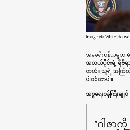
Image via White House
အမေရိကန်သမ္မတ
ဒ
အလယ်ပိုင်းရဲ့ ရီဗ
တယ်။ သူ့ရဲ့ အကြံထ
ပါဝင်တာပါ။
အစ္စရေးဝန်ကြီးချု
"ဂါဇာကိ