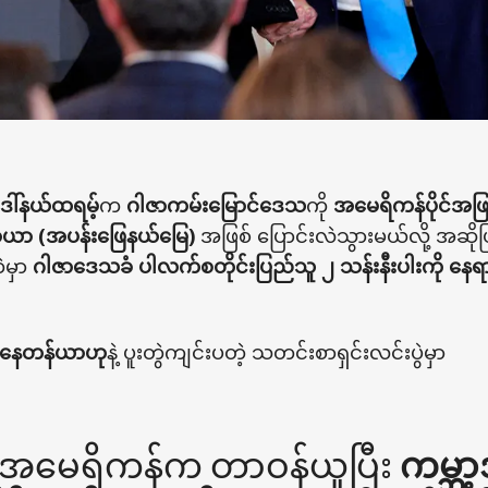
ေါ်နယ်ထရမ့်
က
ဂါဇာကမ်းမြောင်ဒေသ
ကို
အမေရိကန်ပိုင်အဖြစ
ီရာယာ (အပန်းဖြေနယ်မြေ)
အဖြစ် ပြောင်းလဲသွားမယ်လို့ အဆို
ဲမှာ
ဂါဇာဒေသခံ ပါလက်စတိုင်းပြည်သူ ၂ သန်းနီးပါးကို နေရာရ
ပ် နေတန်ယာဟု
နဲ့ ပူးတွဲကျင်းပတဲ့ သတင်းစာရှင်းလင်းပွဲမှာ
ု အမေရိကန်က တာဝန်ယူပြီး
ကမ္ဘာ