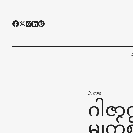
News
ဂါဇာက
မျက်စ