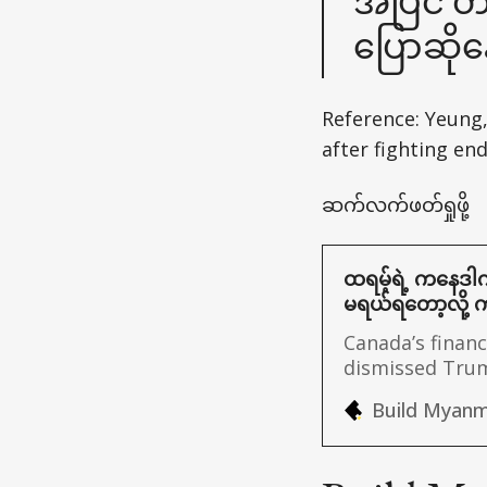
အပြင် တခ
ပြောဆို
Reference: Yeung,
after fighting en
ဆက်လက်ဖတ်ရှုဖို့
ထရမ့်ရဲ့ ကနေဒါကိ
မရယ်ရတော့လို့ 
Canada’s financ
dismissed Tru
become the 51s
Build Myanm
undermine Ameri