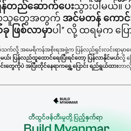
ပြန်တည်ဆောက်ပေး
သွားပါမယ်။ 
ြည်သူတွေအတွက်
အင်မတန် ကောင်းမ
ခု ဖြစ်လာမှာ
ပါ" လို့ ထရမ့်က ပ
တ်သက်လို့ အမေရိကန်အစိုးရအဖွဲ့က ပြန်လည်ရှင်းလင်းရာမှာတ
ေ့မယ်၊ ပြန်လည်ထူထောင်ရေးပြီးရင်တော့ ပြန်လာနိုင်မယ်
လို့ 
်းတွေကိုပဲ အပြီးတိုင်နေရာကရွှေ့ပြောင်း ရည်ရွယ်ထား
တာလိ