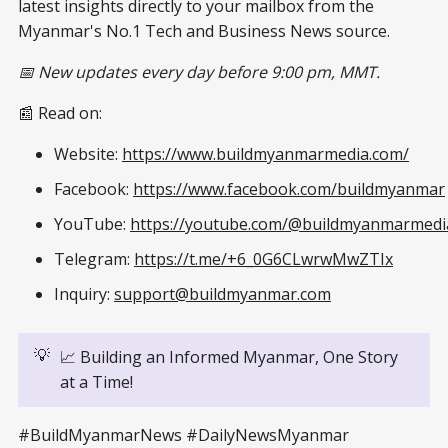
latest insights directly to your mailbox from the
Myanmar's No.1 Tech and Business News source.
📅 New updates every day before 9:00 pm, MMT.
📰 Read on:
Website:
https://www.buildmyanmarmedia.com/
Facebook:
https://www.facebook.com/buildmyanmar
YouTube:
https://youtube.com/@buildmyanmarmedi
Telegram:
https://t.me/+6_0G6CLwrwMwZTIx
Inquiry:
support@buildmyanmar.com
💡
📈 Building an Informed Myanmar, One Story
at a Time!
#BuildMyanmarNews #DailyNewsMyanmar