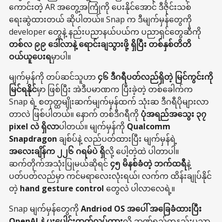
ကောင်းတဲ့ AR အတွေ့အကြုံကို ပေးနိုင်အောင် ဒီဇိုင်းသစ်
ရေးဆွဲထားတယ် ဆိုပါတယ်။ Snap က ဒီမျက်မှန်တွေကို
developer တွေနဲ့ နည်းပညာနယ်ပယ်က ပညာရှင်တွေဆီကို
တစ်လ ၉၉ ဒေါ်လာနဲ့ ရောင်းချသွားဖို့ ရှိပြီး တစ်နှစ်တိတိ
ဝယ်ယူပေးရ
မှာပါ။
မျက်မှန်ကို တပ်ဆင်သူဟာ
၄၆ ဒီဂရီပတ်လည်ရှိတဲ့ မြင်ကွင်းကို
မြင်ရနိုင်
မှာ ဖြစ်ပြီး အဲဒီပမာဏက ပြီးခဲ့တဲ့ တစ်ခေါက်က
Snap ရဲ့ စတုတ္ထမျိုးဆက်မျက်မှန်ထက် သုံးဆ ဒီဂရီပိုများလာ
တာလဲ ဖြစ်ပါတယ်။ နောက် တစ်ဒီဂရီကို
ပုံအရည်အသွေး ၃၇
pixel လဲ ရှိလာ
ပါတယ်။ မျက်မှန်ကို
Qualcomm
Snapdragon
ချစ်ပ်နဲ့ လည်ပတ်ထားပြီး မျက်မှန်ရဲ့
အလေးချိန်က ၂၂၆ ဂရမ်ပဲ ရှိ
လို့ ပေါ့တဲ့ထဲ ပါတာပါ။
ဆက်တိုက်အသုံးပြုမယ်ဆိုရင်
၄၅ မိနစ်ခံတဲ့ ဘက်ထရီ
နဲ့
ပတ်ပတ်လည်မှာ ကင်မရာလေးလုံးရယ်၊ လက်က ထိန်းချုပ်နိုင်
တဲ့
hand gesture control
တွေလဲ ပါလာလေရဲ့။
Snap မျက်မှန်တွေကို
Andriod OS အပေါ် အခြေခံထားပြီး
OpenAI နဲ့ ပူးပေါင်းထုတ်လုပ်ထား
လို့ ဉာဏ်ရည်တုနည်းပညာ