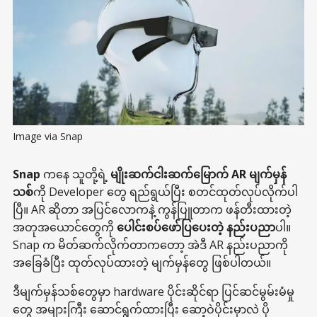
Image via Snap
Snap
ကနေ သူတို့ရဲ့
မျိုးဆက်ငါးဆက်မြောက် AR မျက်မှန်
သစ်
ကို Developer တွေ ရည်ရွယ်ပြီး စတင်ထုတ်လုပ်လိုက်ပါ
ပြီ။ AR ဆိုတာ အပြင်လောကနဲ့ ကွန်ပြူတာက ဖန်တီးထားတဲ့
အတုအယောင်တွေကို
ပေါင်းစပ်ဖော်ပြပေးတဲ့ နည်းပညာ
ပါ။
Snap က မိတ်ဆက်လိုက်တာကတော့ အဲဒီ AR နည်းပညာကို
အခြေခံပြီး ထုတ်လုပ်ထားတဲ့ မျက်မှန်တွေ ဖြစ်ပါတယ်။
ဒီမျက်မှန်သစ်တွေမှာ hardware ပိုင်းဆိုင်ရာ ပြင်ဆင်မွမ်းမံမှု
တွေ အများကြီး ဆောင်ရွက်ထားပြီး ဆော့ဝဲပိုင်းမှာလဲ ပို