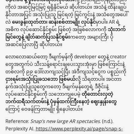
ကိုလဲ အဆင့်မြင့်မြင့် ရရှိနိုင်မယ် ဆိုပါတယ်။ အသံနဲ့ ထိန်းချုပ်
နိုင်တာအပြင် အသုံးပြုသူ မြင်ရတဲ့ မြင်ကွင်းနဲ့ အသံတွေအပေါ်
လဲ
မေးခွန်းထုတ်တာ၊ ဆန်းစစ်တာမျိုး လုပ်နိုင်
မှာပါ။ AR ရဲ့
အဓိက လုပ်ဆောင်နိုင်စွမ်း ဖြစ်တဲ့ အဖြစ်လောကကို
သုံးဘက်
မြင်တွေနဲ့ ချိတ်ဆက်ပြသနိုင်စွမ်း
ကတော့ အများကြီး ပို
အဆင်ပြေလာပြီ ဆိုပါတယ်။
လောလောဆယ်တော့ ဒီမျက်မှန်ကို developer တွေနဲ့ creator
တွေအတွက်ပဲ သီးသန့်ရောင်းချပေးသွားအုံးမှာ ဖြစ်ကြောင်းနဲ့
တစ်လကို ၉၉ ဒေါ်လာကျသင့်ပြီး အဲဒီကျသင့်ငွေက ပစ္စည်းကို
ငှားရမ်းအသုံးပြုခသဘော ဖြစ်မယ်
လို့ သိရတာပါ။ အင်တာ
နက်အသုံးပြုသူတွေကတော့ ဒီမျက်မှန်တွေရဲ့ ဒီဇိုင်းနဲ့
လုပ်ဆောင်နိုင်စွမ်းကို သဘောကျပေမဲ့
တိုတောင်းလှတဲ့
ဘက်ထရီသက်တမ်းနဲ့ ပုံမှန်ထက်ကြီးနေတဲ့ ဈေးနှုန်းတွေ
ကြောင့် ဝေဖန်ကြတာမျိုး ရှိနေပါတယ်။
Reference:
Snap’s new large AR spectacles
. (n.d.).
Perplexity AI.
https://www.perplexity.ai/page/snap-s-