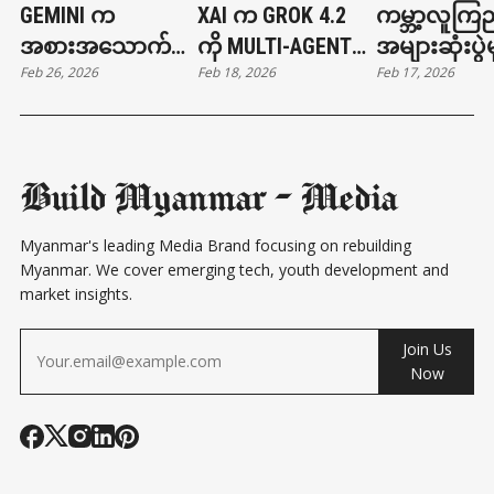
GEMINI က
XAI က GROK 4.2
ကမ္ဘာ့လူကြည
အစားအသောက်မှာ
ကို MULTI-AGENT
အများဆုံးပွဲမ
Feb 26, 2026
Feb 18, 2026
Feb 17, 2026
တာနဲ့ ကားခေါ်တာ
ARCHITECTURE နဲ့
တရုတ်စက်ရု
တွေ လုပ်ပေးနိုင်ပြီ
မိတ်ဆက်
ကွန်ဖူးကစား
Build Myanmar - Media
Myanmar's leading Media Brand focusing on rebuilding
Myanmar. We cover emerging tech, youth development and
market insights.
Join Us
Now