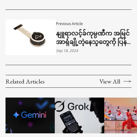
Previous Article
နျူရာလင့်ခ်ကုမ္ပဏီက အမြင်
အာရုံချို့တဲ့နေသူတွေကို ပြန်
မြင်ရအောင် ကူညီပေးမဲ့
Sep 18, 2024
‘BLINDSIGHT’ နည်းပညာ FDA
ရဲ့ ထုတ်လုပ်မှုခွင့်ပြုချက် ရ
Related Articles
View All