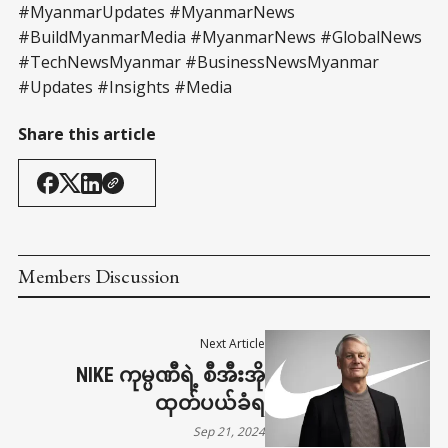
#MyanmarUpdates #MyanmarNews
#BuildMyanmarMedia #MyanmarNews #GlobalNews
#TechNewsMyanmar #BusinessNewsMyanmar
#Updates #Insights #Media
Share this article
Members Discussion
Next Article
NIKE ကုမ္ပဏီရဲ့ စီအီးအို
ထုတ်ပယ်ခံရ
Sep 21, 2024