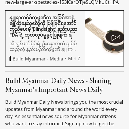
new-large-ar-spectacles-153iCarQTjeSLQMkUCtHPA
နျူရာလင့်ခ်ကုမ္ပဏီက အမြင်အာရုံ
ချို့တဲ့နေသူတွေကို ပြန်မြင်ရအောင်
ကူညီပေးမဲ့ ‘Blindsight’ နည်းပညာ
FDA ရဲ့ ထုတ်လုပ်မှုခွင့်ပြုချက် ရ
အီလွန်မက်စ်ခ်ရဲ့ ဦးနှောက်ထဲ ချစ်ပ်
ထည့်တဲ့ နည်းပညာကုမ္ပဏီ နျူရာလ
င့်ခ်က ‘Blindsight’ ခေါ် အမြင်အာရုံ
Min Z
Build Myanmar - Media
ပြန်ရနိုင်တဲ့ နည်းပညာကို စတင်
စမ်းသပ်နေပြီး FDA ရဲ့ ထုတ်လု
Build Myanmar Daily News - Sharing
Myanmar's Important News Daily
Build Myanmar Daily News brings you the most crucial
updates from Myanmar and around the world every
day. An essential news source for Myanmar citizens
who want to stay informed. Sign up now to get the