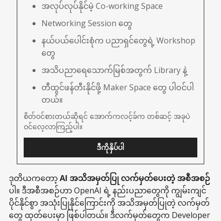
အလုပ်လုပ်နိုင်မဲ့ Co-working Space
Networking Session တွေ
နယ်ပယ်ပေါင်းစုံက ပညာရှင်တွေရဲ့ Workshop 
တွေ
အသိပညာရေသောက်မြစ်အတွက် Library နဲ့
တီထွင်ဖန်တီးနိုင်ဖို့ Maker Space တွေ ပါဝင်ပါ
တယ်။
စိတ်ဝင်စားတယ်ဆိုရင် အောက်ကလင့်ခ်က တစ်ဆင့် အခုပဲ 
ဝင်လေ့လာကြည့်ပါ။
ဒီကိုနှိပ်ပါ
ဒုတိယကတော့
AI အသိအမှတ်ပြု လက်မှတ်ပေးတဲ့ အစီအစဉ်
ပါ။ ဒီအစီအစဉ်ဟာ OpenAI ရဲ့ နည်းပညာတွေကို ကျွမ်းကျင်
ပိုင်နိုင်စွာ အသုံးပြုနိုင်ကြောင်းကို အသိအမှတ်ပြုတဲ့ လက်မှတ်
တွေ ထုတ်ပေးမှာ ဖြစ်ပါတယ်။ ဒီလက်မှတ်တွေက Developer