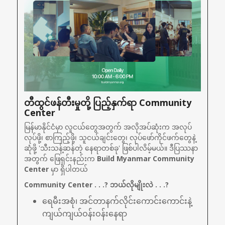
တီထွင်ဖန်တီးမှုတို့ ပြည့်နှက်ရာ Community 
Center
မြန်မာနိုင်ငံမှာ လူငယ်တွေအတွက် အလိုအပ်ဆုံးက အလုပ်
လုပ်ဖို့၊ စာကြည့်ဖို့၊ သူငယ်ချင်းတွေ၊ လုပ်ဖော်ကိုင်ဖက်တွေနဲ့ 
ဆုံဖို့ 'သီးသန့်ဆန်တဲ့ နေရာတစ်ခု' ဖြစ်ပါလိမ့်မယ်။ ဒီပြဿနာ
အတွက် ဖြေရှင်းနည်းက
 Build Myanmar Community 
Center
 မှာ ရှိပါတယ်
Community Center . . .? ဘယ်လိုမျိုးလဲ . . .?
ရေမီးအစုံ၊ အင်တာနက်လိုင်းကောင်းကောင်းနဲ့ 
ကျယ်ကျယ်ဝန်းဝန်းနေရာ