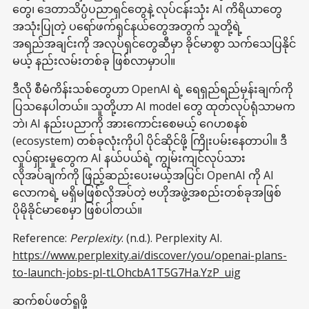
တွေ၊ ဒေတာသိပ္ပံပညာရှင်တွေနဲ့ လုပ်ငန်းသုံး AI ကိရိယာတွေ
အသုံးပြုတဲ့ ပရော်ဖက်ရှင်နယ်တွေအတွက် သူတို့ရဲ့
အရည်အချင်းကို အလုပ်ရှင်တွေဆီမှာ ခိုင်မာစွာ သက်သေပြနိုင်
မယ့် နည်းလမ်းတစ်ခု ဖြစ်လာမှာပါ။
ဒီလို စီမံကိန်းသစ်တွေဟာ OpenAI ရဲ့ ရေရှည်ရည်မှန်းချက်ကို
ပြသနေပါတယ်။ သူတို့ဟာ AI model တွေ ထုတ်လုပ်ရုံသာမက
ဘဲ၊ AI နည်းပညာကို အားကောင်းစေမယ့် ဂေဟစနစ်
(ecosystem) တစ်ခုလုံးကိုပါ ပိုင်ဆိုင်ဖို့ ကြိုးပမ်းနေတာပါ။ ဒီ
လှုပ်ရှားမှုတွေက AI နယ်ပယ်ရဲ့ ကျွမ်းကျင်လုပ်သား
လိုအပ်ချက်ကို ဖြည့်ဆည်းပေးမယ့်အပြင်၊ OpenAI ကို AI
လောကရဲ့ မရှိမဖြစ်လိုအပ်တဲ့ ဗဟိုအဖွဲ့အစည်းတစ်ခုအဖြစ်
ပိုမိုခိုင်မာစေမှာ ဖြစ်ပါတယ်။
Reference:
Perplexity
. (n.d.). Perplexity AI.
https://www.perplexity.ai/discover/you/openai-plans-
to-launch-jobs-pl-tLOhcbA1T5G7Ha.YzP_uig
ဆက်စပ်ဖတ်ရှုဖို့