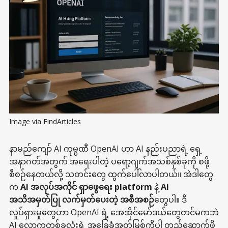
Image via FindArticles
နာမည်ကျော် AI ကုမ္ပဏီ OpenAI ဟာ AI နည်းပညာရဲ့ ရှေ့
အနာဂတ်အတွက် အရေးပါတဲ့ ပရော့ဂျက်အသစ်နှစ်ခုကို စဖို့
စီစဉ်နေတယ်လို့ သတင်းတွေ ထွက်ပေါ်လာပါတယ်။ အဲဒါတွေ
က
AI အလုပ်အကိုင် ရှာဖွေရေး platform
နဲ့
AI
အသိအမှတ်ပြု လက်မှတ်ပေးတဲ့ အစီအစဉ်
တွေပါ။ ဒီ
လှုပ်ရှားမှုတွေဟာ OpenAI ရဲ့ အေအိုင်မော်ဒယ်တွေတင်မကဘဲ
AI လောကတစ်ခုလုံးရဲ့ အခြေခံအုတ်မြစ်ကိုပါ တည်ဆောက်ဖို့