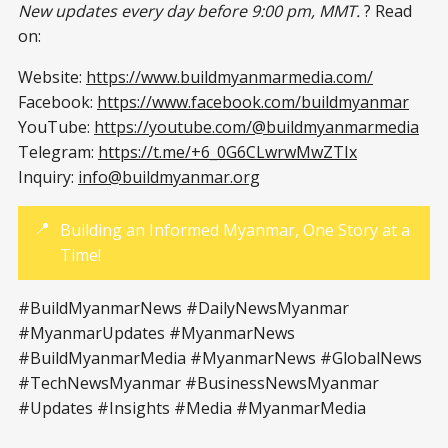
New updates every day before 9:00 pm, MMT.
? Read
on:
Website:
https://www.buildmyanmarmedia.com/
Facebook:
https://www.facebook.com/buildmyanmar
YouTube:
https://youtube.com/@buildmyanmarmedia
Telegram:
https://t.me/+6_0G6CLwrwMwZTIx
Inquiry:
info@buildmyanmar.org
📍
Building an Informed Myanmar, One Story at a
Time!
#BuildMyanmarNews #DailyNewsMyanmar
#MyanmarUpdates #MyanmarNews
#BuildMyanmarMedia #MyanmarNews #GlobalNews
#TechNewsMyanmar #BusinessNewsMyanmar
#Updates #Insights #Media #MyanmarMedia