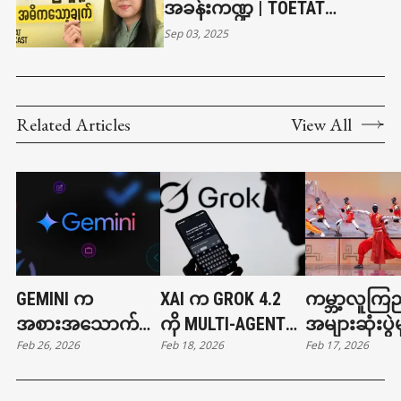
အခန်းကဏ္ဍ | TOETAT
PODCAST EPISODE 57
Sep 03, 2025
Related Articles
View All
GEMINI က
XAI က GROK 4.2
ကမ္ဘာ့လူကြည
အစားအသောက်မှာ
ကို MULTI-AGENT
အများဆုံးပွဲမ
Feb 26, 2026
Feb 18, 2026
Feb 17, 2026
တာနဲ့ ကားခေါ်တာ
ARCHITECTURE နဲ့
တရုတ်စက်ရု
တွေ လုပ်ပေးနိုင်ပြီ
မိတ်ဆက်
ကွန်ဖူးကစား