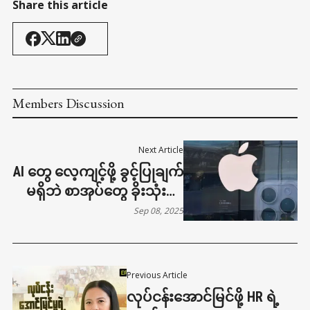
Share this article
Members Discussion
Next Article
AI တွေ လေ့ကျင့်ဖို့ ခွင့်ပြုချက်
မရှိဘဲ စာအုပ်တွေ ခိုးသုံးမှုနဲ့
APPLE တရားစွဲခံရ
Sep 08, 2025
Previous Article
လုပ်ငန်းအောင်မြင်ဖို့ HR ရဲ့