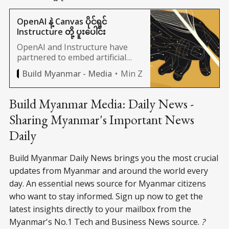
OpenAI နဲ့ Canvas ပိုင်ရှင်
Instructure တို့ ပူးပေါင်း
OpenAI and Instructure have
partnered to embed artificial
intelligence tools into Canvas, a
Min Z
Build Myanmar - Media
learning management system.
Build Myanmar Media: Daily News -
Sharing Myanmar's Important News
Daily
Build Myanmar Daily News brings you the most crucial
updates from Myanmar and around the world every
day. An essential news source for Myanmar citizens
who want to stay informed. Sign up now to get the
latest insights directly to your mailbox from the
Myanmar's No.1 Tech and Business News source.
?