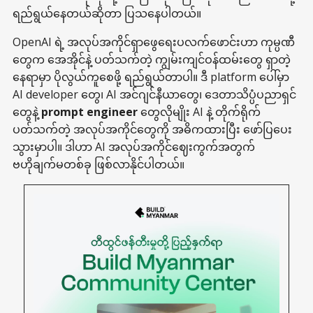
ရည်ရွယ်နေတယ်ဆိုတာ ပြသနေပါတယ်။
OpenAI ရဲ့ အလုပ်အကိုင်ရှာဖွေရေးပလက်ဖောင်းဟာ ကုမ္ပဏီ
တွေက အေအိုင်နဲ့ ပတ်သက်တဲ့ ကျွမ်းကျင်ဝန်ထမ်းတွေ ရှာတဲ့
နေရာမှာ ပိုလွယ်ကူစေဖို့ ရည်ရွယ်တာပါ။ ဒီ platform ပေါ်မှာ
AI developer တွေ၊ AI အင်ဂျင်နီယာတွေ၊ ဒေတာသိပ္ပံပညာရှင်
တွေနဲ့
prompt engineer
တွေလိုမျိုး AI နဲ့ တိုက်ရိုက်
ပတ်သက်တဲ့ အလုပ်အကိုင်တွေကို အဓိကထားပြီး ဖော်ပြပေး
သွားမှာပါ။ ဒါဟာ AI အလုပ်အကိုင်ဈေးကွက်အတွက်
ဗဟိုချက်မတစ်ခု ဖြစ်လာနိုင်ပါတယ်။