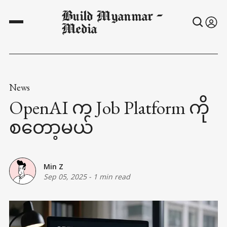
Build Myanmar -
Media
News
OpenAI က Job Platform ကို
စတော့မယ်
Min Z
Sep 05, 2025
-
1 min read