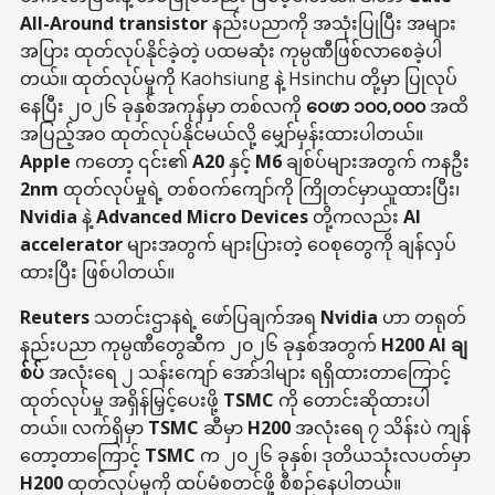
All-Around transistor
နည်းပညာကို အသုံးပြုပြီး အများ
အပြား ထုတ်လုပ်နိုင်ခဲ့တဲ့ ပထမဆုံး ကုမ္ပဏီဖြစ်လာစေခဲ့ပါ
တယ်။ ထုတ်လုပ်မှုကို Kaohsiung နဲ့ Hsinchu တို့မှာ ပြုလုပ်
နေပြီး ၂၀၂၆ ခုနှစ်အကုန်မှာ တစ်လကို
ဝေဖာ ၁၀၀,၀၀၀
အထိ
အပြည့်အဝ ထုတ်လုပ်နိုင်မယ်လို့ မျှော်မှန်းထားပါတယ်။
Apple
ကတော့ ၎င်း၏
A20
နှင့်
M6
ချစ်ပ်များအတွက် ကနဦး
2nm
ထုတ်လုပ်မှုရဲ့ တစ်ဝက်ကျော်ကို ကြိုတင်မှာယူထားပြီး၊
Nvidia
နဲ့
Advanced Micro Devices
တို့ကလည်း
AI
accelerator
များအတွက် များပြားတဲ့ ဝေစုတွေကို ချန်လှပ်
ထားပြီး ဖြစ်ပါတယ်။
Reuters
သတင်းဌာနရဲ့ ဖော်ပြချက်အရ
Nvidia
ဟာ တရုတ်
နည်းပညာ ကုမ္ပဏီတွေဆီက ၂၀၂၆ ခုနှစ်အတွက်
H200 AI ချ
စ်ပ်
အလုံးရေ ၂ သန်းကျော် အော်ဒါများ ရရှိထားတာကြောင့်
ထုတ်လုပ်မှု အရှိန်မြှင့်ပေးဖို့
TSMC
ကို တောင်းဆိုထားပါ
တယ်။ လက်ရှိမှာ
TSMC
ဆီမှာ
H200
အလုံးရေ ၇ သိန်းပဲ ကျန်
တော့တာကြောင့်
TSMC
က ၂၀၂၆ ခုနှစ်၊ ဒုတိယသုံးလပတ်မှာ
H200
ထုတ်လုပ်မှုကို ထပ်မံစတင်ဖို့ စီစဉ်နေပါတယ်။