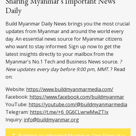
Sharing Myanmar's Important News
Daily
Build Myanmar Daily News brings you the most crucial
updates from Myanmar and around the world every
day. An essential news source for Myanmar citizens
who want to stay informed. Sign up now to get the
latest insights directly to your mailbox from the
Myanmar's No.1 Tech and Business News source.
?
New updates every day before 9:00 pm, MMT.
? Read
on:
Website:
https://www.buildmyanmarmedia.com/
Facebook:
https://www.facebook.com/buildmyanmar
YouTube:
https://youtube.com/@buildmyanmarmedia
Telegram:
https://t.me/+6_0G6CLwrwMwZTIx
Inquiry:
info@buildmyanmar.org
📍
Building an Informed Myanmar, One Story at a