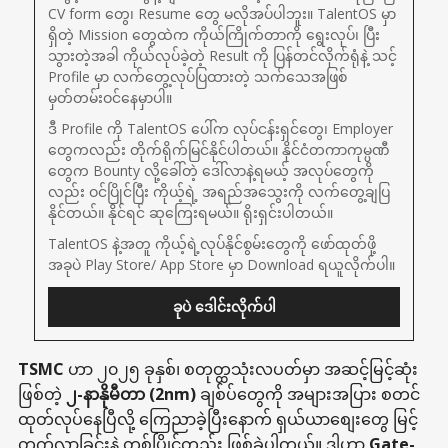
CV form တွေ၊ Resume တွေ မလိုအပ်ပါဘူး။ TalentOS မှာ
ရှိတဲ့ Mission တွေထဲက ကိုယ်ကြိုက်တာကို ရွေးလုပ်၊ ပြီး
သွားတဲ့အခါ ကိုယ်လုပ်ခဲ့တဲ့ Result ကို ပြန်တင်လိုက်ရုံနဲ့ သင့် 
Profile မှာ လက်တွေ့လုပ်ပြထားတဲ့ သက်သေအဖြစ် 
မှတ်တမ်းဝင်နေမှာပါ။
ဒီ Profile ကို TalentOS ပေါ်က လုပ်ငန်းရှင်တွေ၊ Employer 
တွေကလည်း တိုက်ရိုက်မြင်နိုင်ပါတယ်။ နိုင်ငံတကာကုမ္ပဏီ
တွေက Bounty လို့ခေါ်တဲ့ ဒေါ်လာနဲ့ရမယ့် အလုပ်တွေကို
လည်း ဝင်ပြိုင်ပြီး ကိုယ့်ရဲ့ အရည်အသွေးကို လက်တွေ့ချပြ
နိုင်တယ်။ နိုင်ရင် ဆုကြေးရမယ်။ ရိုးရှင်းပါတယ်။
TalentOS နဲ့အတူ ကိုယ့်ရဲ့လုပ်နိုင်စွမ်းတွေကို ဖော်ထုတ်ဖို့ 
အခုပဲ Play Store/ App Store မှာ Download ရယူလိုက်ပါ။
ခုပဲ ဒေါင်းလိုက်ပါ
TSMC
ဟာ ၂၀၂၅ ခုနှစ်၊ စတုတ္ထသုံးလပတ်မှာ အဆင့်မြင့်ဆုံး
ဖြစ်တဲ့
၂-နာနိုမီတာ (2nm)
ချစ်ပ်တွေကို အများအပြား စတင်
ထုတ်လုပ်နေပြီလို့ ကြေညာခဲ့ပြီးနောက် ရှယ်ယာစျေးတွေ မြင့်
တက်လာခြင်းနဲ့ တစ်ပြိုင်တည်း ဖြစ်ခဲ့ပါတယ်။ ဒါဟာ
Gate-