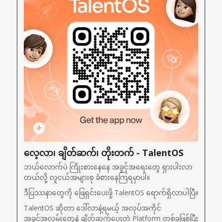
လေ့လာ၊ ချိတ်ဆက်၊ တိုးတက် - TalentOS
ဘယ်လောက်ပဲ ကြိုးစားနေနေ အခွင့်အရေးတွေ ရှားပါးလာ
တယ်လို့ လူငယ်အများစု ခံစားနေကြရမှာပါ။
ဒီပြဿနာတွေကို ဖြေရှင်းပေးဖို့ TalentOS ရောက်ရှိလာပါပြီ။
TalentOS ဆိုတာ ဒေါ်လာနဲ့ရမယ့် အလုပ်အကိုင်
အခွင့်အလမ်းတွေနဲ့ ချိတ်ဆက်ပေးတဲ့ Platform တစ်ခုဖြစ်ပြီး 