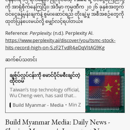
ကို အာရုံစိုက်နေကြပြီး၊ အဲဒီမှာ ကုမ္ပဏီက ၂၀၂၆ ခုနှစ်အတွက်
ဝင်ငွေခန့်မှန်းချက်နဲ့ စွမ်းဆောင်ရည် တိုးချဲ့မှု အစီအစဉ်တွေကို
ထုတ်ပြန်ပေးမယ်လို့ မျှော်လင့်ရပါတယ်။
Reference:
Perplexity
. (n.d.). Perplexity AI.
https://www.perplexity.ai/discover/you/tsmc-stock-
hits-record-high-on-S.zF2TvdR4.eDqVItAG9Kg
ဆက်စပ်သတင်း
ချစ်ပ်လုပ်ငန်းကို မောင်ပိုင်မစီးချင်တဲ့
ထိုင်ဝမ်
Taiwan’s top technology official,
Wu Cheng-wen, has said that
there is no need for a single
Min Z
Build Myanmar - Media
country to control the complex
semiconductor industry, which
requires a division of labor.
Build Myanmar Media: Daily News -