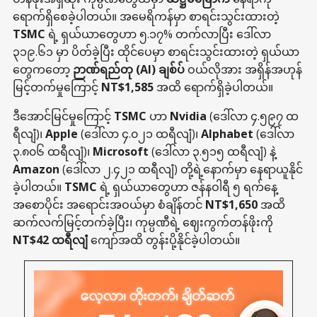
ရောက်ရှိစေခဲ့ပါတယ်။ အမေရိကန်မှာ စာရင်းသွင်းထားတဲ့
TSMC
ရဲ့ ရှယ်ယာတွေဟာ ၅.၁၇% တက်လာပြီး ဒေါ်လာ
၃၁၉.၆၁ မှာ ပိတ်ခဲ့ပြီး ထိုင်ပေမှာ စာရင်းသွင်းထားတဲ့ ရှယ်ယာ
တွေကတော့
ဉာဏ်ရည်တု (AI) ချစ်ပ်
ဝယ်လိုအား အရှိန်အဟုန်
မြင့်တက်မှုကြောင့်
NT$1,585
အထိ ရောက်ရှိခဲ့ပါတယ်။
ဒီအောင်မြင်မှုကြောင့်
TSMC
ဟာ
Nvidia
(ဒေါ်လာ ၄.၅၉၇ ထ
ရီလျံ)၊
Apple
(ဒေါ်လာ ၄.၀၂၁ ထရီလျံ)၊
Alphabet
(ဒေါ်လာ
၃.၈၀၆ ထရီလျံ)၊
Microsoft
(ဒေါ်လာ ၃.၅၁၅ ထရီလျံ) နဲ့
Amazon
(ဒေါ်လာ ၂.၄၂၁ ထရီလျံ) တို့ရဲ့နောက်မှာ နေရာယူနိုင်
ခဲ့ပါတယ်။
TSMC
ရဲ့ ရှယ်ယာတွေဟာ ဇန်နဝါရီ ၅ ရက်နေ့
အစောပိုင်း အရောင်းအဝယ်မှာ စံချိန်တင်
NT$1,650
အထိ
ဆက်လက်မြင့်တက်ခဲ့ပြီး၊ ကုမ္ပဏီရဲ့ ဈေးကွက်တန်ဖိုးကို
NT$42 ထရီလျံ
ကျော်အထိ တွန်းပို့နိုင်ခဲ့ပါတယ်။