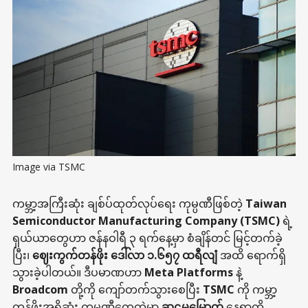
Image via TSMC
ကမ္ဘာ့အကြီးဆုံး ချစ်ပ်ထုတ်လုပ်ရေး ကုမ္ပဏီဖြစ်တဲ့
Taiwan
Semiconductor Manufacturing Company (TSMC)
ရဲ့
ရှယ်ယာတွေဟာ ဇန်နဝါရီ ၃ ရက်နေ့မှာ စံချိန်တင် မြင့်တက်ခဲ့
ပြီး၊
ဈေးကွက်တန်ဖိုး ဒေါ်လာ ၁.၆၅၇ ထရီလျံ
အထိ ရောက်ရှိ
သွားခဲ့ပါတယ်။ ဒီပမာဏဟာ
Meta Platforms
နဲ့
Broadcom
တို့ကို ကျော်တက်သွားစေပြီး
TSMC
ကို ကမ္ဘာ့
တန်ဖိုးအရှိဆုံး ကုမ္ပဏီတွေထဲမှာ
ဆဋ္ဌမမြောက်
နေရာကို