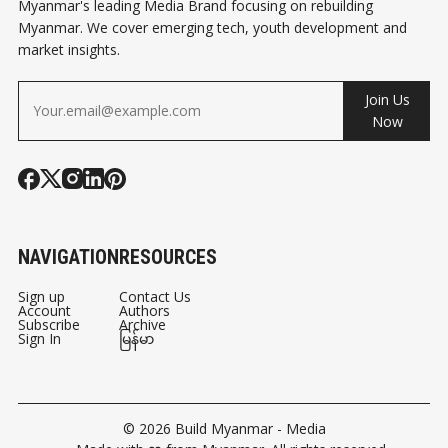
Myanmar's leading Media Brand focusing on rebuilding
Myanmar. We cover emerging tech, youth development and
market insights.
Join Us
Now
NAVIGATION
RESOURCES
Sign up
Contact Us
Account
Authors
Subscribe
Archive
Sign In
မြန်မာ
© 2026
Build Myanmar - Media