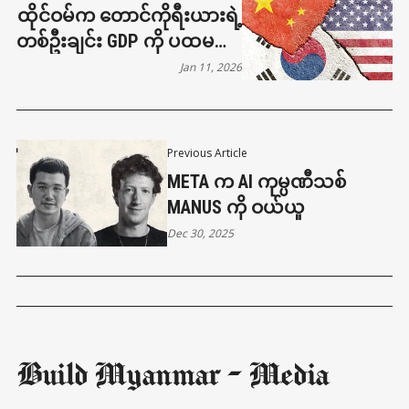
ထိုင်ဝမ်က တောင်ကိုရီးယားရဲ့
တစ်ဦးချင်း GDP ကို ပထမဆုံး
အကြိမ် ကျော်တက်
Jan 11, 2026
Previous Article
META က AI ကုမ္ပဏီသစ်
MANUS ကို ဝယ်ယူ
Dec 30, 2025
Build Myanmar - Media