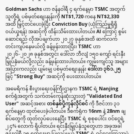
Goldman Sachs
ဟာ ဇန်နဝါရီ ၄ ရက်နေ့မှာ
TSMC
အတွက်
သူတို့ရဲ့ ပစ်မှတ်စျေးနှုန်းကို
NT$1,720
ကနေ
NT$2,330
အထိ မြှင့်တင်ပေးခဲ့ပြီး
Conviction Buy
(ယုံကြည်မှုရှိရှိ
ဝယ်ယူရန်) အဆင့်ကို ထိန်းသိမ်းထားပါတယ်။
AI
ကြောင့် စွမ်း
ဆောင်ရည် လိုအပ်ချက်ဟာ ၂၀၂၇ ခုနှစ်အထိ ဆက်လက်
တင်းကျပ်နေမယ်လို့ ခန့်မှန်းထားပြီး၊
TSMC
ဟာ
၂၀၂၆-၂၀၂၈ ခုနှစ်အတွင်း ဒေါ်လာ ဘီလျံ ၁၅၀ ကျော် ရင်းနှီး
မြှုပ်နှံမယ်လို့လည်း ခန့်မှန်းထားပါတယ်။ ကျွမ်းကျင်သူ အများ
အပြားကလည်း ပျမ်းမျှ ပစ်မှတ်စျေးနှုန်း
ဒေါ်လာ ၃၆၁.၂၅
ဖြင့်
"Strong Buy"
အဆင့်ကို ပေးထားပါတယ်။
အမေရိကန် စီးပွားရေးဝန်ကြီးဌာနက
TSMC
ရဲ့
Nanjing
စက်ရုံအတွက် သက်တမ်းကုန်ဆုံးသွားတဲ့
"Validated End
User"
အဆင့်အစား
တစ်နှစ်ပို့ကုန်လိုင်စင်
ကို ဒီဇင်ဘာ ၃၁
ရက်နေ့မှာ ထုတ်ပေးခဲ့ပါတယ်။ ဒီစက်ရုံက
16nm
နဲ့
28nm
ချ
စ်ပ်တွေကို ထုတ်လုပ်ပေးနေပြီး
TSMC
ရဲ့ စုစုပေါင်း ဝင်ငွေရဲ့
၂.၄% လောက် ရှိပါတယ်။ ရင်းနှီးမြှုပ်နှံသူတွေဟာ အခုအခါ
ဇန်နဝါရီ ၁၅ ရက်နေ့မှာ ပြုလုပ်မယ့်
TSMC
ရဲ့ ဝင်ငွေကြေညာပွဲ