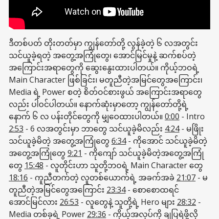
ဒီတစ်ပတ် တိုးတတ်မှာ ကျွန်တော်တို့ လွန်ခဲ့တဲ့ ၆ လအတွင်း
သင်ယူခဲ့ရတဲ့ အတွေ့အကြုံတွေ၊ အောင်မြင်မှုနဲ့ ဆက်စပ်တဲ့
အကြောင်းအရာတွေကို ဆွေးနွေးထားပါတယ်။ ကိုယ့်ဘဝရဲ့
Main Character ဖြစ်ခြင်း၊ မတူညီတဲ့အမြင်တွေအကြောင်း၊
Media ရဲ့ Power စတဲ့ စိတ်ဝင်စားဖွယ် အကြောင်းအရာတွေ
လည်း ပါဝင်ပါတယ်။ နောက်ဆုံးမှာတော့ ကျွန်တော်တို့ရဲ့
နောက် ၆ လ ပန်းတိုင်တွေကို မျှဝေထားပါတယ်။
0:00
- Intro
2:53
- 6 လအတွင်းမှာ ဘာတွေ သင်ယူခဲ့မိလည်း
4:24
- မဖြိုး
သင်ယူခဲ့မိတဲ့ အတွေ့အကြုံတွေ
6:34
- ကိုအောင် သင်ယူခဲ့မိတဲ့
အတွေ့အကြုံတွေ
9:21
- ကိုကျော် သင်ယူခဲ့မိတဲ့အတွေ့အကြုံ
တွေ
15:48
- လူတိုင်းဟာ သူတို့ဘဝရဲ့ Main Character တွေ
18:16
- ကူညီတက်တဲ့ လူတစ်ယောက်ရဲ့ အခက်အခဲ
21:07
- မ
တူညီတဲ့အမြင်တွေအကြောင်း
23:34
- စောစောထရင်
အောင်မြင်လား
26:53
- လူတွေနဲ့ သူတို့ရဲ့ Hero များ
28:32
-
Media တစ်ခုရဲ့ Power
29:36
- ကိုယ့်အလုပ်ကို ချပြရဲဖို့လို