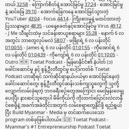
တယ်
32:58
- ကြောက်စိတ်နဲ့ အောင်မြင်မှု
37:24
- အောင်မြင်မှု
နဲ့ ဆင်ခြေ
39:10
- အောက်ခြေကနေ အောင်မြင်သွားတဲ့
YouTuber
43:04
- Focus
44:14
- ကြိုးစားမှုနဲ့ မထင်ထားတဲ့
ပြဿနာများ
48:35
- ယနေ့ခေတ်နှင့်အောင်မြင်မှု Virus
49:12
- J Me သီချင်းထဲမှ သင်ခန်းစာယူစရာများ
55:28
- နောက် 6 လ
အတွင်း ဘာတွေလုပ်မလဲ
58:07
- မဖြိုးရဲ့ 6 လ ပန်းတိုင်
01:00:55
- James ရဲ့ 6 လ ပန်းတိုင်
01:01:55
- ကိုအောင်ရဲ့ 6
လ ပန်းတိုင်
01:04:39
- ကိုကျော်ရဲ့ 6 လ ပန်းတိုင်
01:10:05
-
Outro 🇲🇲 Toetat Podcast - မြန်မာနိုင်ငံ၏ နံပါတ် (၁)
ခေါင်းဆောင်မှု နှင့် စွန့်ဦးတီထွင်မှု ပေါ့ဒ်ကတ်စ် Toetat
Podcast ဟာဆိုရင် သက်ဆိုင်ရာနယ်ပယ်မှာ အောင်မြင်နေတဲ့
ခေါင်းဆောင်တွေ၊ စွန့်ဦးတီထွင်ဆန်းသစ်ကျသူတွေကို သူတို့
လျှောက်လမ်းခဲ့ရတဲ့ ဘဝခရီးစဉ်တွေအကြောင်း မေးမြန်းဝေမျှ
ပေးပြီး နားဆင်သူတွေပါ မိမိကိုယ်ကို တိုးတက်ပြောင်းလဲလာန်ို
င်စေဖို့နဲ့ အခက်အခဲတိုင်းအတွက် လမ်းစရှာတွေ့နိုင်ဖို့ ရည်ရွယ်
ပြီး Build Myanmar - Media မှ တင်ဆက်ပေးသော
program တစ်ခုဖြစ်ပါတယ်။ 🇬🇧 Toetat Podcast -
Myanmar's #1 Entrepreneurship Podcast Toetat