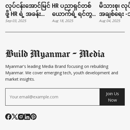
လုပ်ငန်းအောင်မြင်
HR ပညာရှင်တစ်
မိသားစု၊ လုပ
ဖို့ HR ရဲ့ အခန်း
ယောက်ရဲ့ ရင်တွင်း
အချစ်ရေး 
Sep 03, 2025
Aug 18, 2025
Aug 04, 2025
ကဏ္ဍ | TOETAT
စကား | TOETAT
RELATIONSH
PODCAST EPISODE
PODCAST EPISODE
ဆို EMOTION
57
56
SAFETY ဖန်တ
နည်း
Build Myanmar - Media
Myanmar's leading Media Brand focusing on rebuilding
Myanmar. We cover emerging tech, youth development and
market insights.
Join Us
Now