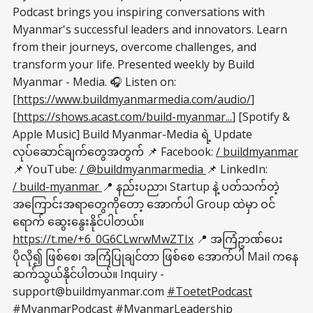
Podcast brings you inspiring conversations with
Myanmar's successful leaders and innovators. Learn
from their journeys, overcome challenges, and
transform your life. Presented weekly by Build
Myanmar - Media. 🎧 Listen on:
[
https://www.buildmyanmarmedia.com/audio/
]
[
https://shows.acast.com/build-myanmar...
] [Spotify &
Apple Music] Build Myanmar-Media ရဲ့ Update
လုပ်ဆောင်ချက်တွေအတွက် 📌 Facebook:
/ buildmyanmar
📌 YouTube:
/ @buildmyanmarmedia
📌 LinkedIn:
/ build-myanmar
📍 နည်းပညာ၊ Startup နဲ့ ပတ်သက်တဲ့
အကြောင်းအရာတွေကိုတော့ အောက်ပါ Group ထဲမှာ ဝင်
ရောက် ဆွေးနွေးနိုင်ပါတယ်။
https://t.me/+6_0G6CLwrwMwZTIx
📍 အကြံဥာဏ်ပေး
ပိုလို၍ ဖြစ်စေ၊ အကြံပြုချင်တာ ဖြစ်စေ အောက်ပါ Mail ကနေ
ဆက်သွယ်နိုင်ပါတယ်။ Inquiry -
support@buildmyanmar.com
#ToetetPodcast
#MyanmarPodcast
#MyanmarLeadership