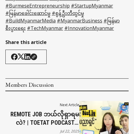
#BurmeseEntrepreneurship
#StartupMyanmar
#မြန်မာခေါင်းဆောင်မှု
#စွန့်ဦးတီထွင်မှု
#BuildMyanmarMedia
#MyanmarBusiness
#မြန်မာ
စီးပွားရေး
#TechMyanmar
#InnovationMyanmar
Share this article
Members Discussion
Next Article
REMOTE JOB ဘယ်လိုရှာရမ
လဲ? | TOETAT PODCAST X
CROSSWORK | EPISODE 27
Jul 22, 2025