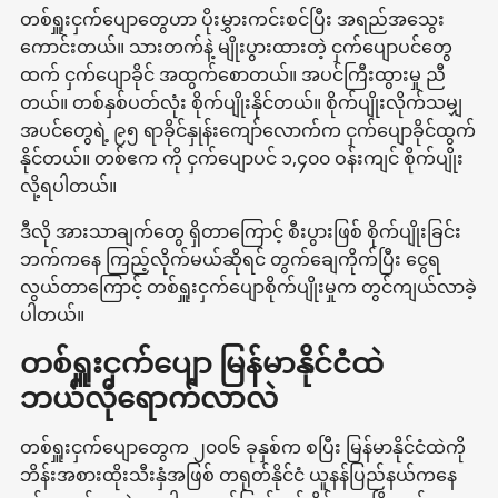
တစ်ရှူးငှက်ပျောတွေဟာ ပိုးမွှားကင်းစင်ပြီး အရည်အသွေး
ကောင်းတယ်။ သားတက်နဲ့ မျိုးပွားထားတဲ့ ငှက်ပျောပင်တွေ
ထက် ငှက်ပျောခိုင် အထွက်စောတယ်။ အပင်ကြီးထွားမှု ညီ
တယ်။ တစ်နှစ်ပတ်လုံး စိုက်ပျိုးနိုင်တယ်။ စိုက်ပျိုးလိုက်သမျှ
အပင်တွေရဲ့ ၉၅ ရာခိုင်နှုန်းကျော်လောက်က ငှက်ပျောခိုင်ထွက်
နိုင်တယ်။ တစ်ဧက ကို ငှက်ပျောပင် ၁,၄၀၀ ဝန်းကျင် စိုက်ပျိုး
လို့ရပါတယ်။
ဒီလို အားသာချက်တွေ ရှိတာကြောင့် စီးပွားဖြစ် စိုက်ပျိုးခြင်း
ဘက်ကနေ ကြည့်လိုက်မယ်ဆိုရင် တွက်ချေကိုက်ပြီး ငွေရ
လွယ်တာကြောင့် တစ်ရှူးငှက်ပျောစိုက်ပျိုးမှုက တွင်ကျယ်လာခဲ့
ပါတယ်။
တစ်ရှူးငှက်ပျော မြန်မာနိုင်ငံထဲ
ဘယ်လိုရောက်လာလဲ
တစ်ရှူးငှက်ပျောတွေက ၂၀၀၆ ခုနှစ်က စပြီး မြန်မာနိုင်ငံထဲကို
ဘိန်းအစားထိုးသီးနှံအဖြစ် တရုတ်နိုင်ငံ ယူနန်ပြည်နယ်ကနေ