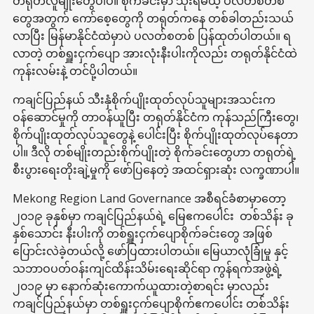
တရုတ်လူမျိုးတွေပါပဲ။ စိုက်ခင်းမှာ သုံးရမယ့် ပလတ်စတစ်
တွေအတွက် ကော်စေ့တွေကို တရုတ်ကနေ တစ်ခါတည်းသယ်
လာပြီး မြန်မာနိုင်ငံထဲမှာပဲ ပလတ်စတစ် ပြန်ထုတ်ပါတယ်။ ရ
လာတဲ့ တစ်ရှူးငှက်ပျော အားလုံးနီးပါးကိုလည်း တရုတ်နိုင်ငံထဲ
ကုန်းလမ်းနဲ့ တင်ပို့ပါတယ်။
ကချင်ပြည်နယ် သီးနှံစိုက်ပျိုးထုတ်လုပ်သူများအသင်းက
ဝန်ဆောင်မှုကို တာဝန်ယူပြီး တရုတ်နိုင်ငံက ကုန်သည်ကြီးတွေ၊
စိုက်ပျိုးထုတ်လုပ်သူတွေနဲ့ ပေါင်းပြီး စိုက်ပျိုးထုတ်လုပ်နေတာ
ပါ။ ဒီလို တစ်မျိုးတည်းစိုက်ပျိုးတဲ့ စိုက်ခင်းတွေဟာ တရုတ်ရဲ့
စီးပွားရေးတိုးချဲ့မှုကို ဖော်ပြနေတဲ့ အထင်ရှားဆုံး လက္ခဏာပါ။
Mekong Region Land Governance အစီရင်ခံစာမှာတော့
၂၀၁၉ ခုနှစ်မှာ ကချင်ပြည်နယ်ရဲ့ မြေဧကပေါင်း တစ်သိန်း ခု
နှစ်သောင်း နီးပါးကို တစ်ရှူးငှက်ပျောစိုက်ခင်းတွေ အဖြစ်
ပြောင်းလဲခဲ့တယ်လို့ ဖော်ပြထားပါတယ်။ မြေယာလုံခြုံမှု နှင့်
သဘာဝပတ်ဝန်းကျင်ထိန်းသိမ်းရေးဆိုင်ရာ ကွန်ရက်အဖွဲ့ရဲ့
၂၀၁၉ မှာ နောက်ဆုံးကောက်ယူထားတဲ့စာရင်း မှာလည်း
ကချင်ပြည်နယ်မှာ တစ်ရှူးငှက်ပျောစိုက်ဧကပေါင်း တစ်သိန်း