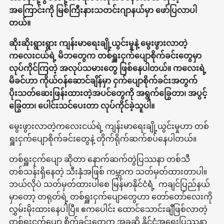
အကြောင်းကို မြစ်ကြီးနားသတင်းဂျာနယ်မှာ ဖော်ပြလာပါ
တယ်။
ဆိုးဆိုးရွားရွား ကျန်းမာရေးချို့ယွင်းမှုနဲ့ မွေးဖွားလာတဲ့
ကလေးငယ်ရဲ့ မိဘတွေက တစ်ရှူးငှက်ပျောစိုက်ခင်းတွေမှာ
လုပ်ကိုင်ကြတဲ့ အလုပ်သမားတွေ ဖြစ်နေပါတယ်။ ကလေးရဲ့
မိခင်ဟာ ကိုယ်ဝန်ဆောင်ချိန်မှာ ငှက်ပျောစိုက်ခင်းအတွက်
ပိုးသတ်ဆေးဖြန်းထားတဲ့အပင်တွေကို အရွက်ခြွေတာ၊ အပွင့်
ခြွေတာ၊ ပေါင်းသင်ပေးတာ လုပ်ကိုင်ခဲ့သူပါ။
မွေးဖွားလာတဲ့ကလေးငယ်ရဲ့ ကျန်းမာရေးချို့ယွင်းမှုဟာ တစ်
ရှူးငှက်ပျောစိုက်ခင်းတွေနဲ့ တိုက်ရိုက်ဆက်စပ်နေပါတယ်။
တစ်ရှူးငှက်ပျော ဆိုတာ နောက်ဆက်တွဲပြဿနာ တစ်သီ
တစ်သန်းရှိနေတဲ့ သီးနှံအဖြစ် ကမ္ဘာက သတ်မှတ်ထားတာပါ။
ဘယ်လိုပဲ သတ်မှတ်ထားပါစေ မြန်မာနိုင်ငံရဲံ့ ကချင်ပြည်နယ်
မှာတော့ တရုတ်ရဲ့ တစ်ရှူးငှက်ပျောတွေဟာ တော်တော်လေးကို
လွှမ်းမိုးထားနေပါပြီ။ ဧကပေါင်း ထောင်သောင်းချီဖြစ်လာတဲ့
တစ်ရှူးငှက်ပျော စိုက်ခင်းတွေက အခုဆို နိုင်ငံ့အရေးပြဿနာ