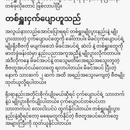
တစ်ခုလိုတောင် ဖြစ်လာပါပြီ။
တစ်ရှူးငှက်ပျောဟူသည်
အလွယ်နားလည်အောင်ပြောရရင် တစ်ရှူးမျိုးပွားနည်းနဲ့ မျိုး
ပွားထားတဲ့ ငှက်ပျောပင်တွေကို ခေါ်တာပါ။ မိခင်ငှက်ပျောပင်ရဲ့
မျိုးရိုးဗီဇကို မပျက်စေဘဲ မိခင်အပင်ရဲ့ ဆဲလ် နဲ့ တစ်ရှူးတွေကို
ဓာတ်ခွဲခန်းထဲမှာ နည်းပညာအကူအညီနဲ့ မျိုးပွားလိုက်တာပါ။
အဲဒီလိုကနေ မိခင်အပင်နဲ့ တသွေမတိမ်းအရည်အသွေးတူတဲ့
ဗီဇတူအပင်ငယ်လေးတွေ ရလာပါတယ်။ မိခင်အပင် ပြီးတဲ့
နောက် သားဆက် ၂ ဆက် အထိ အရည်အသွေးမကျတဲ့ ဗီဇမျိုး
ထုတ်ယူလို့ရပါတယ်။
ရိုးရာနည်းအတိုင်းစိုက်ပျိုးမယ်ဆိုရင် ငှက်ပျောပင်ရဲ့ သားတက်
နဲ့ပဲ မျိုးပွားစိုက်ပျိုးပါတယ်။ ငှက်ပျောပင်တစ်ပင်ဟာ
သားတက်ပင် လေးငါးပင်ပဲ ထွက်နိုင်ပါတယ်။ တစ်ရှူးမျိုးပွား
နည်းနဲ့ဆိုရင်တော့ မရေမတွက်နိုင်တဲ့ ဗီဇတူအပင်ပေါက်တွေ
အများကြီးကို ထုတ်ယူနိုင်ပါတယ်။