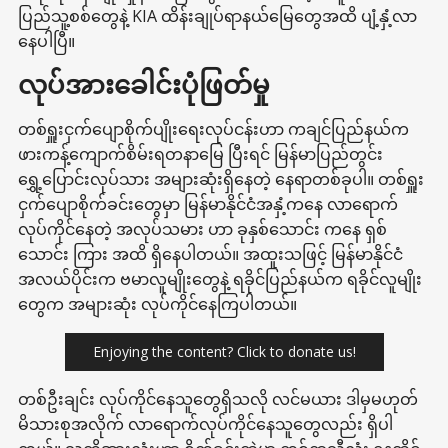
ပြည်သူ့စစ်တွေနဲ့ KIA ထိန်းချုပ်ရာနယ်မြေတွေအထိ ပျံ့နှံ့လာ
နေပါပြီ။
လုပ်အားခေါင်းပုံဖြတ်မှု
တစ်ရှူးငှက်ပျောစိုက်ပျိုးရေးလုပ်ငန်းဟာ ကချင်ပြည်နယ်က
ဖားကန့်ကျောက်စိမ်းရတနာမြေ ပြီးရင် မြန်မာပြည်တွင်း
ရွှေ့ပြောင်းလုပ်သား အများဆုံးရှိနေတဲ့ နေရာတစ်ခုပါ။ တစ်ရှူး
ငှက်ပျောစိုက်ခင်းတွေမှာ မြန်မာနိုင်ငံအနှံ့ကနေ လာရောက်
လုပ်ကိုင်နေတဲ့ အလုပ်သမား ဟာ ခုနှစ်သောင်း ကနေ ရှစ်
သောင်း ကြား အထိ ရှိနေပါတယ်။ အထူးသဖြင့် မြန်မာနိုင်ငံ
အလယ်ပိုင်းက ဗမာလူမျိုးတွေနဲ့ ရခိုင်ပြည်နယ်က ရခိုင်လူမျိုး
တွေက အများဆုံး လုပ်ကိုင်နေကြပါတယ်။
Enjoying the content? Click to donate us!
တစ်ဦးချင်း လုပ်ကိုင်နေသူတွေရှိသလို လင်မယား ဒါမှမဟုတ်
မိသားစုအလိုက် လာရောက်လုပ်ကိုင်နေသူတွေလည်း ရှိပါ