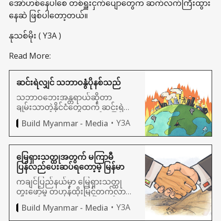
အော်ဟစ်နေပါစေ တစ်ရှူးငှက်ပျောတွေက ဆက်လက်ကြီးထွား
နေဆဲ ဖြစ်ပါတော့တယ်။
နုသစ်မိုး ( Y3A )
Read More:
ဆင်းရဲလျှင် သဘာဝနွံပိုနစ်သည်
သဘာဝဘေးအန္တရာယ်ဆိုတာ
ချမ်းသာတဲ့နိုင်ငံတွေထက် ဆင်းရဲတဲ့
နိုင်ငံတွေမှာ ၁၅ ဆလောက် ပိုဖြစ်ပွား
Y3A
Build Myanmar - Media
နေပါတယ်။ ဘာကြောင့်လဲ။
မြေရှားသတ္ထုအတွက် မကြာမီ
ပြန်လည်ပေးဆပ်ရတော့မဲ့ မြန်မာ
ကချင်ပြည်နယ်မှာ မြေရှားသတ္ထု
တူးဖော်မှု တဟုန်ထိုးမြင့်တက်လာနေ
ပါတယ်။ သဘာဝပတ်ဝန်းကျင်
Y3A
Build Myanmar - Media
ပျက်စီးမှု၊ ဒေသခံတွေရဲ့ ကျန်းမာရေး