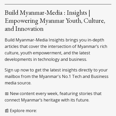
ပြဿနာတွေ ဖြစ်ပေါ်နေပေမယ့် မြေ
ရှားသတ္ထုဟာ နည်းပညာခေတ်
အတွက် မရှိမဖြစ် လိုအပ်နေပါတယ်။
Build Myanmar-Media : Insights |
Empowering Myanmar Youth, Culture,
and Innovation
Build Myanmar-Media Insights brings you in-depth
articles that cover the intersection of Myanmar’s rich
culture, youth empowerment, and the latest
developments in technology and business.
Sign up now to get the latest insights directly to your
mailbox from the Myanmar's No.1 Tech and Business
media source.
📅 New content every week, featuring stories that
connect Myanmar’s heritage with its future.
📰 Explore more: