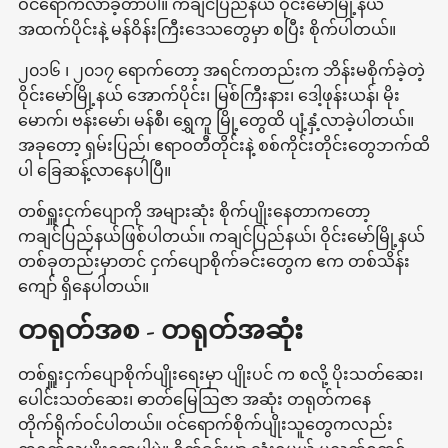
ဝင်ရောက်လာခဲ့တာပါ။ ကချင်ပြည်နယ် ဝိုင်းမောမြို့နယ်
အထက်ပိုင်းနဲ့ မန်ဝိန်းကြီးဒေသတွေမှာ စပြီး စိုက်ပါတယ်။
၂၀၁၆ ၊ ၂၀၁၇ ရောက်တော့ အရင်ကတည်းက ဘိန်းမစိုက်ခဲ့တဲ့
ဝိုင်းမော်မြို့နယ် အောက်ပိုင်း၊ မြစ်ကြီးနား၊ ဒေါ့ဖုန်းယန်၊ မိုး
မောက်၊ ဗန်းမော်၊ မန်စီ၊ ရွှေကူ မြို့တွေထိ ပျံ့နှံ့လာခဲ့ပါတယ်။
အခုတော့ ရှမ်းပြည်၊ ဧရာဝတီတိုင်းနဲ့ စစ်ကိုင်းတိုင်းတွေဘက်ထိ
ပါ ခြေဆန့်လာနေပါပြီ။
တစ်ရှူးငှက်ပျောကို အများဆုံး စိုက်ပျိုးနေတာကတော့
ကချင်ပြည်နယ်ဖြစ်ပါတယ်။ ကချင်ပြည်နယ်၊ ဝိုင်းမော်မြို့နယ်
တစ်ခုတည်းမှာတင် ငှက်ပျောစိုက်ခင်းတွေက ဧက တစ်သိန်း
ကျော် ရှိနေပါတယ်။
တရုတ်အစ - တရုတ်အဆုံး
တစ်ရှူးငှက်ပျောစိုက်ပျိုးရေးမှာ ပျိုးပင် က စလို့ ပိုးသတ်ဆေး၊
ပေါင်းသတ်ဆေး၊ ဓာတ်မြေဩဇာ အဆုံး တရုတ်ကနေ
တိုက်ရိုက်ဝင်ပါတယ်။ ဝင်ရောက်စိုက်ပျိုးသူတွေကလည်း