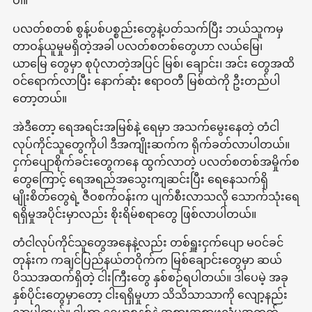
ပါ။
ပလတ်စတစ် စွန့်ပစ်ပစ္စည်းတွေနဲ့ပတ်သက်ပြီး ဘယ်သူကမှ
တာဝန်ယူမှုမရှိတဲ့အခါ ပလတ်စတစ်တွေဟာ လယ်မြေ၊
ယာမြေ တွေမှာ စုပုံလာတဲ့အပြင် မြစ်၊ ချောင်း၊ အင်း တွေအထိ
ဝင်ရောက်လာပြီး နောက်ဆုံး ဧရာဝတီ မြစ်ထဲကို ဦးတည်ပါ
တော့တယ်။
အဲဒီတော့ ရေအရင်းအမြစ်နဲ့ ရေမှာ အသက်မွေးနေတဲ့ တံငါ
လုပ်ကိုင်သူတွေကိုပါ ဒီအကျိုးဆက်က ရိုက်ခတ်လာပါတယ်။
ငှက်ပျောစိုက်ခင်းတွေကနေ ထွက်လာတဲ့ ပလတ်စတစ်အမှိုက်စ
တွေကြောင့် ရေအရည်အသွေးကျဆင်းပြီး ရေနေသက်ရှိ
မျိုးစိတ်တွေရဲ့ ဇီဝစက်ဝန်းက ပျက်စီးလာသလို သောက်သုံးရေ
ရရှိမှုအပိုင်းမှာလည်း စိုးရိမ်စရာတွေ ဖြစ်လာပါတယ်။
တံငါလုပ်ကိုင်သူတွေအနေနဲ့လည်း တစ်ရှူးငှက်ပျော မဝင်ခင်
တုန်းက ကချင်ပြည်နယ်တဝိုက်က မြစ်ချောင်းတွေမှာ ဆယ်
ပိဿအထက်ရှိတဲ့ ငါးကြီးတွေ နှစ်စဉ်ရပါတယ်။ ဒါပေမဲ့ အခု
နှစ်ပိုင်းတွေမှာတော့ ငါးရရှိမှုဟာ သိသိသာသာကို လျော့နည်း