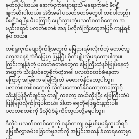
ခုတ်လှဲပါတယ်။ နောက်ငှက်ပျောရာသီ မရောက်ခင် မီးရှို့
ဖျက်ဆီးပါတယ်။ အဲဒီအခါ ပလတ်စတစ်တွေပါ တစ်ပါတည်း
မီးရှို့ခံရပြီး မီးကြောင့် ပျော်သွားတဲ့ပလတ်စတစ်တွေက အ
မည်းရောင် ပလတ်စတစ် အချပ်လိုက်ကြီးတွေအဖြစ် ကျန်ရစ်
ခဲ့ပါတယ်။
တစ်ရှူးငှက်ပျောစိုက်ဖို့အတွက် မြေငှားရမ်းလိုက်တဲ့ တောင်သူ
တွေအနေနဲ့ အဲဒီမြေမှာ ပြန်ပြီး စိုက်ပျိုးလို့မရတော့ပါဘူး။
ကြွင်းကျန်ခဲ့တဲ့ ပလတ်စတစ်တွေက မြေကြီးထဲနစ်မြုပ်နေတဲ့
အတွက် သီးနှံပင်တွေစိုက်တဲ့အခါ ပလတ်စတစ်ခံနေတာ
ကြောင့် အမြစ်က မြေကြီးထဲ မဖောက်နိုင်တော့ပါဘူး။
ပလတ်စတစ်စတွေကို လိုက်မကောက်နိုင်တော့တာကြောင့်
သီးနှံပြန်စိုက်ချင်သူ တချို့ကတော့ ထယ်ထိုးပြီး မြေကြီးထဲပဲ
ပြန်မြှုပ်လိုက်ကြပါတယ်။ ဒါဟာ ရေတိုဖြေရှင်းနည်းပါ။
ပလတ်စတစ်ကို ဒီလိုပုံစံနဲ့ ကိုင်တွယ်လို့မရပါဘူး။
ဒီလိုပဲ ပလတ်စတစ်တွေကို စနစ်တကျ စွန့်ပစ်မှုမရှိဘူးဆိုရင်
မြေဆီလွှာခမ်းခြောက်မှုဒဏ်ကို အပြင်းအထန် ခံလာရတော့မှာ