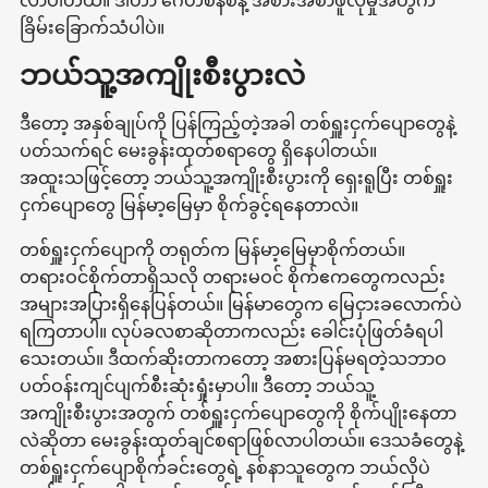
လာပါတယ်။ ဒါဟာ ဂေဟစနစ်နဲ့ အစားအစာဖူလုံမှုအတွက်
ခြိမ်းခြောက်သံပါပဲ။
ဘယ်သူ့အကျိုးစီးပွားလဲ
ဒီတော့ အနှစ်ချုပ်ကို ပြန်ကြည့်တဲ့အခါ တစ်ရှူးငှက်ပျောတွေနဲ့
ပတ်သက်ရင် မေးခွန်းထုတ်စရာတွေ ရှိနေပါတယ်။
အထူးသဖြင့်တော့ ဘယ်သူ့အကျိုးစီးပွားကို ရှေးရူပြီး တစ်ရှူး
ငှက်ပျောတွေ မြန်မာ့မြေမှာ စိုက်ခွင့်ရနေတာလဲ။
တစ်ရှူးငှက်ပျောကို တရုတ်က မြန်မာ့မြေမှာစိုက်တယ်။
တရားဝင်စိုက်တာရှိသလို တရားမဝင် စိုက်ဧကတွေကလည်း
အများအပြားရှိနေပြန်တယ်။ မြန်မာတွေက မြေငှားခလောက်ပဲ
ရကြတာပါ။ လုပ်ခလစာဆိုတာကလည်း ခေါင်းပုံဖြတ်ခံရပါ
သေးတယ်။ ဒီထက်ဆိုးတာကတော့ အစားပြန်မရတဲ့သဘာဝ
ပတ်ဝန်းကျင်ပျက်စီးဆုံးရှုံးမှာပါ။ ဒီတော့ ဘယ်သူ့
အကျိုးစီးပွားအတွက် တစ်ရှူးငှက်ပျောတွေကို စိုက်ပျိုးနေတာ
လဲဆိုတာ မေးခွန်းထုတ်ချင်စရာဖြစ်လာပါတယ်။ ဒေသခံတွေနဲ့
တစ်ရှူးငှက်ပျောစိုက်ခင်းတွေရဲ့ နစ်နာသူတွေက ဘယ်လိုပဲ