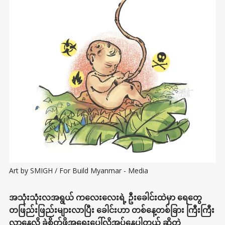
Art by SMIGH / For Build Myanmar - Media
အသုံးသုံးလအရွယ် ကလေးလေးရဲ့ ဦးခေါင်းထဲမှာ ရေတွေ
တဖြည်းဖြည်းများလာပြီး ခေါင်းဟာ တစ်နေ့တစ်ခြား ကြီးကြီး
လာနေလို့ ခွဲစိတ်ဖို့အရေးပေါ်လိုအပ်နေပါတယ် ဆိုတဲ့