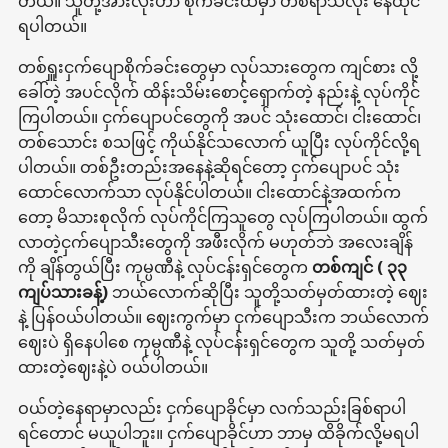
တယ်။ သူတို့အားလုံးဟာ စိုက်ခင်းထဲမှာ တစ်ရာသီလုံး နေထိုင်
ရပါတယ်။
တစ်ရှူးငှက်ပျောစိုက်ခင်းတွေမှာ လုပ်သားတွေက ကျင်စား လို့
ခေါ်တဲ့ အပင်လိုက် ထိန်းသိမ်းစောင့်ရှောက်တဲ့ နည်းနဲ့ လုပ်ကိုင်
ကြပါတယ်။ ငှက်ပျောပင်တွေကို အပင် သုံးထောင်၊ ငါးထောင်၊
တစ်သောင်း စသဖြင့် ကိုယ်နိုင်သလောက် ယူပြီး လုပ်ကိုင်လို့ရ
ပါတယ်။ တစ်ဦးတည်းအနေနဲ့ဆိုရင်တော့ ငှက်ပျောပင် သုံး
ထောင်လောက်သာ လုပ်နိုင်ပါတယ်။ ငါးထောင်နဲ့အထက်က
တော့ မိသားစုလိုက် လုပ်ကိုင်ကြသူတွေ လုပ်ကြပါတယ်။ ထွက်
လာတဲ့ငှက်ပျောသီးတွေကို အဖီးလိုက် မဟုတ်ဘဲ အလေးချိန်
ကို ချိန်တွယ်ပြီး ကုမ္ပဏီနဲ့ လုပ်ငန်းရှင်တွေက
တစ်ကျင် ( ၃၃
ကျပ်သားခန့်)
ဘယ်လောက်ဆိုပြီး သူတို့သတ်မှတ်ထားတဲ့ ဈေး
နဲ့ ပြန်ဝယ်ပါတယ်။ ဈေးကွက်မှာ ငှက်ပျောသီးက ဘယ်လောက်
ဈေးပဲ ရှိနေပါစေ ကုမ္ပဏီနဲ့ လုပ်ငန်းရှင်တွေက သူတို့ သတ်မှတ်
ထားတဲ့ဈေးနဲ့ပဲ ဝယ်ပါတယ်။
ဝယ်တဲ့နေရာမှာလည်း ငှက်ပျောခိုင်မှာ လက်သည်းခြစ်ရာပါ
ရင်တောင် မယူပါဘူး။ ငှက်ပျောခိုင်ဟာ ဘာမှ ထိခိုက်လို့မရပါ