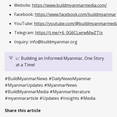
Website:
https://www.buildmyanmarmedia.com/
Facebook:
https://www.facebook.com/buildmyanmar
YouTube:
https://youtube.com/@buildmyanmarmedi
Telegram:
https://t.me/+6_0G6CLwrwMwZTIx
Inquiry: info@buildmyanmar.org
💡
📈 Building an Informed Myanmar, One Story
at a Time!
#BuildMyanmarNews #DailyNewsMyanmar
#MyanmarUpdates #MyanmarNews
#BuildMyanmarMedia #Myanmarliterature
#myanmararticle #Updates #Insights #Media
Share this article