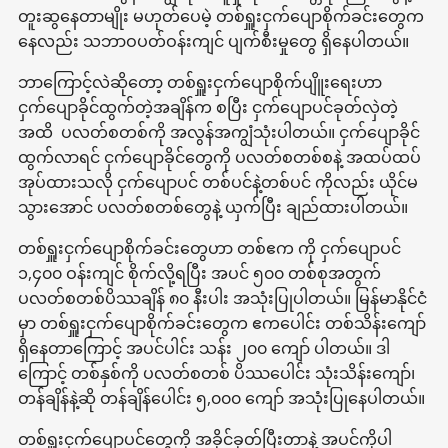
တူးဆွနေတာမျိုး မဟုတ်ပေမဲ့ တစ်ရှူးငှက်ပျောစိုက်ခင်းတွေက
နေလည်း သဘာဝပတ်ဝန်းကျင် ပျက်စီးမှုတွေ ရှိနေပါတယ်။
ဘာကြောင့်လဲဆိုတော့ တစ်ရှူးငှက်ပျောစိုက်ပျိူးရေးဟာ
ငှက်ပျောခိုင်ထွက်တဲ့အချိန်က စပြီး ငှက်ပျောပင်ခုတ်လှဲတဲ့
အထိ ပလတ်စတစ်ကို အလွန်အကျွံသုံးပါတယ်။ ငှက်ပျောခိုင်
ထွက်လာရင် ငှက်ပျောခိုင်တွေကို ပလတ်စတစ်စနဲ့ အထပ်ထပ်
အုပ်ထားသလို ငှက်ပျောပင် တစ်ပင်နဲ့တစ်ပင် ကိုလည်း ယိုင်မ
သွားအောင် ပလတ်စတစ်တွေနဲ့ ယှက်ပြီး ချည်ထားပါတယ်။
တစ်ရှူးငှက်ပျောစိုက်ခင်းတွေဟာ တစ်ဧက ကို ငှက်ပျောပင်
၁,၄၀၀ ဝန်းကျင် စိုက်လို့ရပြီး အပင် ၅၀၀ တစ်စုအတွက်
ပလတ်စတစ်ပိဿချိန် ၈၀ နီးပါး အသုံးပြုပါတယ်။ မြန်မာနိုင်ငံ
မှာ တစ်ရှူးငှက်ပျောစိုက်ခင်းတွေက ဧကပေါင်း တစ်သိန်းကျော်
ရှိနေတာကြောင့် အပင်ပါင်း သန်း ၂၀၀ ကျော် ပါတယ်။ ဒါ
ကြောင့် တစ်နှစ်ကို ပလတ်စတစ် ပိဿပေါင်း သုံးသိန်းကျော်၊
တန်ချိန်နဲ့ဆို တန်ချိန်ပေါင်း ၅,၀၀၀ ကျော် အသုံးပြုနေပါတယ်။
တစ်ရှူးငှက်ပျောပင်တွေကို အခိုင်ခုတ်ပြီးတာနဲ့ အပင်ကိုပါ