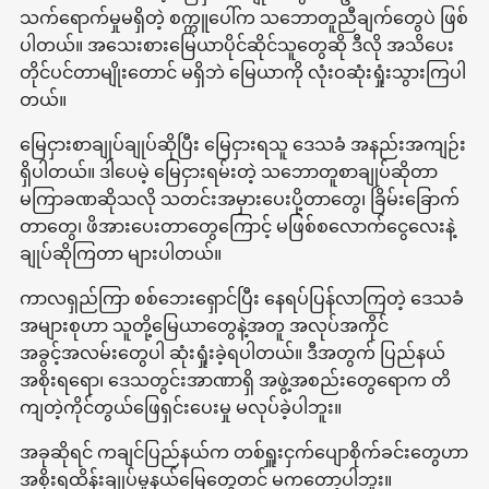
သက်ရောက်မှုမရှိတဲ့ စက္ကူပေါ်က သဘောတူညီချက်တွေပဲ ဖြစ်
ပါတယ်။ အသေးစားမြေယာပိုင်ဆိုင်သူတွေဆို ဒီလို အသိပေး
တိုင်ပင်တာမျိုးတောင် မရှိဘဲ မြေယာကို လုံးဝဆုံးရှုံးသွားကြပါ
တယ်။
မြေငှားစာချုပ်ချုပ်ဆိုပြီး မြေငှားရသူ ဒေသခံ အနည်းအကျဉ်း
ရှိပါတယ်။ ဒါပေမဲ့ မြေငှားရမ်းတဲ့ သဘောတူစာချုပ်ဆိုတာ
မကြာခဏဆိုသလို သတင်းအမှားပေးပို့တာတွေ၊ ခြိမ်းခြောက်
တာတွေ၊ ဖိအားပေးတာတွေကြောင့် မဖြစ်စလောက်ငွေလေးနဲ့
ချုပ်ဆိုကြတာ များပါတယ်။
ကာလရှည်ကြာ စစ်ဘေးရှောင်ပြီး နေရပ်ပြန်လာကြတဲ့ ဒေသခံ
အများစုဟာ သူတို့မြေယာတွေနဲ့အတူ အလုပ်အကိုင်
အခွင့်အလမ်းတွေပါ ဆုံးရှုံးခဲ့ရပါတယ်။ ဒီအတွက် ပြည်နယ်
အစိုးရရော၊ ဒေသတွင်းအာဏာရှိ အဖွဲ့အစည်းတွေရောက တိ
ကျတဲ့ကိုင်တွယ်ဖြေရှင်းပေးမှု မလုပ်ခဲ့ပါဘူး။
အခုဆိုရင် ကချင်ပြည်နယ်က တစ်ရှူးငှက်ပျောစိုက်ခင်းတွေဟာ
အစိုးရထိန်းချုပ်မှုနယ်မြေတွေတင် မကတော့ပါဘူး။