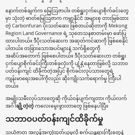
နောက်တစ်ချက်က မြေဩဇာပါ။ တစ်ရှူးငှက်ပျောစိုက်ခင်းတွေ
မှာ သုံးတဲ့ ဓာတ်မြေဩဇာက ကမ္ဘာ့နိုင်ငံ အများစု တားမြစ်ထား
တဲ့ Carbonfuran ပိုးသတ်ဆေး ဖြစ်တယ်ဆိုတာကို Mekong
Region Land Governance ရဲ့ သုတေသနစာတမ်းမှာ ဖော်ပြ
ထားပါတယ်။ ဒီပိုးသတ်ဆေးက အဆုတ်ကင်ဆာကို ဖြစ်စေနိုင်
ပါတယ်။ တခြားသောအပင်များနဲ့ သက်ရှိတွေကို
အဆိပ်အတောက် ဖြစ်စေပါတယ်။ ဒီပိုးသတ်ဆေးဟာ တစ်ရှူး
ငှက်ပျောစိုက်ခင်းကြီးတစ်ခုလုံးကို ပျံ့နှံ့နေတာဖြစ်လို့ သဘာဝ
ပတ်ဝန်းကျင် ထိခိုက်တဲ့အပြင် စိုက်ခင်းလုပ်သားတွေရဲ့
ကျန်းမာရေးအပေါ်ကိုလည်း ဆိုးကျိုးသက်ရောက်မှု ကြီးပါ
တယ်။
အမျိုးသမီးလုပ်သားတွေဆို ကိုယ်ဝန်ပျက်ကျတာ၊ ကိုယ်လက်
အင်္ဂါ
ချို့တဲ့တဲ့
ကလေးမွေးဖွားတာတွေ ဖြစ်နေပါပြီ။
သဘာဝပတ်ဝန်းကျင်ထိခိုက်မှု
သယံဇာတ အလွန်အကျွံထုတ်ယူမှုလို စက်ယန္တရားကြီးတွေနဲ့