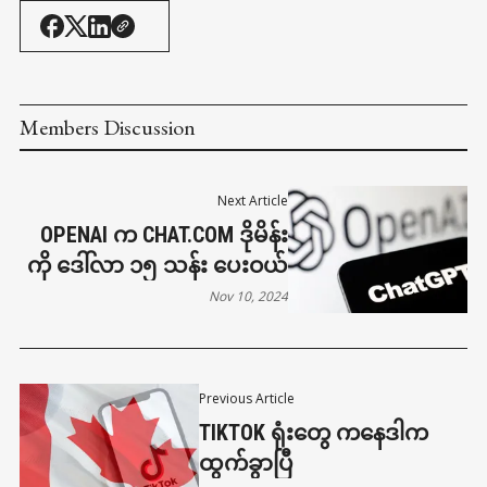
Members Discussion
Next Article
OPENAI က CHAT.COM ဒိုမိန်း
ကို ဒေါ်လာ ၁၅ သန်း ပေးဝယ်
Nov 10, 2024
Previous Article
TIKTOK ရုံးတွေ ကနေဒါက
ထွက်ခွာပြီ