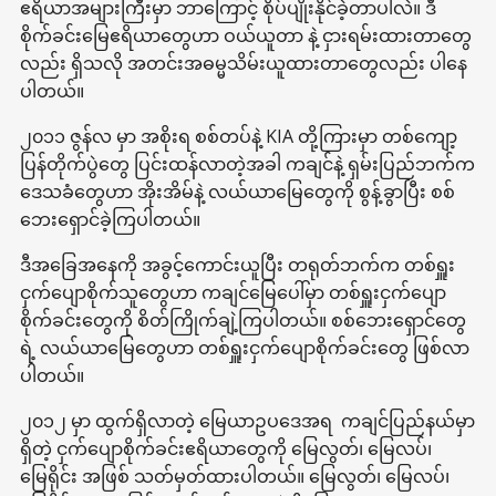
ဧရိယာအများကြီးမှာ ဘာကြောင့် စိုပ်ပျိုးနိုင်ခဲ့တာပါလဲ။ ဒီ
စိုက်ခင်းမြေဧရိယာတွေဟာ ဝယ်ယူတာ နဲ့ ငှားရမ်းထားတာတွေ
လည်း ရှိသလို အတင်းအဓမ္မသိမ်းယူထားတာတွေလည်း ပါနေ
ပါတယ်။
၂၀၁၁ ဇွန်လ မှာ အစိုးရ စစ်တပ်နဲ့ KIA တို့ကြားမှာ တစ်ကျော့
ပြန်တိုက်ပွဲတွေ ပြင်းထန်လာတဲ့အခါ ကချင်နဲ့ ရှမ်းပြည်ဘက်က
ဒေသခံတွေဟာ အိုးအိမ်နဲ့ လယ်ယာမြေတွေကို စွန့်ခွာပြီး စစ်
ဘေးရှောင်ခဲ့ကြပါတယ်။
ဒီအခြေအနေကို အခွင့်ကောင်းယူပြီး တရုတ်ဘက်က တစ်ရှူး
ငှက်ပျောစိုက်သူတွေဟာ ကချင်မြေပေါ်မှာ တစ်ရှူးငှက်ပျော
စိုက်ခင်းတွေကို စိတ်ကြိုက်ချဲ့ကြပါတယ်။ စစ်ဘေးရှောင်တွေ
ရဲ့ လယ်ယာမြေတွေဟာ တစ်ရှူးငှက်ပျောစိုက်ခင်းတွေ ဖြစ်လာ
ပါတယ်။
၂၀၁၂ မှာ ထွက်ရှိလာတဲ့ မြေယာဥပဒေအရ ကချင်ပြည်နယ်မှာ
ရှိတဲ့ ငှက်ပျောစိုက်ခင်းဧရိယာတွေကို မြေလွတ်၊ မြေလပ်၊
မြေရိုင်း အဖြစ် သတ်မှတ်ထားပါတယ်။ မြေလွတ်၊ မြေလပ်၊