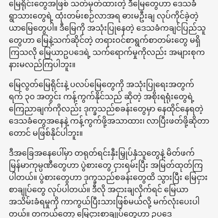
မြေရိုင်းတွေအဖြစ် သတ်မှတ်ထားတဲ့ ဒီမြေတွေဟာ ဒေသခံ
ရွာသားတွေရဲ့ ထုံးတမ်းစဉ်လာအရ ဓားမဦးချ လုပ်ကိုင်ခဲ့တဲ့
ယာမြေတွေပါ။ ဒီမြေကို အသုံးပြုနေတဲ့ ဒေသခံကချင်ပြည်သူ
တွေဟာ မြေနဲ့သက်ဆိုင်တဲ့ တရားဝင်စာရွက်စာတမ်းတွေ မရှိ
ကြသလို မြေယာဥပဒေရဲ့ သက်ရောက်မှုကိုလည်း အများစုက
နားမလည်ကြပါဘူး။
မြေလွတ်မြေရိုင်းနဲ့ ပလပ်မြေတွေကို အသုံးပြုရေးအတွက်
ရက် ၃၀ အတွင်း ကန့်ကွက်နိုင်သည် ဆိုတဲ့ အစိုးရရုံးတွေရဲ့
ကြေညာချက်ကိုလည်း ဒုက္ခသည်စခန်းတွေမှာ နေထိုင်နေရတဲ့
ဒေသခံတွေအနေနဲ့ ကန့်ကွက်ဖို့အသာထား၊ လာပြီးဖတ်ဖို့ဆိုတာ
တောင် မဖြစ်နိုင်ပါဘူး။
ဒီအခြေအနေပေါ်မှာ တရုတ်ရင်းနှီးမြှုပ်နှံသူတွေနဲ့ မိတ်ဖက်
မြန်မာကုမ္ပဏီတွေဟာ ပွဲစားတွေ ငှားရမ်းပြီး အမြတ်ထုတ်ကြ
ပါတယ်။ ပွဲစားတွေဟာ ဒုက္ခသည်စခန်းတွေထိ သွားပြီး မြေငှား
စာချုပ်တွေ လုပ်ပါတယ်။ ဒီလို အငှားချလိုက်ရင် မြေယာ
အသိမ်းခံရမှုကို ကာကွယ်ပြီးသားဖြစ်မယ်လို့ မက်လုံးပေးပါ
တယ်။ တကယ်တော့ မြေငှားစာချုပ်တွေဟာ ဥပဒေ