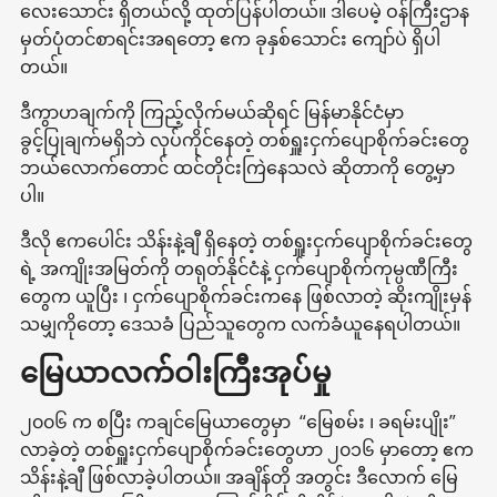
လေးသောင်း ရှိတယ်လို့ ထုတ်ပြန်ပါတယ်။ ဒါပေမဲ့ ဝန်ကြီးဌာန
မှတ်ပုံတင်စာရင်းအရတော့ ဧက ခုနှစ်သောင်း ကျော်ပဲ ရှိပါ
တယ်။
ဒီကွာဟချက်ကို ကြည့်လိုက်မယ်ဆိုရင် မြန်မာနိုင်ငံမှာ
ခွင့်ပြုချက်မရှိဘဲ လုပ်ကိုင်နေတဲ့ တစ်ရှူးငှက်ပျောစိုက်ခင်းတွေ
ဘယ်လောက်တောင် ထင်တိုင်းကြဲနေသလဲ ဆိုတာကို တွေ့မှာ
ပါ။
ဒီလို ဧကပေါင်း သိန်းနဲ့ချီ ရှိနေတဲ့ တစ်ရှူးငှက်ပျောစိုက်ခင်းတွေ
ရဲ့ အကျိုးအမြတ်ကို တရုတ်နိုင်ငံနဲ့ ငှက်ပျောစိုက်ကုမ္ပဏီကြီး
တွေက ယူပြီး ၊ ငှက်ပျောစိုက်ခင်းကနေ ဖြစ်လာတဲ့ ဆိုးကျိုးမှန်
သမျှကိုတော့ ဒေသခံ ပြည်သူတွေက လက်ခံယူနေရပါတယ်။
မြေယာလက်ဝါးကြီးအုပ်မှု
၂၀၀၆ က စပြီး ကချင်မြေယာတွေမှာ “မြေစမ်း ၊ ခရမ်းပျိုး”
လာခဲ့တဲ့ တစ်ရှူးငှက်ပျောစိုက်ခင်းတွေဟာ ၂၀၁၆ မှာတော့ ဧက
သိန်းနဲ့ချီ ဖြစ်လာခဲ့ပါတယ်။ အချိန်တို အတွင်း ဒီလောက် မြေ