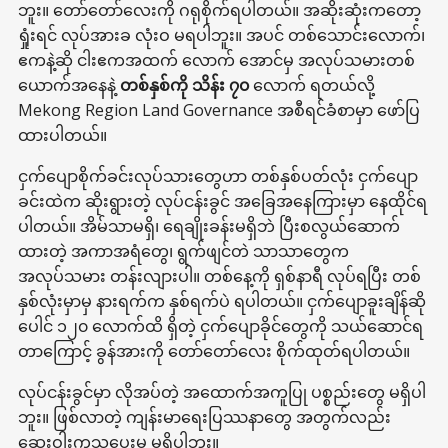
ဘူး။ တော်တော်လေးကို ဂရုစိုက်ရပါတယ်။ အဆိုးဆုံးကတော့
ရှုံးရင် လုပ်အားခ လုံးဝ မရပါဘူး။ အပင် တစ်သောင်းလောက်၊
ဧကနဲ့ဆို ငါးဧကအထက် လောက် အောင်မှ အလုပ်သမားတစ်
ယောက်အနေနဲ့
တစ်နှစ်ကို သိန်း ၇၀
လောက် ရတယ်လို့
Mekong Region Land Governance အစီရင်ခံစာမှာ ဖော်ပြ
ထားပါတယ်။
ငှက်ပျောစိုက်ခင်းလုပ်သားတွေဟာ တစ်နှစ်ပတ်လုံး ငှက်ပျော
ခင်းထဲက ဆိုးရွားတဲ့ လုပ်ငန်းခွင် အခြေအနေကြားမှာ နေထိုင်ရ
ပါတယ်။ အိမ်သာမရှိ၊ ရေချိုးခန်းမရှိဘဲ ပြီးစလွယ်ဆောက်
ထားတဲ့ အကာအရံတွေ၊ ရွက်ဖျင်တဲ သာသာတွေက
အလုပ်သမား တန်းလျားပါ။ တစ်နေ့ကို ရှစ်နာရီ လုပ်ရပြီး တစ်
နှစ်လုံးမှာမှ နားရက်က နှစ်ရက်ပဲ ရပါတယ်။ ငှက်ပျောခူးချိန်ဆို
ပေါင် ၁၂၀ လောက်ထိ ရှိတဲ့ ငှက်ပျောခိုင်တွေကို သယ်ဆောင်ရ
တာကြောင့် ခွန်အားကို တော်တော်လေး စိုက်ထုတ်ရပါတယ်။
လုပ်ငန်းခွင်မှာ လိုအပ်တဲ့ အထောက်အကူပြု ပစ္စည်းတွေ မရှိပါ
ဘူး။ ဖြစ်လာတဲ့ ကျန်းမာရေးပြဿနာတွေ အတွက်လည်း
ဆေးဝါးကုသပေးမှု မရှိပါဘူး။