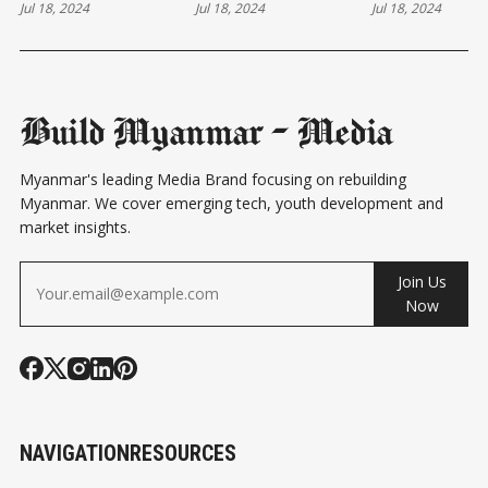
Jul 18, 2024
Jul 18, 2024
Jul 18, 2024
ဆွယ်ပွဲမှာ ပစ်ခတ်
WEEKLY NEWS
သမ္မတ ဖြစ
ခံရ | WEEKLY NEWS
လား? | WEE
NEWS
Build Myanmar - Media
Myanmar's leading Media Brand focusing on rebuilding
Myanmar. We cover emerging tech, youth development and
market insights.
Join Us
Now
NAVIGATION
RESOURCES