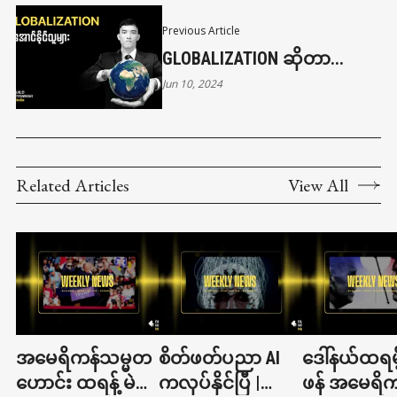
Previous Article
GLOBALIZATION ဆိုတာ...
Jun 10, 2024
Related Articles
View All
အမေရိကန်သမ္မတ
စိတ်ဖတ်ပညာ AI
ဒေါ်နယ်ထရမ
ဟောင်း ထရန့် မဲ
ကလုပ်နိုင်ပြီ |
ဖန် အမေရိက